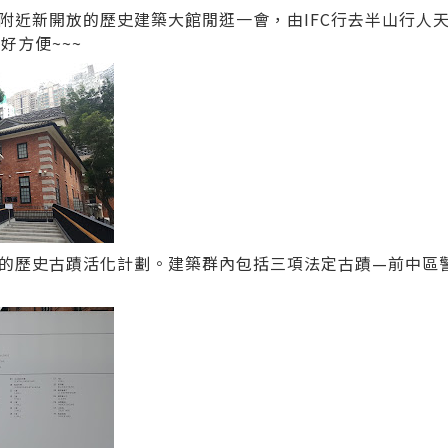
附近新開放的歷史建築大館閒逛一會，由IFC行去半山行人
好方便~~~
的歷史古蹟活化計劃。建築群內包括三項法定古蹟—前中區