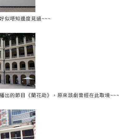
好似唔知邊度見過~~~
B播出的節目《蘭花劫》，原來該劇曾經在此取境~~~