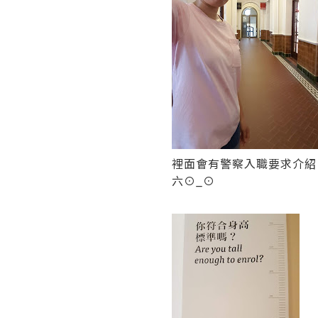
裡面會有警察入職要求介紹
六⊙_⊙