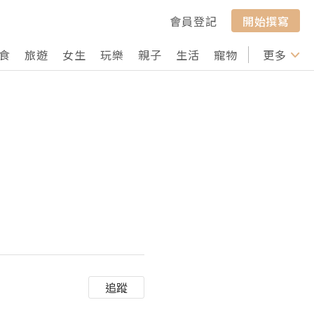
會員登記
開始撰寫
食
旅遊
女生
玩樂
親子
生活
寵物
行山
更多
打卡
追蹤