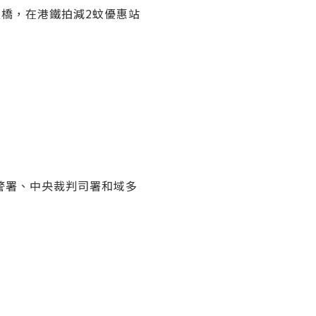
天橋，在港鐵拍減2蚊優惠站
警署、中央裁判司署和域多