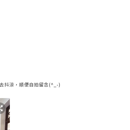
抖涼，順便自拍留念(^_-)