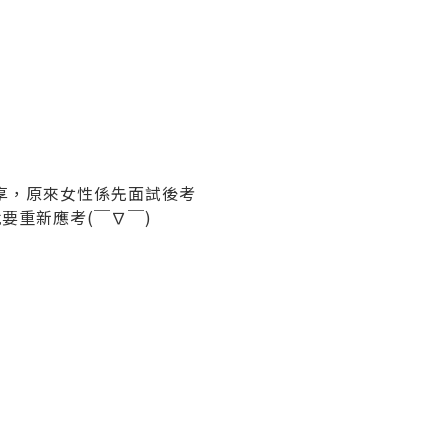
享，原來女性係先面試後考
要重新應考(￣∇￣)