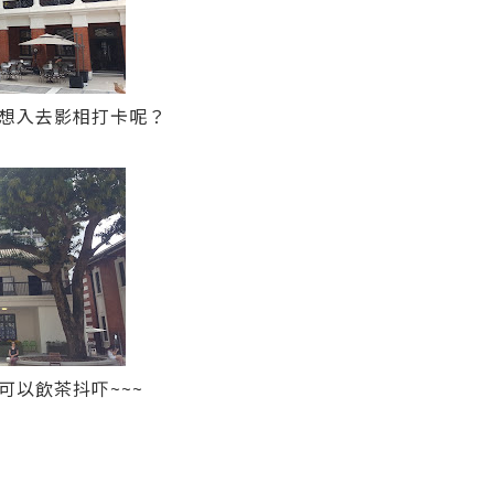
想入去影相打卡呢？
可以飲茶抖吓~~~