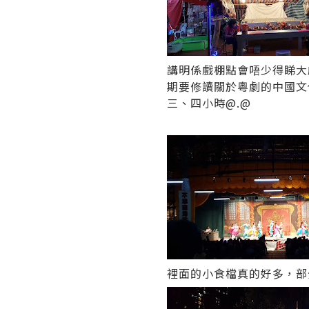
講明係戲棚點會唔少得睇大
期要修讀關於粵劇的中國文
三、四小時@.@
裡面的小食檔真的好多，部