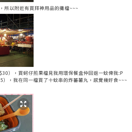
，所以附近有買拜神用品的攤檔~~~
$30），買蚵仔煎果檔見我用環保餐盒仲回返一蚊俾我:P
25），我在同一檔買了十蚊串的炸蕃薯丸，感覺幾好食~~~