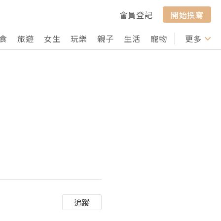
會員登記
開始撰寫
食
旅遊
女生
玩樂
親子
生活
寵物
行山
更多
打卡
追蹤