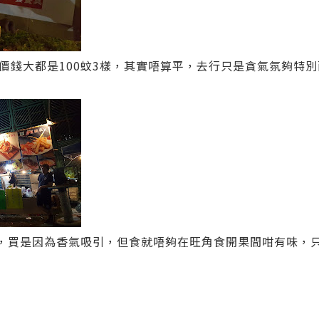
價錢大都是100蚊3樣，其實唔算平，去行只是貪氣氛夠特別而
），買是因為香氣吸引，但食就唔夠在旺角食開果間咁有味，