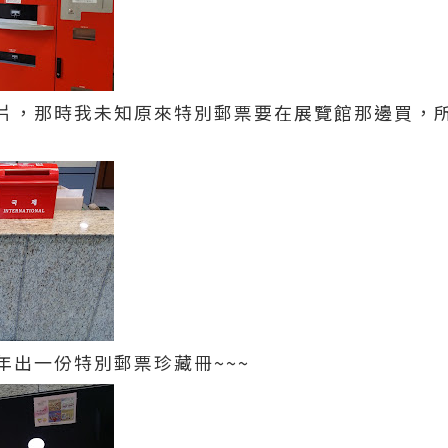
片，那時我未知原來特別郵票要在展覽館那邊買，所
年出一份特別郵票珍藏冊~~~