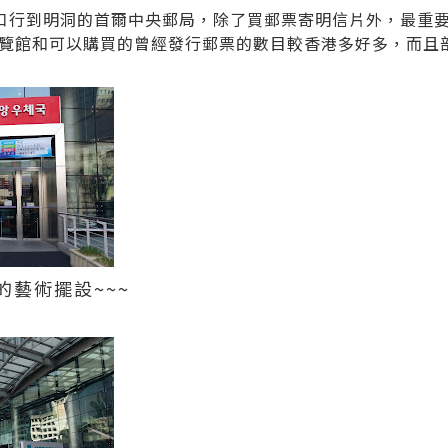
家三口行到明洞的首爾中央郵局，除了買郵票寄明信片外，最重
覽館和可以購買的曾經發行郵票的數目較香港多好多，而且
藝術擺設~~~