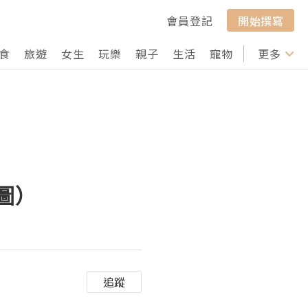
會員登記
開始撰寫
食
旅遊
女生
玩樂
親子
生活
寵物
行山
更多
打卡
圖）
追蹤