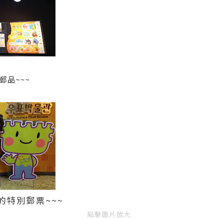
品~~~
特別郵票~~~
點擊圖片放大