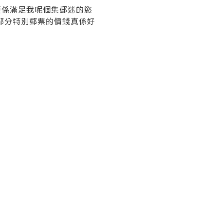
要係滿足我呢個集郵迷的慾
部分特別郵票的價錢真係好