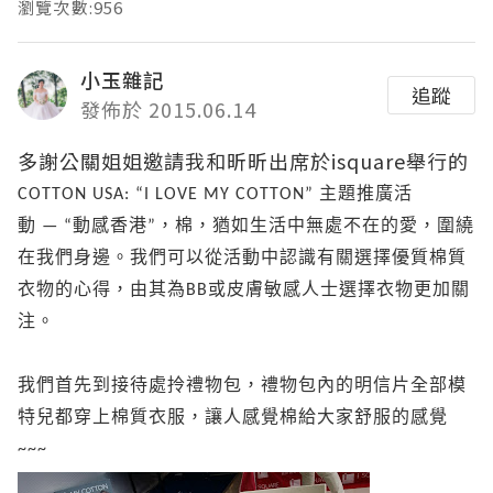
瀏覽次數:956
小玉雜記
追蹤
發佈於 2015.06.14
多謝公關姐姐邀請我和昕昕出席於isquare舉行的
COTTON USA: “I LOVE MY COTTON”
主題推廣活
動
—
“
動感香港
”，
棉，猶如生活中無處不在的愛，圍繞
在我們身邊。我們
可以從活動中認識有關選擇優質棉質
衣物的心
得
，由其為BB或皮膚敏感人士選擇衣物更加關
注。
我們首先到接待處拎禮物包，禮物包內的明信片全部模
特兒都穿上棉質衣服，讓人感覺棉給大家舒服的感覺
~~~