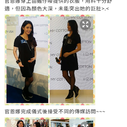
官恩娜穿上由雞仔嘜提供的衣服，用料十分舒
適，但因為顏色大深，未能突出她的巨肚>.<
官恩娜完成儀式後接受不同的傳媒訪問~~~