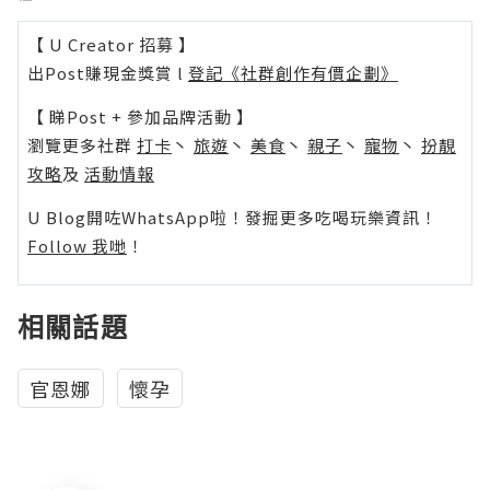
【 U Creator 招募 】
出Post賺現金獎賞 l
登記《社群創作有價企劃》
【 睇Post + 參加品牌活動 】
瀏覽更多社群
打卡
丶
旅遊
丶
美食
丶
親子
丶
寵物
丶
扮靚
攻略
及
活動情報
U Blog開咗WhatsApp啦！發掘更多吃喝玩樂資訊！
Follow 我哋
！
相關話題
官恩娜
懷孕