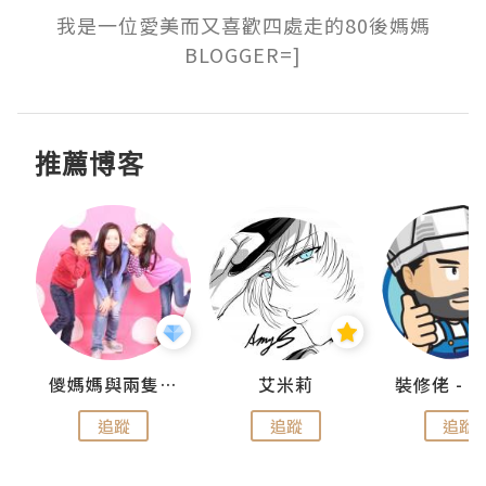
我是一位愛美而又喜歡四處走的80後媽媽
BLOGGER=]
推薦博客
點滴
儍媽媽與兩隻小魔怪之家
艾米莉
追蹤
追蹤
追蹤