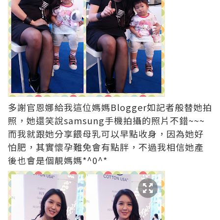
多謝官恩娜給我這位媽媽Blogger如記者般替她拍
照，她還笑說samsung手機拍攝的照片不錯~~~
而我就跟她分享餵母乳可以早點收身，因為她好
怕肥，其實懷孕難免會有點胖，不過我相信她產
後也會是個靚媽媽*^0^*