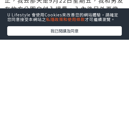
止，我去那天是9月22日星期五，我和男友
在枚方公園自付入場費，入內後另外再繳
U Lifestyle 會使用Cookies來改善您的網站體驗，請確定
付700日元入場~~~
您同意接受本網站之
私隱政策和使用條款
才可繼續瀏覽。
我已閱讀及同意