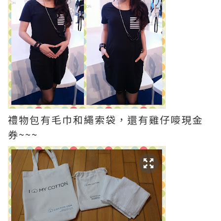
禮物包有毛巾和繩索袋，還有雞仔嘜現金
券~~~