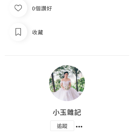
0個讚好
收藏
小玉雜記
追蹤