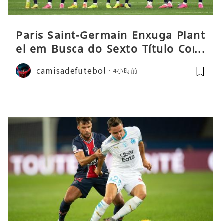
Paris Saint-Germain Enxuga Plant
el em Busca do Sexto Título Cons
ecutivo da Liga
camisadefutebol
4小時前