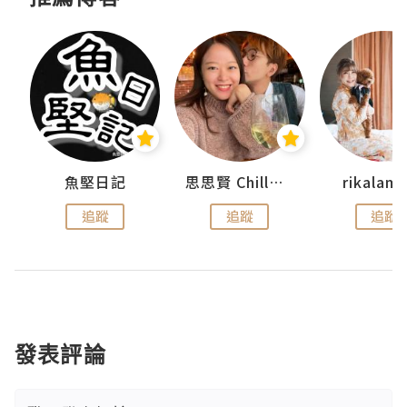
urnal
魚堅日記
思思賢 ChillMyBabe
rikala
追蹤
追蹤
追蹤
發表評論