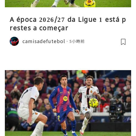
A época 2026/27 da Ligue 1 está p
restes a começar
camisadefutebol
5小時前