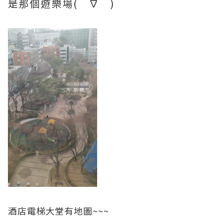
是那個遊樂場(￣∇￣)
酒店電梯大堂有地圖~~~