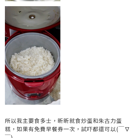
所以我主要食多士，昕昕就食炒蛋和朱古力蛋
糕，如果有免費早餐券一次，試吓都還可以(￣∇
￣)