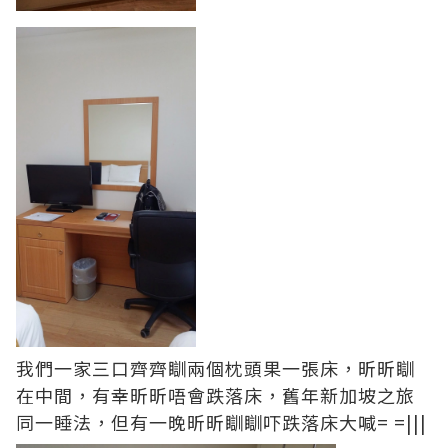
我們一家三口齊齊瞓兩個枕頭果一張床，昕昕瞓
在中間，有幸昕昕唔會跌落床，舊年新加坡之旅
同一睡法，但有一晚昕昕瞓瞓吓跌落床大喊= =|||