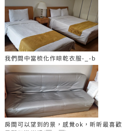
我們間中當梳化作晾乾衣服-_-b
房間可以望到的景，感覺ok，昕昕最喜歡