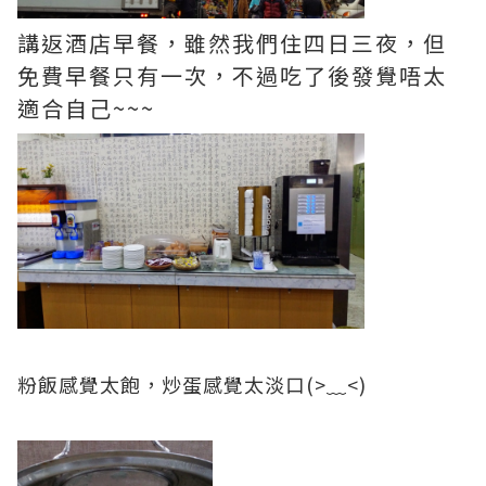
講返酒店早餐，雖然我們住四日三夜，但
免費早餐只有一次，不過吃了後發覺唔太
適合自己~~~
粉飯感覺太飽，炒蛋感覺太淡口(>﹏<)