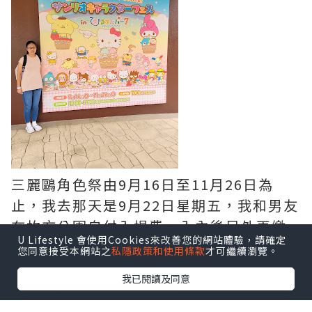
三麗鷗角色祭由9月16日至11月26日為
止，我去那天是9月22日星期五，我和男友
在枚方公園自付入場費，入內後另外再繳
U Lifestyle 會使用Cookies來改善您的網站體驗，請確定
付700日元入場~~~
您同意接受本網站之
私隱政策和使用條款
才可繼續瀏覽。
我已閱讀及同意