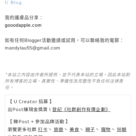
U Blog
我的護膚品分享：
gooodapple.com
如有任何Blogger活動邀請或試用，可以聯絡我的電郵：
mandylau55@gmail.com
*本站之內容由作者所提供，並不代表本站的立場。因此本站對
所有博客的立場、真實性、準確性及完整性不負任何法律責
任。
【 U Creator 招募 】
出Post賺現金獎賞 l
登記《社群創作有價企劃》
【 睇Post + 參加品牌活動 】
瀏覽更多社群
打卡
丶
旅遊
丶
美食
丶
親子
丶
寵物
丶
扮靚