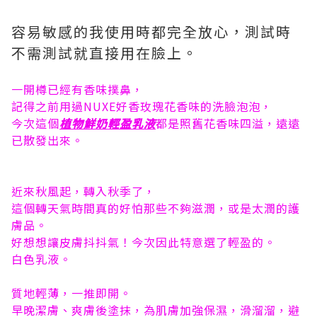
容易敏感的我使用時都完全放心，測試時
不需測試就直接用在臉上。
一開樽已經有香味撲鼻，
記得之前用過NUXE好香玫瑰花香味的洗臉泡泡，
今次這個
植物鮮奶輕盈乳液
都是照舊花香味四
溢
，遠遠
已
散發出來。
近來秋風起，轉入秋季了，
這個轉天氣時間真的好怕那些不夠滋潤，或是太潤的護
膚品。
好想想讓皮膚抖抖氣！今次因此特意選了輕盈的。
白色乳液。
質地輕薄，一推即開。
早晚潔膚、爽膚後塗抹，為肌膚加強保濕，滑溜溜，避