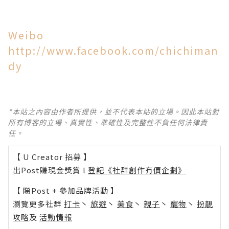
Weibo
http://www.facebook.com/chichiman
dy
*本站之內容由作者所提供，並不代表本站的立場。因此本站對
所有博客的立場、真實性、準確性及完整性不負任何法律責
任。
【 U Creator 招募 】
出Post賺現金獎賞 l
登記《社群創作有價企劃》
【 睇Post + 參加品牌活動 】
瀏覽更多社群
打卡
丶
旅遊
丶
美食
丶
親子
丶
寵物
丶
扮靚
攻略
及
活動情報