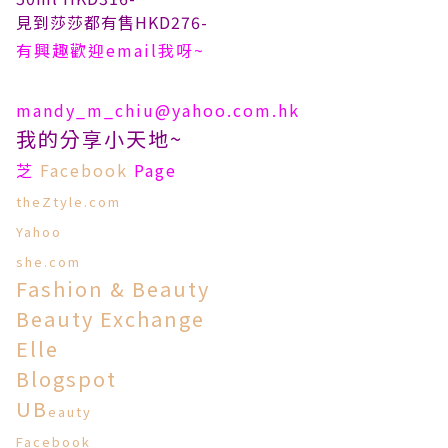
見到莎莎都有售HKD276-
有興趣歡迎email我呀~
mandy_m_chiu@yahoo.com.hk
我的分享小天地~
芝
Facebook
Page
theZtyle.com
Yahoo
she.com
Fashion & Beauty
Beauty Exchange
Elle
Blogspot
UB
ea
uty
Facebook