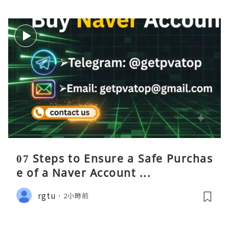
07 Steps to Ensure a Safe Purchas
e of a Naver Account ...
rgtu
2小時前