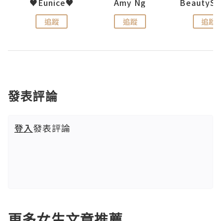
h 夏沫
♥Eunice♥
Amy Ng
追蹤
追蹤
追蹤
發表評論
登入
發表評論
更多女生文章推薦