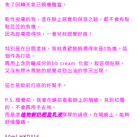
免了因轉天氣已痕癢難當。
乾性皮膚的我，塗在臉上感覺到保濕之餘，都不會有黏
黏笠笠的負擔，
因為皮膚吸得快，一會兒就感覺好爽！
特別是在日間塗抹，我就喜歡臉臉潤得來是0負擔。這
個作為打底，
再用上含防曬成份的bb cream 化妝，妝容很貼臉，
又沒有膠水漿臉的感覺或勁出油的慘況出現。
這也是妝前打底的好幫手。
P.S. 睡覺前，我會在鏡前看看臉上的暗瘡，見到紅腫
的，不會再用手去吱，
而是塗
植物鮮奶輕盈乳液
厚厚的過夜。在暗瘡上，能夠
舒緩腫痛。
50ml HKD316-