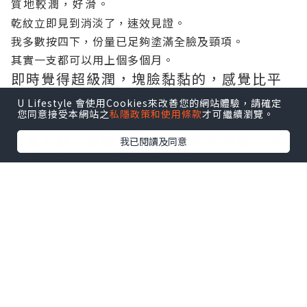
質地較潤，好滑。
乾紋
立即
見
到消淡了，
速效見證
。
我多數按四下，份量已足夠塗滿全臉及頸項。
其實一支都可以用上個多個月。
即時覺得超級潤，塊臉黏黏的，感覺比平
時敷面膜強烈多十倍，但都不算太笠。
U Lifestyle 會使用Cookies來改善您的網站體驗，請確定
您同意接受本網站之
私隱政策和使用條款
才可繼續瀏覽。
漫漫長夜，肌膚都沐浴在水分之中。
很是方便，直接塗在臉上，不用等候，又
我已閱讀及同意
不用再計時惦念著何時去清洗。
經過一整晚睡眠，至少6小時之後，
第二日，摸摸塊臉，已經吸收得七七八八，
補水度相當高，皮膚就像飲飽水般，水水的，散發著
自然的光澤。
連續每晚使用14天，我留意到膚質有所改變，柔嫩
度、細緻度都大大提升，