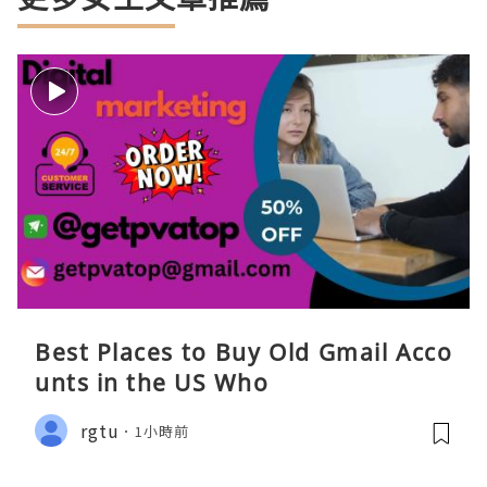
Best Places to Buy Old Gmail Acco
unts in the US Who
rgtu
1小時前