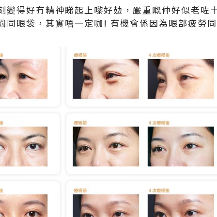
刻變得好冇精神睇起上嚟好攰，嚴重嘅仲好似老咗
圈同眼袋，其實唔一定咖! 有機會係因為眼部疲勞