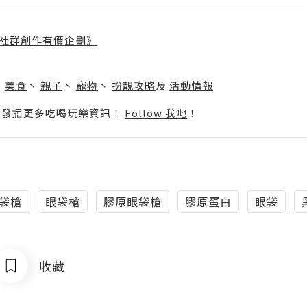
社群創作有價企劃》
】
丶
美食
丶
親子
丶
寵物
丶
扮靚攻略
及
活動情報
p啦！發掘更多吃喝玩樂資訊！
Follow 我哋
！
眼袋槍
眼袋槍
膠原眼袋槍
膠原蛋白
眼袋
收藏