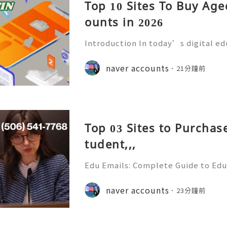
Top 10 Sites To Buy Ag
ounts in 2026
Introduction In today’s digital e
mmunication has become an essenti
Educational institutions around th
naver accounts
21分鐘前
d email accounts to stude
Top 03 Sites to Purchas
tudent,,,
Edu Emails: Complete Guide to Edu
Benefits, Security & Best Practice
& Reliable 24/7 Customer Support
naver accounts
23分鐘前
+1 (506) 541-7768 💫💎💲💫🌐✨💎Te