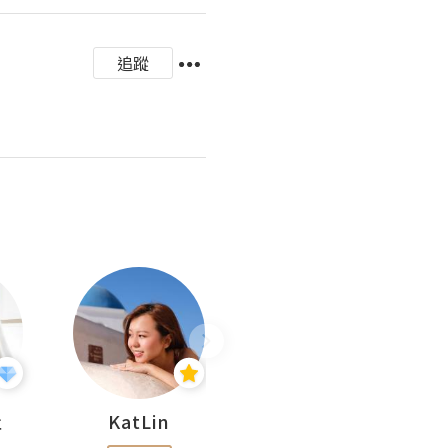
追蹤
杜
KatLin
Missmiki 米奇小姐