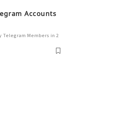
elegram Accounts
uy Telegram Members in 2
of the leading platforms
lding, and networking. W