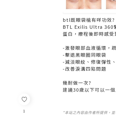
btl既眼袋槍有咩功效?
BTL Exilis U
蛋白，療程後即時感受
-激發眼部血液循環，
-擊退黑眼圈同眼袋
-減淡眼紋、修復彈性、
-改善淚溝四陷問題
幾耐做一次?
建議30歲以下可以一
1
*本站之內容由作者所提供，