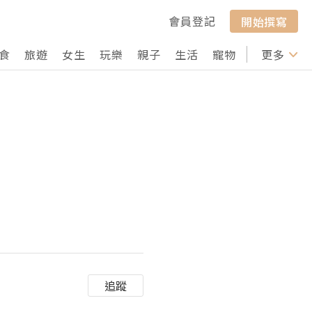
會員登記
開始撰寫
食
旅遊
女生
玩樂
親子
生活
寵物
行山
更多
打卡
追蹤