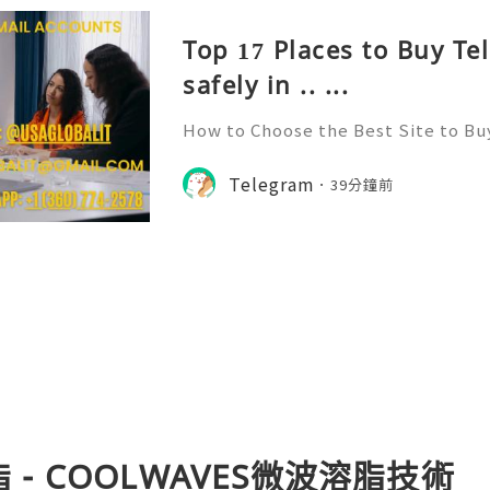
Top 17 Places to Buy T
safely in .. ...
How to Choose the Best Site to B
026? Telegram has emerged as one 
for communication, community bui
Telegram
39分鐘前
ith its user-friendly interfac
溶脂 - COOLWAVES微波溶脂技術