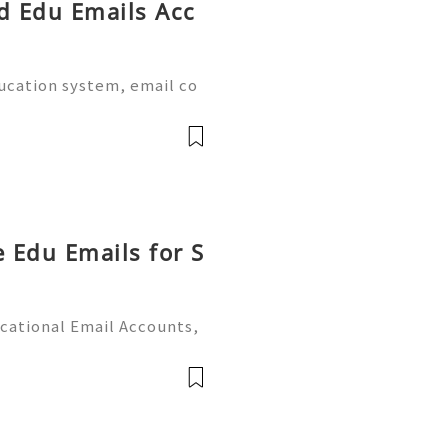
ed Edu Emails Acc
ducation system, email co
al part of academic life.
e world provide dedicate
e Edu Emails for S
cational Email Accounts,
s (2026) 💫💎💲💫🌐✨💎Fast
 💫💎💲💫🌐✨💎WhatsApp :
legram: @u