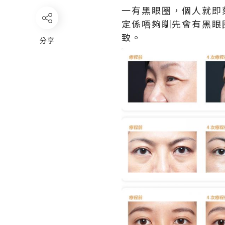
一有黑眼圈，個人就即
定係唔夠瞓先會有黑眼
致。
分享