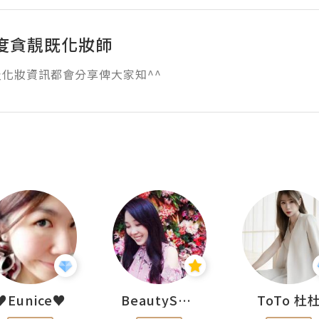
度貪靚既化妝師
化妝資訊都會分享俾大家知^^
♥Eunice♥
BeautySearch
ToTo 杜