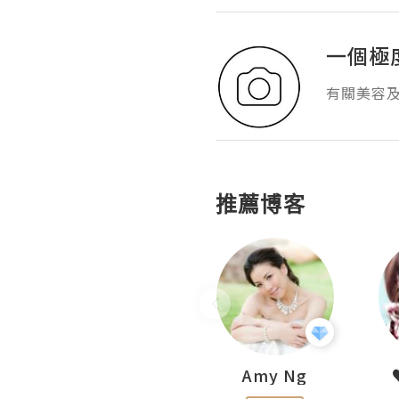
一個極
有關美容及
推薦博客
LoveCath 夏沫
Amy Ng