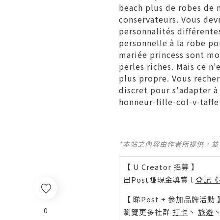
beach plus de robes de m
conservateurs. Vous devr
personnalités différent
personnelle à la robe pou
mariée princess sont mou
perles riches. Mais ce n
plus propre. Vous reche
discret pour s'adapter à
honneur-fille-col-v-taff
*本站之內容由作者所提供，
【 U Creator 招募 】
出Post賺現金獎賞 l
登記《
【 睇Post + 參加品牌活動 
0
瀏覽更多社群
打卡
丶
旅遊