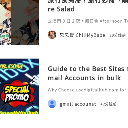
re Salad
去澳門 3 日 2 夜，瘋狂食 Afternoo
好滯，好彩我有帶 Future Salad 
菜，好彩有佢！佢內含 15 種天然蔬
思思賢 ChillMyBabe
39分鐘前
食咗 5 碗沙律嘅優質纖維同營養，仲有 2
貼士： 1. 先裝水、後倒粉，搖勻唔會結塊。 
一分鐘內飲用口感最佳！ 飲完
Guide to the Best Sites
mail Accounts in bulk
Why Choose usadigitalhub.com for 
🌐✨💎Fast & Reliable 24/7 Custom
hatsApp :+1 (506) 541-7768 💫💎💲
gmail accounat
42分鐘前
talhub 💫💎💲💫🌐✨💎Discord: usad