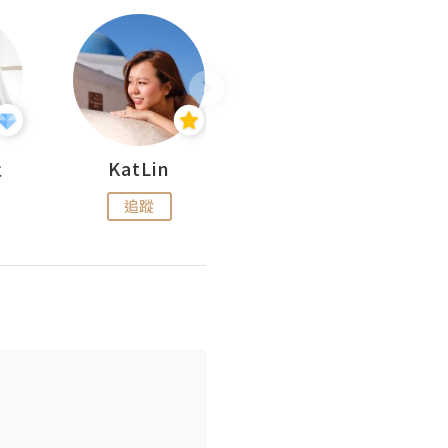
杜
KatLin
Missmiki 米奇小姐
追蹤
追蹤