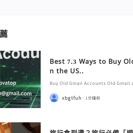
薦
Best 7.3 Ways to Buy Ol
n the US..
Buy Old Gmail Accounts Old Gmail
sential for professionals, marketer
y on trusted and verified email pr
xbgtfuh
1分鐘前
marketing, and digital
旅行食到滯？旅行必備「順暢