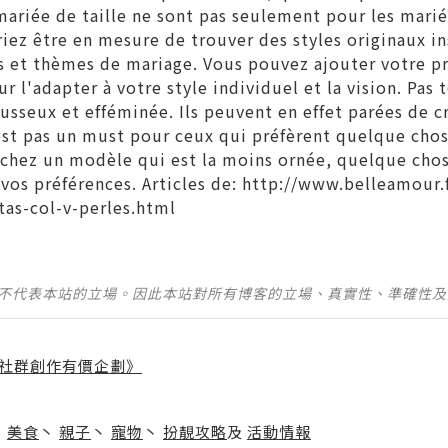
ariée de taille ne sont pas seulement pour les marié
iez être en mesure de trouver des styles originaux in
es et thèmes de mariage. Vous pouvez ajouter votre p
r l'adapter à votre style individuel et la vision. Pas 
sseux et efféminée. Ils peuvent en effet parées de cr
'est pas un must pour ceux qui préfèrent quelque cho
rchez un modèle qui est la moins ornée, quelque chos
 vos préférences. Articles de:
http://www.belleamour.
etas-col-v-perles.html
並不代表本站的立場。因此本站對所有博客的立場、真實性、準確性
社群創作有價企劃》
】
丶
美食
丶
親子
丶
寵物
丶
扮靚攻略
及
活動情報