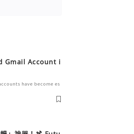
d Gmail Account i
 accounts have become es
s, and businesses that rel
ofiles for communication,
」神器！🍹 Futu