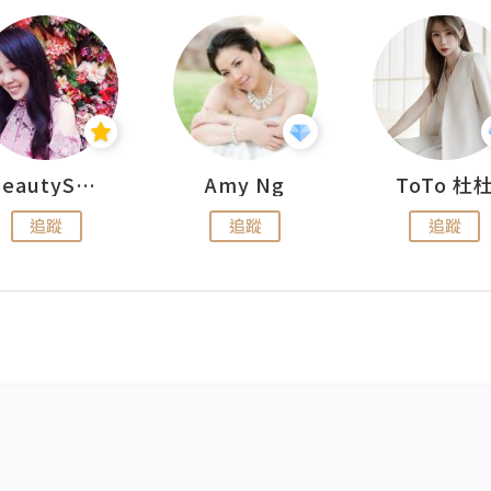
BeautySearch
Amy Ng
ToTo 杜
追蹤
追蹤
追蹤