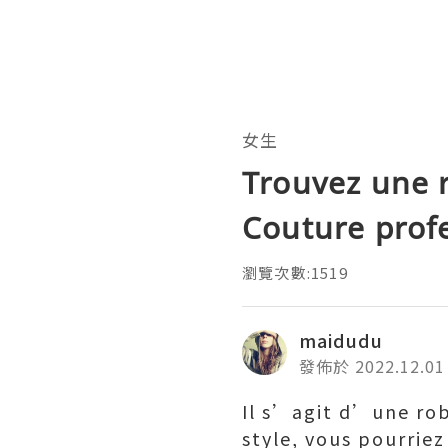
女生
Trouvez une 
Couture prof
瀏覽次數:1519
maidudu
發佈於 2022.12.01
Il s’agit d’une
rob
style, vous pourrie