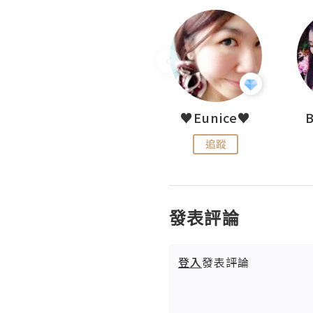
LoveCath 夏沫
♥Eunice♥
追蹤
追蹤
發表評論
登入
發表評論