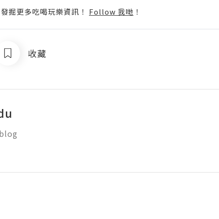
p啦！發掘更多吃喝玩樂資訊！
Follow 我哋
！
收藏
du
log
