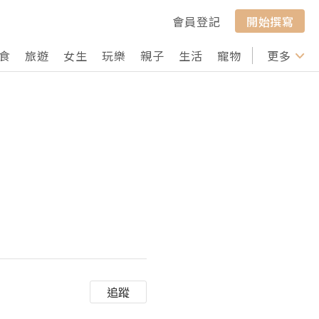
會員登記
開始撰寫
食
旅遊
女生
玩樂
親子
生活
寵物
行山
更多
打卡
追蹤