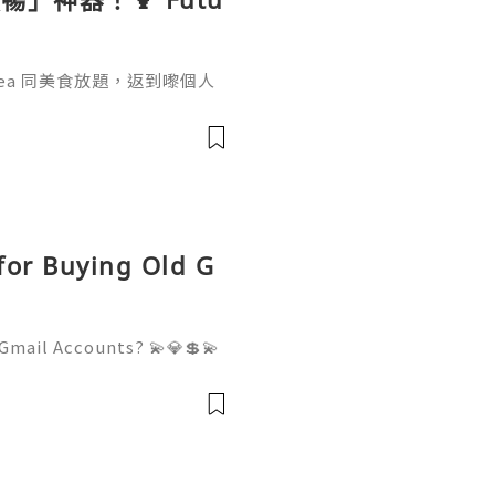
n Tea 同美食放題，返到嚟個人
新沙律飲！ 平時去旅行好難食夠
果，成分公開透明，一杯就等於
5 種以上營養素。 💡 沖泡小
2. 攪拌 10 秒即成。 3.
 for Buying Old G
Gmail Accounts? 💫💎💲💫
er Support 💫💎💲💫🌐✨💎W
💫🌐✨💎Telegram: @usadigi
igitalhub 💫💎💲💫🌐✨💎Em