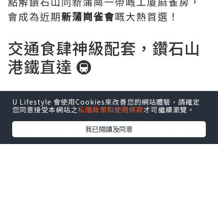
點解鑽石山同新蒲崗一帶嘅工廈麻雀房，
會成為近期
新蒲崗雀會
嘅大熱首選！
交通食肆神級配套，鑽石山
港鐵直達 🚇
比起觀塘嘅無盡車龍，新蒲崗/鑽石山嘅地
U Lifestyle 會使用Cookies來改善您的網站體驗，請確定
您同意接受本網站之
私隱政策和使用條款
才可繼續瀏覽。
理位置真係贏幾條街！由鑽石山港鐵站行
過嚟只需幾分鐘，揸車嘅朋友樓下泊車更
我已閱讀及同意
加係極度方便，完全唔洗左搵右搵。半夜
三更肚餓？附近食肆林立，叫外賣或者落
街食宵夜一應俱全，完全解決打牌醫肚嘅
人生大難題！