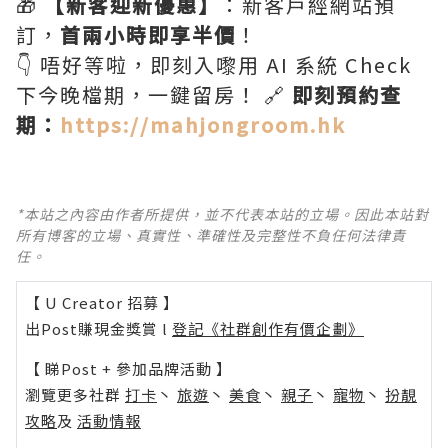
🎁
【新客迎新優惠】
：新客戶經網站預
訂，
首兩小時即享半價
！
👇 唔好等啦，即刻入嚟用 AI 系統 Check
下今晚檔期，一鍵留房！ 🔗
即刻預約查
期：
https://mahjongroom.hk
*本站之內容由作者所提供，並不代表本站的立場。因此本站對
所有博客的立場、真實性、準確性及完整性不負任何法律責
任。
【 U Creator 招募 】
出Post賺現金獎賞 l
登記《社群創作有價企劃》
【 睇Post + 參加品牌活動 】
瀏覽更多社群
打卡
丶
旅遊
丶
美食
丶
親子
丶
寵物
丶
扮靚
攻略
及
活動情報