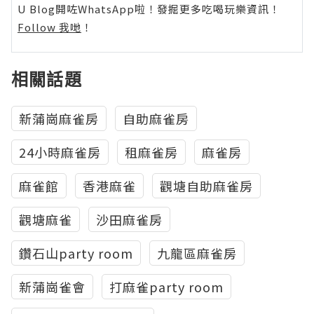
U Blog開咗WhatsApp啦！發掘更多吃喝玩樂資訊！
Follow 我哋
！
相關話題
新蒲崗麻雀房
自助麻雀房
24小時麻雀房
租麻雀房
麻雀房
麻雀館
香港麻雀
觀塘自助麻雀房
觀塘麻雀
沙田麻雀房
鑽石山party room
九龍區麻雀房
新蒲崗雀會
打麻雀party room