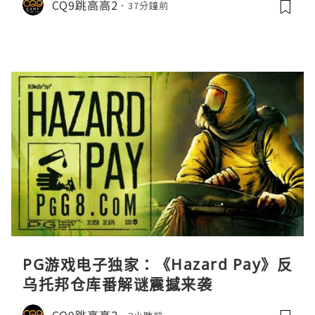
CQ9跳高高2
37分鐘前
PG游戏电子独家：《Hazard Pay》反
乌托邦仓库番解谜震撼来袭
CQ9跳高高2