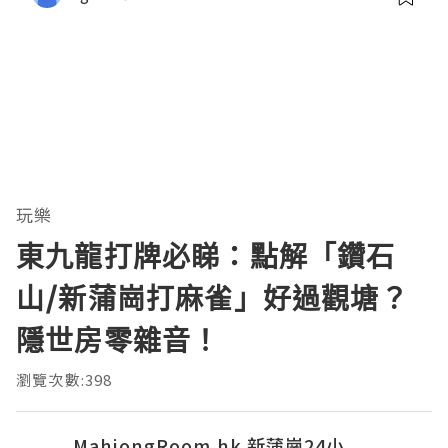
玩樂
東九龍打牌必睇：點解「鑽石
山/新蒲崗打麻雀」好過觀塘？
隱世房零雜音！
瀏覽次數:398
MahjongRoom.hk 新蒲崗24小