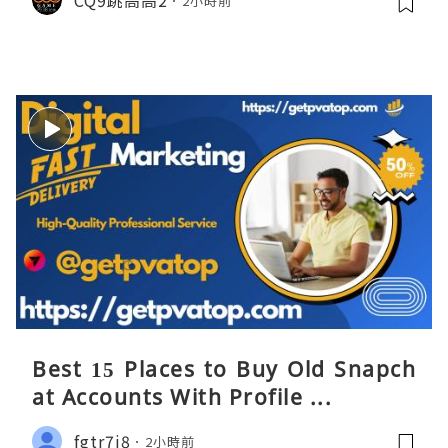
2小時前
Best 15 Places to Buy Old Snapch
at Accounts With Profile ...
fgtr7i8
2小時前