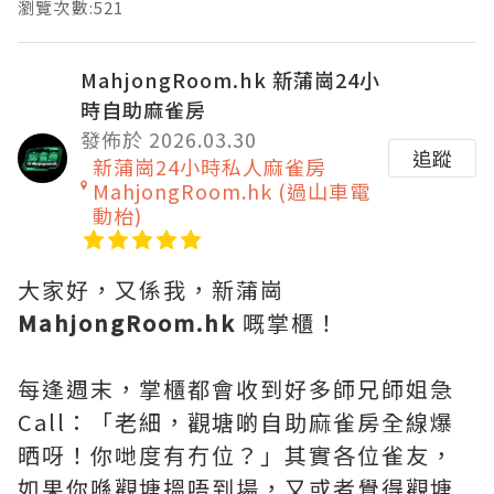
瀏覽次數:521
MahjongRoom.hk 新蒲崗24小
時自助麻雀房
發佈於 2026.03.30
追蹤
新蒲崗24小時私人麻雀房
MahjongRoom.hk (過山車電
動枱)
大家好，又係我，新蒲崗
MahjongRoom.hk
嘅掌櫃！
每逢週末，掌櫃都會收到好多師兄師姐急
Call：「老細，觀塘啲自助麻雀房全線爆
晒呀！你哋度有冇位？」其實各位雀友，
如果你喺觀塘搵唔到場，又或者覺得觀塘