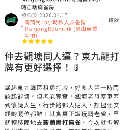
時自助麻雀房
發佈於 2026.04.17
追蹤
新蒲崗24小時私人麻雀房
MahjongRoom.hk (過山車電
動枱)
仲去觀塘同人逼？東九龍打
牌有更好選擇！ 🚦
講起東九龍區租房打牌，好多人第一時間
諗起觀塘。但老老實實，觀塘老母塞車塞
到懷疑人生，行步路都人貼人，想搵個安
靜啲嘅位都難！其實真正識玩嘅老雀，早
就轉移陣地去
新蒲崗打麻雀
。今次就拆解