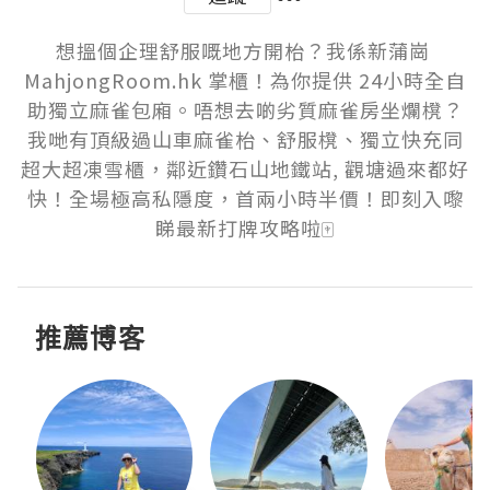
想搵個企理舒服嘅地方開枱？我係新蒲崗 
MahjongRoom.hk 掌櫃！為你提供 24小時全自
助獨立麻雀包廂。唔想去啲劣質麻雀房坐爛櫈？
我哋有頂級過山車麻雀枱、舒服櫈、獨立快充同
超大超凍雪櫃，鄰近鑽石山地鐵站, 觀塘過來都好
快！全場極高私隱度，首兩小時半價！即刻入嚟
睇最新打牌攻略啦🀄
推薦博客