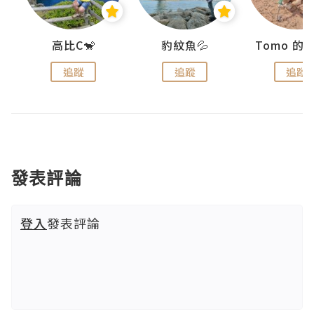
)
高比C🐒
豹紋魚💦
追蹤
追蹤
追蹤
發表評論
登入
發表評論