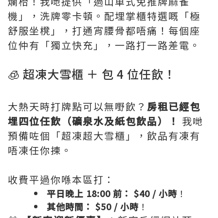
爛枱！我哋提供「過山車式免推牌麻雀
機」，洗牌零卡頓。配埋掌櫃特選嘅「極
舒服坐櫈」，打通宵腰骨都唔痛！每個座
位仲有「獨立快充」，一路打一路差電。
🧊 超凍大雪櫃 ＋ 包 4 位任飲！
大熱天時打牌點可以無嘢飲？
房租已經包
埋四位任飲（礦泉水及紙包飲品）！
我哋
預備咗個「超凍超大雪櫃」，飲品有凍有
唔凍任你揀。
收費平過你喺本區打：
平日晚上 18:00 前：
$40 / 小時
！
其他時間：
$50 / 小時
！