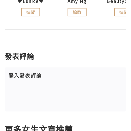
h 夏沫
♥Eunice♥
Amy Ng
追蹤
追蹤
追蹤
發表評論
登入
發表評論
更多女生文章推薦