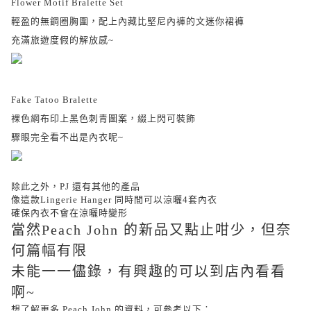
Flower Motif Bralette Set
輕盈的無鋼圈胸圍，配上內藏比堅尼內褲的文迷你裙褲
充滿旅遊度假的解放感~
Fake Tatoo Bralette
裸色網布印上黑色刺青圖案，綴上閃可裝飾
驟眼完全看不出是內衣呢~
除此之外，PJ 還有其他的產品
像這款Lingerie Hanger 同時間可以涼曬4套內衣
確保內衣不會在
涼曬時變形
當然Peach John 的新品又點止咁少，但奈
何篇幅有限
未能一一儘錄，有興趣的可以到店內看看
啊~
想了解更多 Peach John 的資料，可參考以下︰