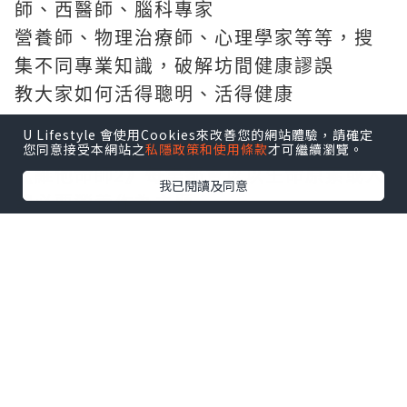
師、西醫師、腦科專家
營養師、物理治療師、心理學家等等，搜
集不同專業知識，破解坊間健康謬誤
教大家如何活得聰明、活得健康
U Lifestyle 會使用Cookies來改善您的網站體驗，請確定
您同意接受本網站之
私隱政策和使用條款
才可繼續瀏覽。
《維他命師2》
每集都會以以生命原素或人
我已閱讀及同意
體必要營養作為主題
探討生命原素或不同營養如何影響身體的
運作
教大家從日常生活中聰明攝取營養，
要健
康未必一定要吃藥的小知識
不說不知，原來我們在平日的生活中有不
少健康謬誤