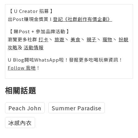
【 U Creator 招募 】
出Post賺現金獎賞 l
登記《社群創作有價企劃》
【 睇Post + 參加品牌活動 】
瀏覽更多社群
打卡
丶
旅遊
丶
美食
丶
親子
丶
寵物
丶
扮靚
攻略
及
活動情報
U Blog開咗WhatsApp啦！發掘更多吃喝玩樂資訊！
Follow 我哋
！
相關話題
Peach John
Summer Paradise
冰感內衣