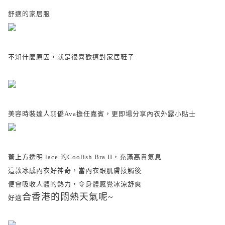
舒適的家居服
不知什麼原因，就是很喜歡這對家居鞋子
美容時裝達人羽僑Ava擔任嘉賓，更即場分享內衣外露小貼士
蓋上方透明 lace 的Coolish Bra II，充滿
高貴氣息
這款冰感內衣好神奇，當內衣跟肌膚接觸後
便會吸收人體的熱力，令身體感覺冰涼舒爽
合
香港的悶熱天氣呢~
好適