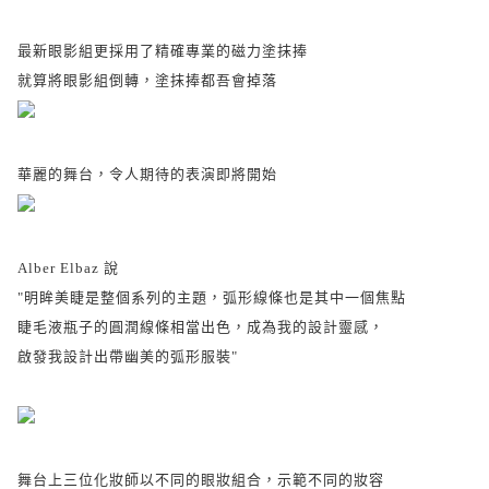
最新眼影組更採用了精確專業的磁力塗抹捧
就算將眼影組倒轉，塗抹捧都吾會掉落
華麗的舞台，令人期待的表演即將開始
Alber Elbaz 說
"明眸美睫是整個系列的主題，弧形線條也是其中一個焦點
睫毛液瓶子的圓潤線條相當出色，成為我的設計靈感，
啟發我設計出帶幽美的弧形服裝"
舞台上三位化妝師以不同的眼妝組合，示範不同的妝容