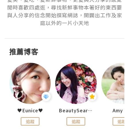
閒時喜歡四處逛，尋找新鮮事物本著好的東西要
與人分享的信念開始撰寫網誌，開闢出工作及家
庭以外的一片小天地
推薦博客
h 夏沫
♥Eunice♥
BeautySearch
Amy N
追蹤
追蹤
追蹤