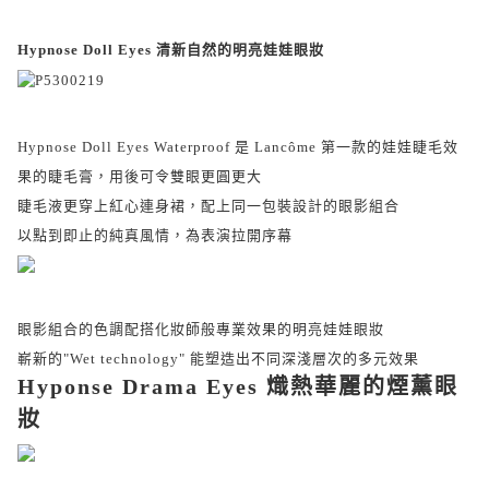
Hypnose Doll Eyes 清新自然的明亮娃娃眼妝
Hypnose Doll Eyes Waterproof 是
Lancôme
第一款的娃娃睫毛效
果的睫毛膏，用後可令雙眼更圓更大
睫毛液更穿上紅心連身裙，配上同一包裝設計的眼影組合
以點到即止的純真風情，為表演拉開序幕
眼影組合的色調配搭化妝師般專業效果的明亮娃娃眼妝
嶄新的"Wet technology" 能塑造出不同深淺層次的多元效果
Hyponse Drama Eyes 熾熱華麗的煙薰眼
妝