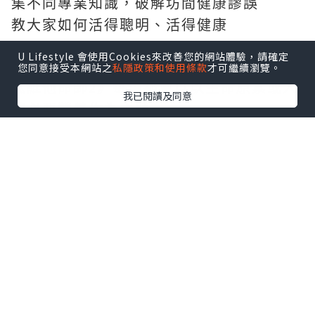
集不同專業知識，破解坊間健康謬誤
教大家如何活得聰明、活得健康
U Lifestyle 會使用Cookies來改善您的網站體驗，請確定
您同意接受本網站之
私隱政策和使用條款
才可繼續瀏覽。
《維他命師2》
每集都會以以生命原素或人
我已閱讀及同意
體必要營養作為主題
探討生命原素或不同營養如何影響身體的
運作
教大家從日常生活中聰明攝取營養，
要健
康未必一定要吃藥的小知識
不說不知，原來我們在平日的生活中有不
少健康謬誤
例如︰人類需要水中礦嗎 ?