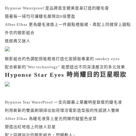
Hypnose Waterproof 是品牌首支媲美度身訂造的睫毛膏
隨著每一掃均可讓睫毛展現出6倍豐盈
Alber Elbaz 更為睫毛液換上一件圓點禮服裙，再配上同樣穿上圓點
外衣的眼影組合
既經典又迷人
眼影組合的色調配搭能輕易打造化妝師般專業的 smokey eyes
配合嶄新的"Wet technology" 能塑造出不同深淺層次的多元效果
Hyponse Star Eyes 時尚耀目的巨星眼妝
Hypnose Star WaterProof 一支向銀幕上華麗明星致敬的睫毛液
利用嶄新的雙面刷頭掃出如荷理活電影造型般的性感誘人雙眸
Alber Elbaz 為睫毛液穿上星光閃爍的靛藍色皮草
塑造出紅地毯上的迷人巨星
配上同樣設計的眼影組合，閃耀動人~