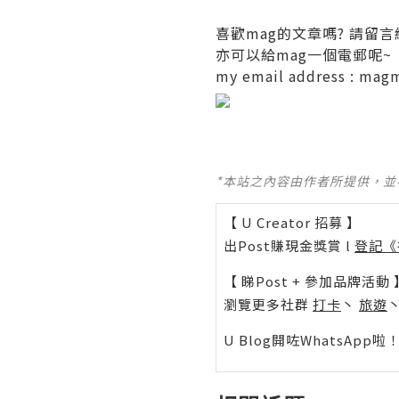
喜歡mag的文章嗎? 請留言
亦可以給mag一個電郵呢~
my email address :
magm
*本站之內容由作者所提供，
【 U Creator 招募 】
出Post賺現金獎賞 l
登記《
【 睇Post + 參加品牌活動 
瀏覽更多社群
打卡
丶
旅遊
U Blog開咗WhatsAp