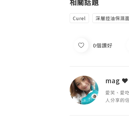
相關話題
Curel
深層控油保濕
0個讚好
mag 
愛笑、愛
人分享的