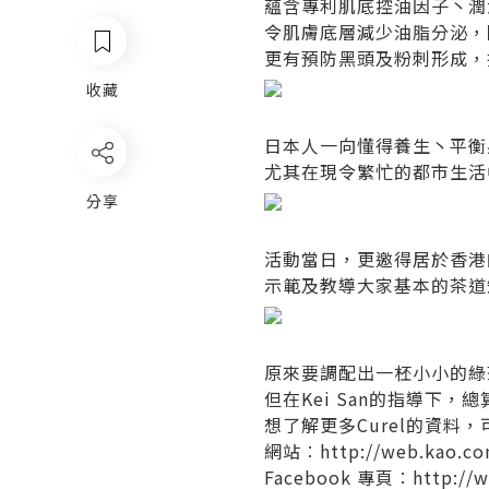
蘊含專利肌底控油因子丶潤浸
令肌膚底層減少油脂分泌，
更有預防黑頭及粉刺形成，
收藏
日本人一向懂得養生丶平衡
尤其在現令繁忙的都市生活
分享
活動當日，更邀得居於香港的
示範及教導大家基本的茶道
原來要調配出一柸小小的綠
但在Kei San的指導下，
想了解更多Curel的資料
網站︰
http://web.kao.co
Facebook 專頁︰
http://