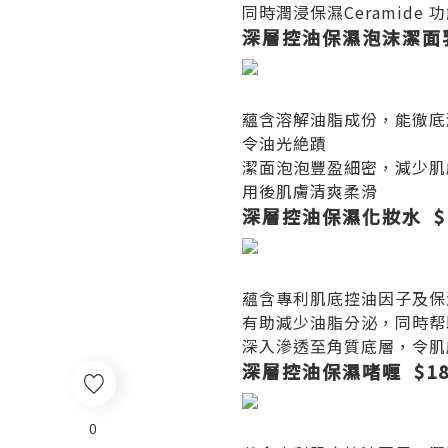
同時潤浸保濕Ceramid
深層控油保濕泡沫潔面乳 
蘊含溶解油脂成份，能徹底
令油光絶蹟
潔面泡泡豐盈細密，減少肌
用後肌膚清爽柔滑
深層控油保濕化妝水 $16
蘊含專利肌底控油因子及保
有助減少油脂分泌，同時帮助
深入滲透至角質底層，令肌
深層控油保濕啫喱 $180
0