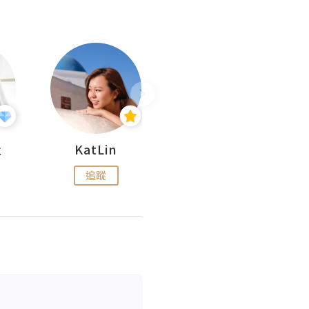
杜
KatLin
Missmiki 米奇小姐
追蹤
追蹤