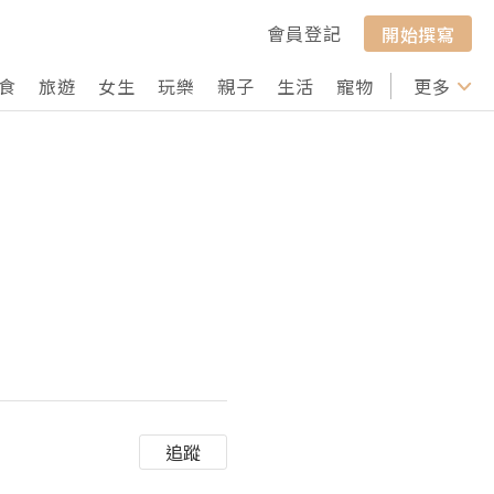
會員登記
開始撰寫
食
旅遊
女生
玩樂
親子
生活
寵物
行山
更多
打卡
追蹤