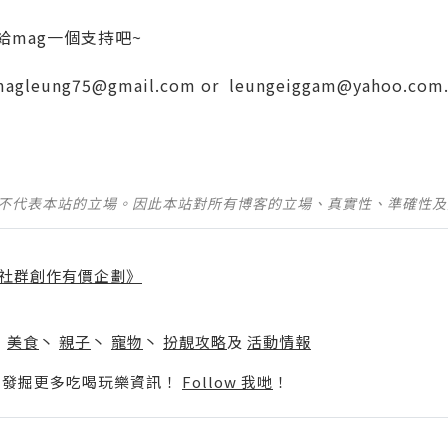
給mag一個支持吧~
agleung75@gmail.com
or
leungeiggam@yahoo.com
並不代表本站的立場。因此本站對所有博客的立場、真實性、準確性
社群創作有價企劃》
】
丶
美食
丶
親子
丶
寵物
丶
扮靚攻略
及
活動情報
p啦！發掘更多吃喝玩樂資訊！
Follow 我哋
！