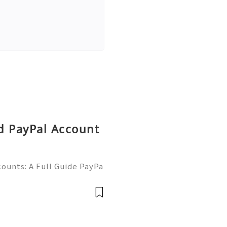
d PayPal Account
ounts: A Full Guide PayPa
ized online payment platf
cers, merchants, online b