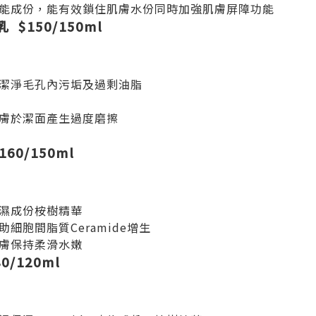
e 功能成份，能有效鎖住肌膚水份同時加強肌膚屏障功能
$150/150ml
潔淨毛孔內污垢及過剩油脂
膚於潔面產生過度磨擦
0/150ml
濕成份桉樹精華
細胞間脂質Ceramide增生
膚保持柔滑水嫩
/120ml