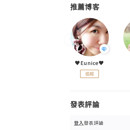
推薦博客
LoveCath 夏沫
♥Eunice♥
追蹤
追蹤
發表評論
登入
發表評論