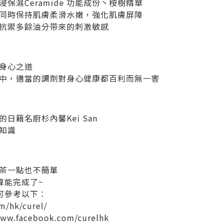
保濕Ceramide 功能成份丶桉樹精華
同時保持肌膚柔滑水嫩，強化肌膚屏障
抗禦多餘油分带來的刺激敏感
身心之道
中，適當的調劑對身心健康都百利而無一害
日籍名廚杉內馨Kei San
知識
茶一點也不簡單
總算能完成了~
，可參考以下︰
m/hk/curel/
www.facebook.com/curelhk