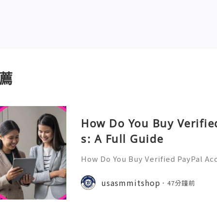
薦
How Do You Buy Verifie
s: A Full Guide
How Do You Buy Verified PayPal Acc
l is one of the most widely recogn
orms, used by individuals, freelan
usasmmitshop
47分鐘前
usinesses, and organiza