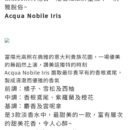
雅脫俗~
Acqua Nobile Iris
當陽光高照在典雅的意大利貴族花園，一場優美
的舞蹈然上演，讚美這獨特的時刻
Acqua Nobile Iris 選取最珍貴罕有的香根鳶尾，
製成清澈而優雅的香氣
前調：橘子、雪松及西柚
中調：香根鳶尾、紫羅蘭及橙花
基調：麝香及雲呢拿
是3款淡香水中，最甜美的一款，富有層次
的甜美花香，令人心醉~