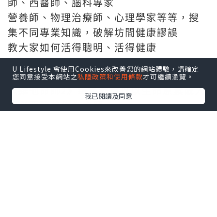
師、西醫師、腦科專家
營養師、物理治療師、心理學家等等，搜
集不同專業知識，破解坊間健康謬誤
教大家如何活得聰明、活得健康
U Lifestyle 會使用Cookies來改善您的網站體驗，請確定
您同意接受本網站之
私隱政策和使用條款
才可繼續瀏覽。
《維他命師2》
每集都會以以生命原素或人
我已閱讀及同意
體必要營養作為主題
探討生命原素或不同營養如何影響身體的
運作
教大家從日常生活中聰明攝取營養，
要健
康未必一定要吃藥的小知識
不說不知，原來我們在平日的生活中有不
少健康謬誤