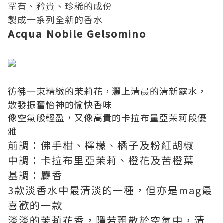
罕有、矜貴、珍稀的成份
製成一系列全新的香水
Acqua Nobile Gelsomino
彷彿一束精緻的茉莉花，灑上清晨的清新露水，
散發振奮怡神的愉快香味
像空氣般輕盈，又像高貴的卡拉布量亞茉莉段優
雅
前調：佛手柑、檸檬、橘子及粉紅胡椒
中調：卡拉布里亞茉莉、橙花及苦橙葉
基調：麝香
3款淡香水中最清淡的一種，但亦是mag最
喜歡的一款
淡淡的茉莉花香，隱若飄散於空氣中，清