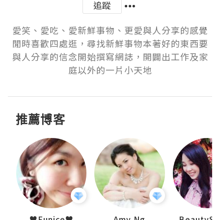
追蹤
愛笑、愛吃、愛新鮮事物、更愛與人分享的感覺
閒時喜歡四處逛，尋找新鮮事物本著好的東西要
與人分享的信念開始撰寫網誌，開闢出工作及家
庭以外的一片小天地
推薦博客
h 夏沫
♥Eunice♥
Amy Ng