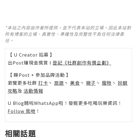
*本站之內容由作者所提供，並不代表本站的立場。因此本站對
所有博客的立場、真實性、準確性及完整性不負任何法律責
任。
【 U Creator 招募 】
出Post賺現金獎賞 l
登記《社群創作有價企劃》
【 睇Post + 參加品牌活動 】
瀏覽更多社群
打卡
丶
旅遊
丶
美食
丶
親子
丶
寵物
丶
扮靚
攻略
及
活動情報
U Blog開咗WhatsApp啦！發掘更多吃喝玩樂資訊！
Follow 我哋
！
相關話題