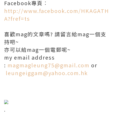
Facebook專頁︰
http://www.facebook.com/HKAGATH
A?fref=ts
喜歡mag的文章嗎? 請留言給mag一個支
持吧~
亦可以給mag一個電郵呢~
my email address
:
magmagleung75@gmail.com
or
leungeiggam@yahoo.com.hk
.