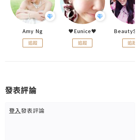
h 夏沫
Amy Ng
♥Eunice♥
追蹤
追蹤
追蹤
發表評論
登入
發表評論