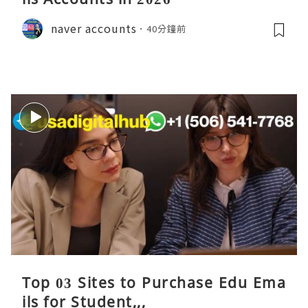
naver accounts
40分鐘前
Top 03 Sites to Purchase Edu Ema
ils for Student,,,