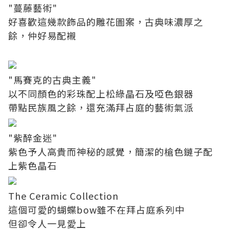
"蔓藤藝術"
好喜歡這幾款飾品的雕花圖案，古典味濃厚之
餘，仲好易配襯
"馬賽克的古典主義"
以不同顏色的彩珠配上松綠晶石及啞色銀器
帶點民族風之餘，還充滿拜占庭的藝術氣派
"紫醉金迷"
紫色予人高貴而神秘的感覺，簡潔的槍色鏈子配
上紫色晶石
The Ceramic Collection
這個可愛的蝴蝶bow雖不在拜占庭系列中
但卻令人一見愛上