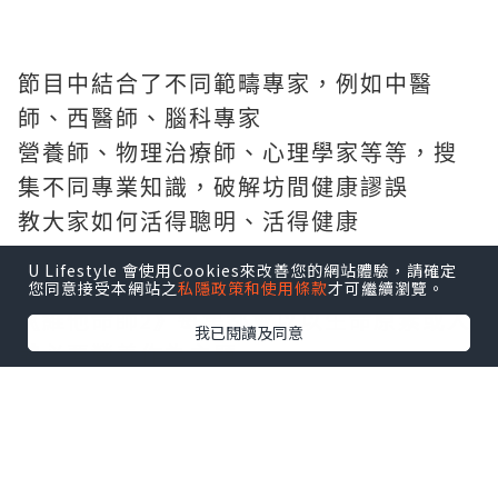
節目中結合了不同範疇專家，例如中醫
師、西醫師、腦科專家
營養師、物理治療師、心理學家等等，搜
集不同專業知識，破解坊間健康謬誤
教大家如何活得聰明、活得健康
U Lifestyle 會使用Cookies來改善您的網站體驗，請確定
您同意接受本網站之
私隱政策和使用條款
才可繼續瀏覽。
《維他命師2》
每集都會以以生命原素或人
我已閱讀及同意
體必要營養作為主題
探討生命原素或不同營養如何影響身體的
運作
教大家從日常生活中聰明攝取營養，
要健
康未必一定要吃藥的小知識