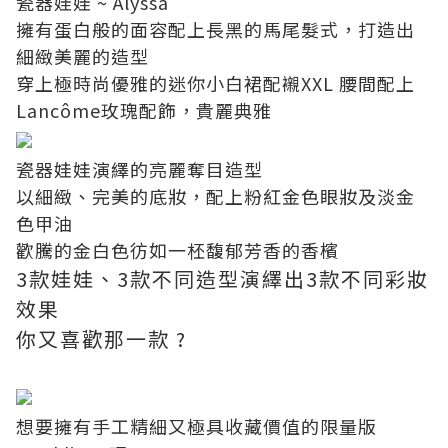
瓷器娃娃 ~ Alyssa
擁有蛋白般的面容配上長黑的馬尾髮式，打造出
細緻美麗的造型
穿上極時尚優雅的迷你小白裙配襯XXL 腰間配上
Lancôme玫瑰配飾，貴麗典雅
瓷器娃娃演繹的亮麗奪目造型
以細緻、完美的底妝，配上粉紅金色眼妝及淡金
色甲油
歡騰的金白色彷如一柸馥郁芳香的香檳
3款娃娃、3款不同造型演繹出3款不同彩妝
效果
你又喜歡那一款 ?
想要擁有手工精細又極具收藏價值的限量版