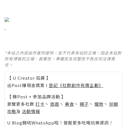
.
*本站之內容由作者所提供，並不代表本站的立場。因此本站對
所有博客的立場、真實性、準確性及完整性不負任何法律責
任。
【 U Creator 招募 】
出Post賺現金獎賞 l
登記《社群創作有價企劃》
【 睇Post + 參加品牌活動 】
瀏覽更多社群
打卡
丶
旅遊
丶
美食
丶
親子
丶
寵物
丶
扮靚
攻略
及
活動情報
U Blog開咗WhatsApp啦！發掘更多吃喝玩樂資訊！