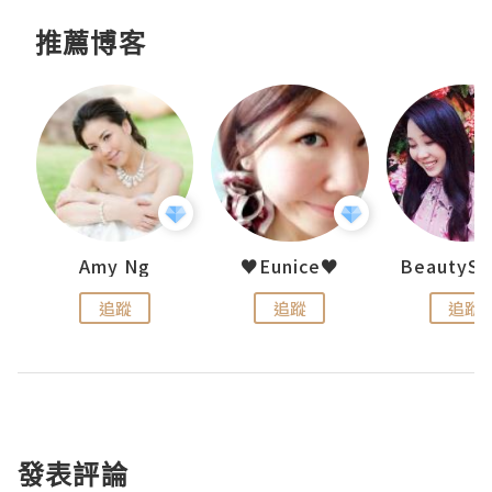
推薦博客
h 夏沫
Amy Ng
♥Eunice♥
追蹤
追蹤
追蹤
發表評論