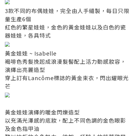
3款不同的布偶娃娃，完全由人手縫製，每日只限
量生產6個
紅色的繁星娃娃，金色的黃金娃娃以及白色的瓷
器娃娃，各具特式
黃金娃娃 ~ Isabelle
褐啡色秀髮挽起成浪漫髮髻配上活力動感妝容，
演繹出亮麗造型
穿上訂有Lancôme標誌的黃金束衣，閃出耀眼光
芒
黃金娃娃演繹的暖金閃爍造型
以充滿光澤感的底妝，配上不同色調的金色眼影
及金色指甲油