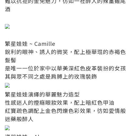
難以抗拒的金免魅力，彷如一柸醉人的辣薑雞尾
酒
繁星娃娃 ~ Camille
銳利的眼神、誘人的微笑，配上極華琨的赤褐色
髮髻
是唯一一位於家中以華美深紅色皮革裝扮的女孩
其與眾不同之處是肩膊上的玫瑰裝飾
繁星娃娃演繹的華麗魅力造型
性感迷人的煙癮眼妝效果，配上暗紅色甲油
紅寶疏色調配上金色閃爍色彩效果，彷如愛情般
迷藥般醉人