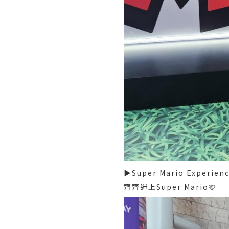
▶️Super Mario Experien
齊齊迷上Super Mario🩷