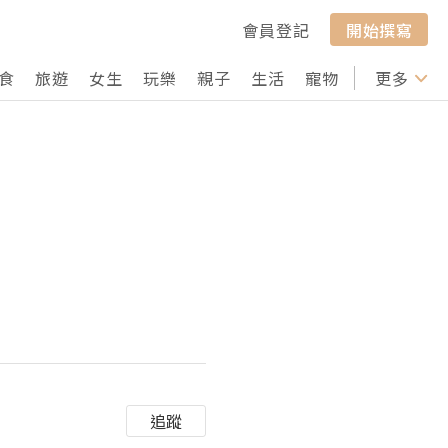
會員登記
開始撰寫
食
旅遊
女生
玩樂
親子
生活
寵物
行山
更多
打卡
追蹤