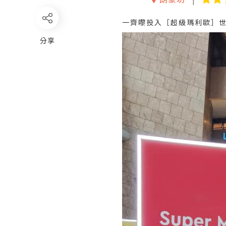
一齊嚟投入［超級瑪利歐］
分享