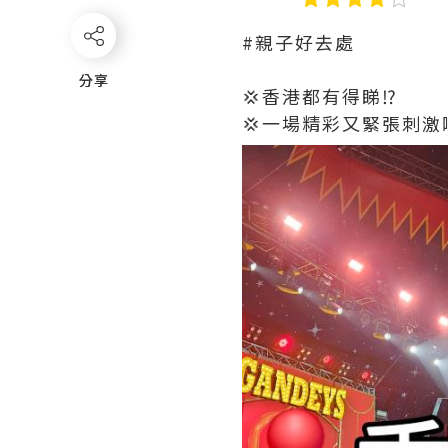
#親子好去處
分享
分享
💢香港都有得睇⁉️
💢一場精彩又緊張刺激嘅