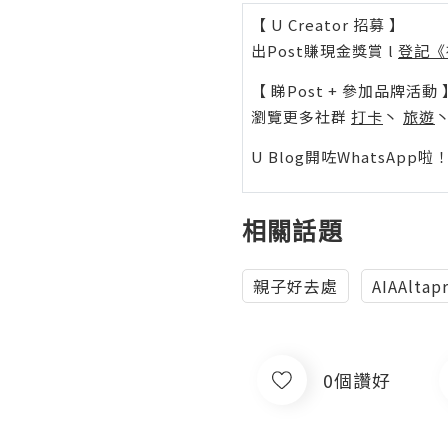
【 U Creator 招募 】
出Post賺現金獎賞 l
登記《
【 睇Post + 參加品牌活動 
瀏覽更多社群
打卡
丶
旅遊
U Blog開咗WhatsAp
相關話題
親子好去處
AIAAltap
0個讚好