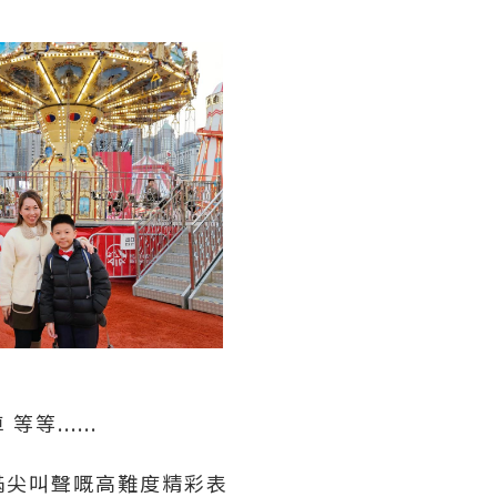
.....
滿尖叫聲嘅高難度精彩表