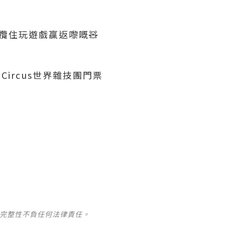
，攬住玩遊戲贏返嚟嘅🧸
Circus世界雜技團門票
及完整性不負任何法律責任。