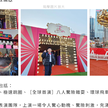
點擊圖片放大
包括：
極速跳圈、［全球首演］八人驚險雜耍、環球飛車 等等.
級表演團隊，上演一場令人驚心動魄、驚險刺激，充