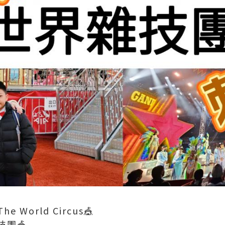
 The World Circus🎪
技團🎪