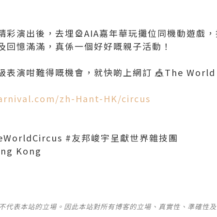
精彩演出後，去埋🎡AIA嘉年華玩攤位同機動遊戲
及回憶滿滿，真係一個好好嘅親子活動！
級表演咁難得嘅機會，就快啲上網訂 🎪The World 
arnival.com/zh-Hant-HK/circus
sTheWorldCircus #友邦峻宇呈獻世界雜技團
ong Kong
並不代表本站的立場。因此本站對所有博客的立場、真實性、準確性