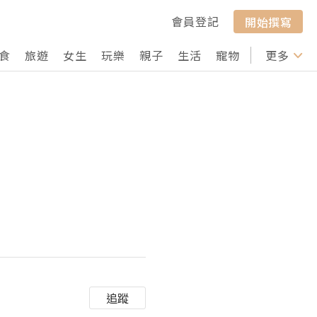
會員登記
開始撰寫
食
旅遊
女生
玩樂
親子
生活
寵物
行山
更多
打卡
追蹤