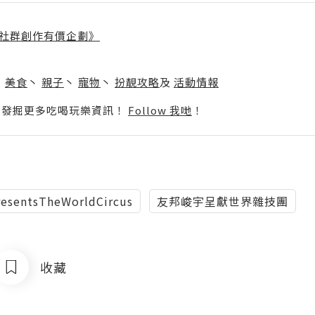
社群創作有價企劃》
】
丶
美食
丶
親子
丶
寵物
丶
扮靚攻略
及
活動情報
p啦！發掘更多吃喝玩樂資訊！
Follow 我哋
！
resentsTheWorldCircus
友邦峻宇呈獻世界雜技團
收藏