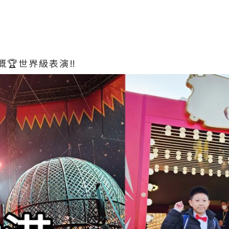
🏆世界級表演‼️