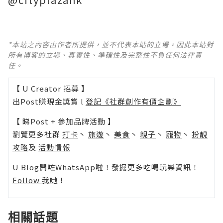
*本站之內容由作者所提供，並不代表本站的立場。因此本站對
所有博客的立場、真實性、準確性及完整性不負任何法律責
任。
【 U Creator 招募 】
出Post賺現金獎賞 l
登記《社群創作有價企劃》
【 睇Post + 參加品牌活動 】
瀏覽更多社群
打卡
丶
旅遊
丶
美食
丶
親子
丶
寵物
丶
扮靚
攻略
及
活動情報
U Blog開咗WhatsApp啦！發掘更多吃喝玩樂資訊！
Follow 我哋
！
相關話題