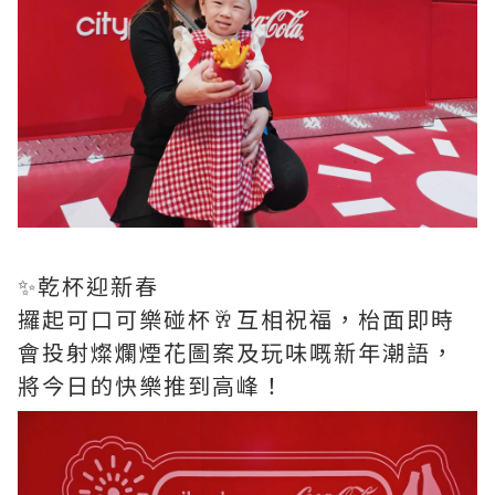
✨️乾杯迎新春
攞起可口可樂碰杯🥂互相祝福，枱面即時
會投射燦爛煙花圖案及玩味嘅新年潮語，
將今日的快樂推到高峰！