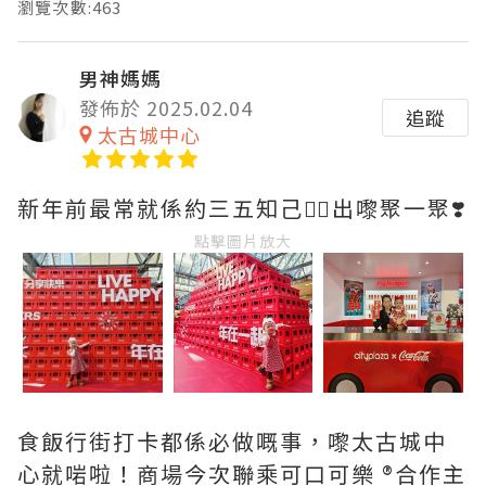
瀏覽次數:463
男神媽媽
發佈於 2025.02.04
追蹤
太古城中心
新年前最常就係約三五知己👯‍♀️出嚟聚一聚❣️
點擊圖片放大
食飯行街打卡都係必做嘅事，嚟太古城中
心就啱啦！商場今次聯乘可口可樂 ®合作主