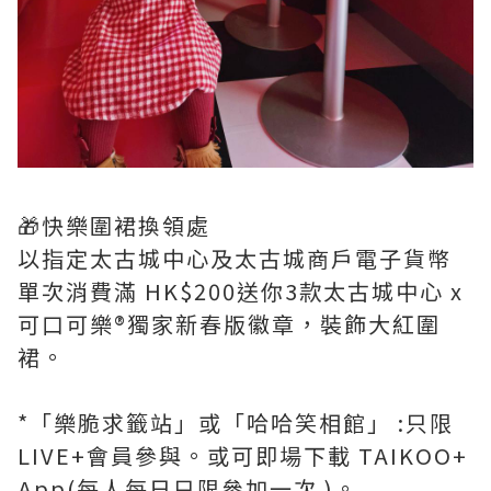
🎁快樂圍裙換領處
以指定太古城中心及太古城商戶電子貨幣
單次消費滿 HK$200送你3款太古城中心 x
可口可樂®獨家新春版徽章，裝飾大紅圍
裙。
*「樂脆求籤站」或「哈哈笑相館」 :只限
LIVE+會員參與。或可即場下載 TAIKOO+
App(每人每日只限參加一次 )。