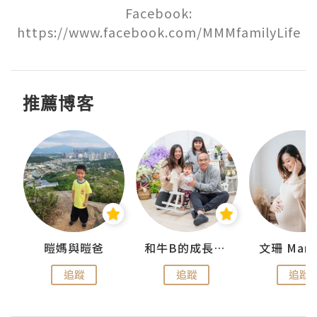
Facebook:

https://www.facebook.com/MMMfamilyLife
推薦博客
 Swan
暟媽與暟爸
和牛B的成長日記
文珊 ManS
追蹤
追蹤
追蹤