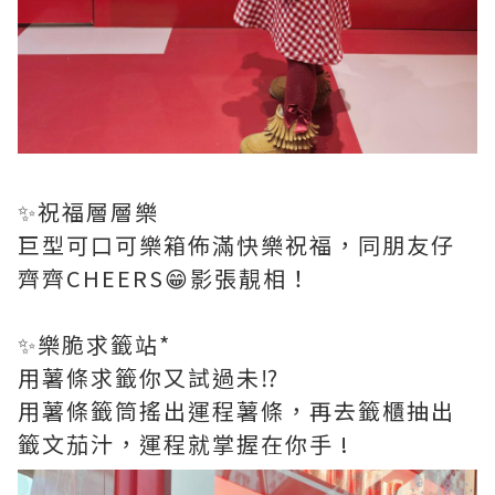
✨️祝福層層樂
巨型可口可樂箱佈滿快樂祝福，同朋友仔
齊齊CHEERS😁影張靚相！
✨️樂脆求籤站*
用薯條求籤你又試過未⁉️
用薯條籤筒搖出運程薯條，再去籤櫃抽出
籤文茄汁，運程就掌握在你手 !