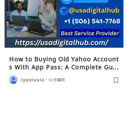
How to Buying Old Yahoo Account
s With App Pass: A Complete Guid
e
iyuoiuuio
51分鐘前