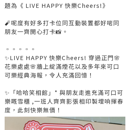
題為《 LIVE HAPPY 快樂Cheers!》
🧨呢度有好多打卡位同互動裝置都好啱同
朋友一齊開心打卡📸。
▫️▫️▫️▫️▫️
✨️LIVE HAPPY 快樂Cheers! 穿過正門🌸
花樂處處🌸牆上綻滿煙花以及多年來可口
可樂經典海報，令人充滿回憶！
✨️「哈哈笑相館」* 與朋友走進充滿可口可
樂嘅雪櫃 ,一班人齊齊影張相印製埋响揮春
度，此刻快樂無價！