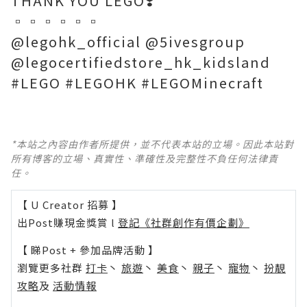
THANK YOU LEGO❣️
▫️▫️▫️▫️▫️▫️
@legohk_official @5ivesgroup
@legocertifiedstore_hk_kidsland
#LEGO #LEGOHK #LEGOMinecraft
*本站之內容由作者所提供，並不代表本站的立場。因此本站對
所有博客的立場、真實性、準確性及完整性不負任何法律責
任。
【 U Creator 招募 】
出Post賺現金獎賞 l
登記《社群創作有價企劃》
【 睇Post + 參加品牌活動 】
瀏覽更多社群
打卡
丶
旅遊
丶
美食
丶
親子
丶
寵物
丶
扮靚
攻略
及
活動情報