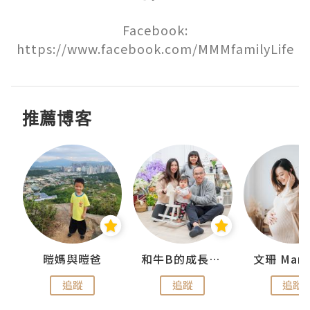
Facebook:

https://www.facebook.com/MMMfamilyLife
推薦博客
 Swan
暟媽與暟爸
和牛B的成長日記
文珊 ManS
追蹤
追蹤
追蹤