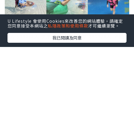
U Lifestyle 會使用Cookies來改善您的網站體驗，請確定
您同意接受本網站之
私隱政策和使用條款
才可繼續瀏覽。
➖️➖️➖️
🌍Trip.com 香港平台做緊［3人同行優惠價］
獨
成人 $752/3人
學生 $521/3人
小童 $521/3人
📍
我已閱讀及同意
家粉絲優惠🌟用我個優惠碼：
masonmama仲可以減多$3️⃣0️⃣
！
➖️➖️➖️