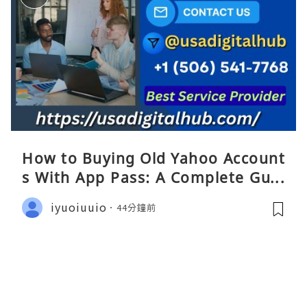
How to Buying Old Yahoo Account
s With App Pass: A Complete Guid
e
iyuoiuuio
44分鐘前