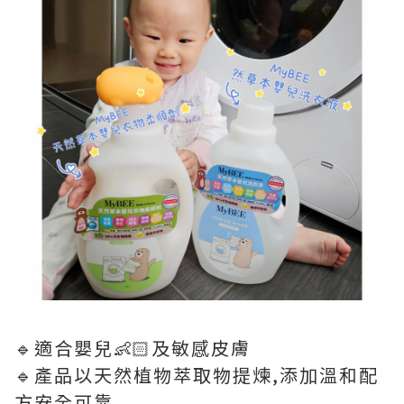
🔹️適合嬰兒👶🏻及敏感皮膚
🔹️產品以天然植物萃取物提煉,添加溫和配
方安全可靠