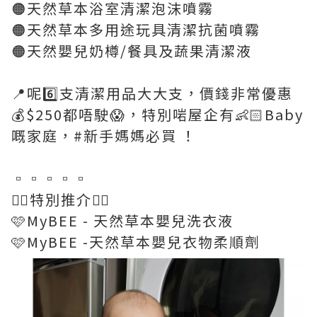
🟠天然草本浴室清潔泡沫噴霧
🟠天然草本多用途玩具清潔抗菌噴霧
🟠天然嬰兒奶樽/餐具及蔬果清潔液
📍呢6️⃣支清潔用品大大支，價錢非常優惠
💰$250都唔駛😱，特別啱屋企有👶🏻Baby
嘅家庭，#新手媽媽必買 ！
▫️▫️▫️▫️▫️
💁‍♀️特別推介💁‍♀️
🩷MyBEE - 天然草本嬰兒洗衣液
🩷MyBEE -天然草本嬰兒衣物柔順劑