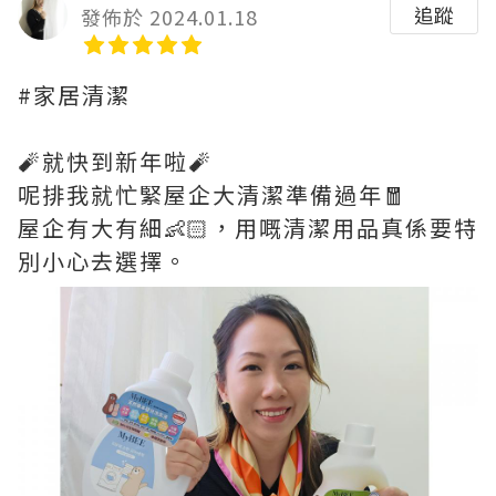
追蹤
發佈於 2024.01.18
#家居清潔
🧨就快到新年啦🧨
呢排我就忙緊屋企大清潔準備過年🧧
屋企有大有細👶🏻，用嘅清潔用品真係要特
別小心去選擇。