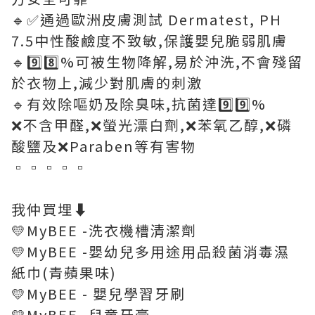
🔹️✅通過歐洲皮膚測試 Dermatest, PH
7.5中性酸鹼度不致敏,保護嬰兒脆弱肌膚
🔹️9️⃣8️⃣%可被生物降解,易於沖洗,不會殘留
於衣物上,減少對肌膚的刺激
🔹️有效除嘔奶及除臭味,抗菌達9️⃣9️⃣%
❌不含甲醛,❌螢光漂白劑,❌苯氧乙醇,❌磷
酸鹽及❌Paraben等有害物
▫️▫️▫️▫️▫️
我仲買埋⬇️
💛MyBEE -洗衣機槽清潔劑
💛MyBEE -嬰幼兒多用途用品殺菌消毒濕
紙巾(青蘋果味)
💛MyBEE - 嬰兒學習牙刷
💛MyBEE -兒童牙膏