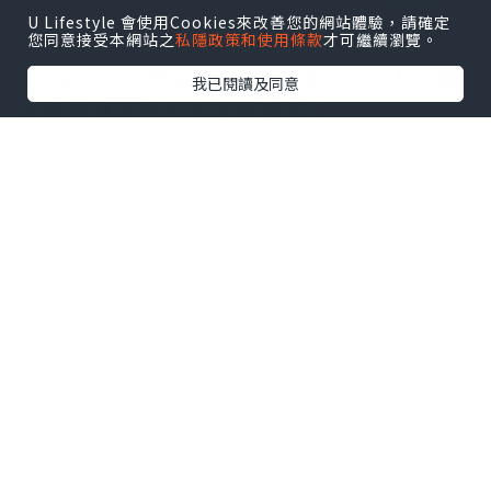
U Lifestyle 會使用Cookies來改善您的網站體驗，請確定
您同意接受本網站之
私隱政策和使用條款
才可繼續瀏覽。
➖️➖️➖️
🌍Trip.com 香港平台做緊［3人同行優惠價］
獨
成人 $752/3人
學生 $521/3人
小童 $521/3人
📍
我已閱讀及同意
家粉絲優惠🌟用我個優惠碼：
masonmama仲可以減多$3️⃣0️⃣
！
➖️➖️➖️