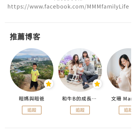
https://www.facebook.com/MMMfamilyLife
推薦博客
 Swan
暟媽與暟爸
和牛B的成長日記
文珊 ManS
追蹤
追蹤
追蹤