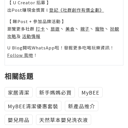
【 U Creator 招募 】
出Post賺現金獎賞 l
登記《社群創作有價企劃》
【 睇Post + 參加品牌活動 】
瀏覽更多社群
打卡
丶
旅遊
丶
美食
丶
親子
丶
寵物
丶
扮靚
攻略
及
活動情報
U Blog開咗WhatsApp啦！發掘更多吃喝玩樂資訊！
Follow 我哋
！
相關話題
家居清潔
新手媽媽必買
MyBEE
MyBEE清潔優惠套裝
新產品推介
嬰兒用品
天然草本嬰兒洗衣液