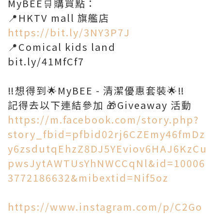
MyBEE🛒購買點：
📍HKTV mall 旗艦店
https://bit.ly/3NY3P7J
📍Comical kids land
bit.ly/41MfCf7
‼️想得到🌟MyBEE - 清潔優惠套裝🌟‼️
記得去以下連結參加 🎁Giveaway 活動
https://m.facebook.com/story.php?
story_fbid=pfbid02rj6CZEmy46fmDz
y6zsdutqEhzZ8DJ5YEviov6HAJ6KzCu
pwsJytAWTUsYhNWCCqNl&id=10006
3772186632&mibextid=Nif5oz
https://www.instagram.com/p/C2Go