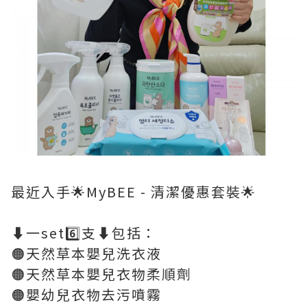
最近入手🌟MyBEE - 清潔優惠套裝🌟
⬇️一set6️⃣支⬇️包括：
🟠天然草本嬰兒洗衣液
🟠天然草本嬰兒衣物柔順劑
🟠嬰幼兒衣物去污噴霧