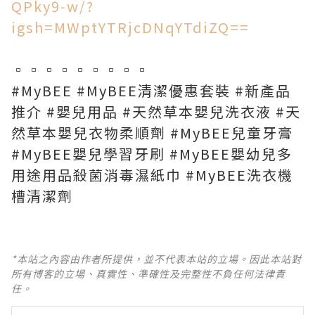
QPky9-w/?
igsh=MWptYTRjcDNqYTdiZQ==
▫️▫️▫️▫️▫️▫️▫️▫️▫️
#MyBEE #MyBEE清潔優惠套裝 #新產品
推介 #嬰兒用品 #天然草本嬰兒洗衣液 #天
然草本嬰兒衣物柔順劑 #MyBEE兒童牙膏
#MyBEE嬰兒學習牙刷 #MyBEE嬰幼兒多
用途用品殺菌消毒濕紙巾 #MyBEE洗衣機
槽清潔劑
*本站之內容由作者所提供，並不代表本站的立場。因此本站對
所有博客的立場、真實性、準確性及完整性不負任何法律責
任。