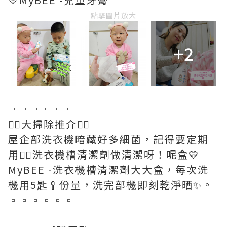
點擊圖片放大
+2
▫️▫️▫️▫️▫️▫️
💁‍♀️大掃除推介💁‍♀️
屋企部洗衣機暗藏好多細菌，記得要定期
用💁‍♀️洗衣機槽清潔劑做清潔呀！呢盒💛
MyBEE -洗衣機槽清潔劑大大盒，每次洗
機用5匙🥄份量，洗完部機即刻乾淨晒✨️。
▫️▫️▫️▫️▫️▫️