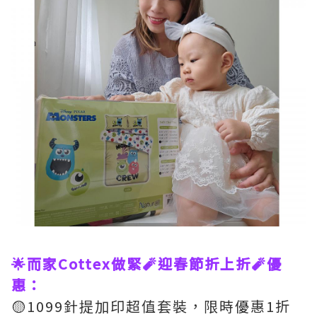
🌟而家Cottex做緊🧨迎春節折上折🧨優
惠：
🟡1099針提加印超值套裝，限時優惠1折