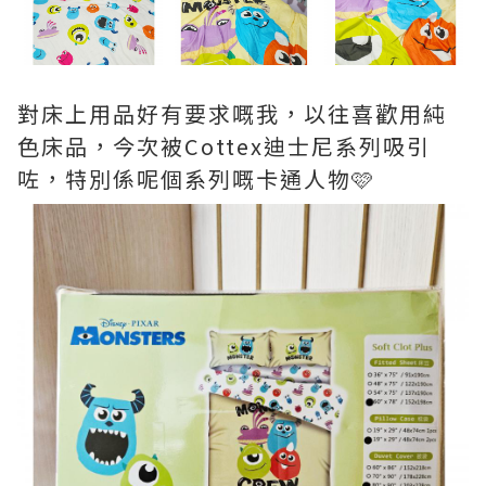
對床上用品好有要求嘅我，以往喜歡用純
色床品，今次被Cottex迪士尼系列吸引
咗，特別係呢個系列嘅卡通人物🩷