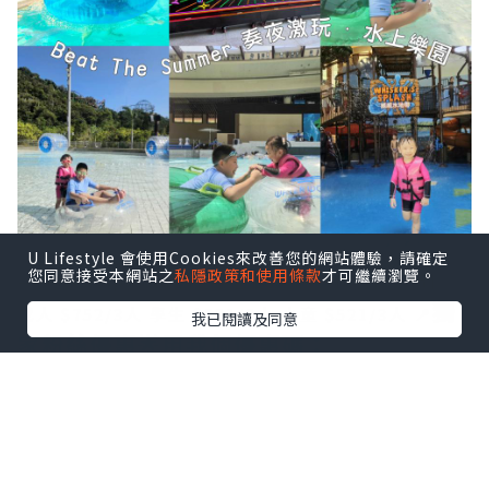
U Lifestyle 會使用Cookies來改善您的網站體驗，請確定
您同意接受本網站之
私隱政策和使用條款
才可繼續瀏覽。
➖️➖️➖️
🌍Trip.com 香港平台做緊［3人同行優惠價］
獨
成人 $752/3人
學生 $521/3人
小童 $521/3人
📍
我已閱讀及同意
家粉絲優惠🌟用我個優惠碼：
masonmama仲可以減多$3️⃣0️⃣
！
➖️➖️➖️