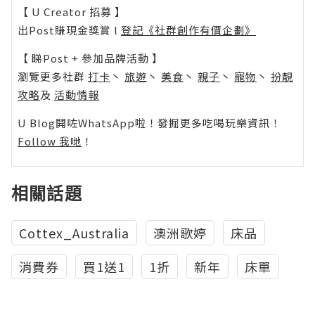
【 U Creator 招募 】
出Post賺現金獎賞 l
登記《社群創作有價企劃》
【 睇Post + 參加品牌活動 】
瀏覽更多社群
打卡
丶
旅遊
丶
美食
丶
親子
丶
寵物
丶
扮靚
攻略
及
活動情報
U Blog開咗WhatsApp啦！發掘更多吃喝玩樂資訊！
Follow 我哋
！
相關話題
Cottex_Australia
澳洲歌婷
床品
消費券
買1送1
1折
新年
床單