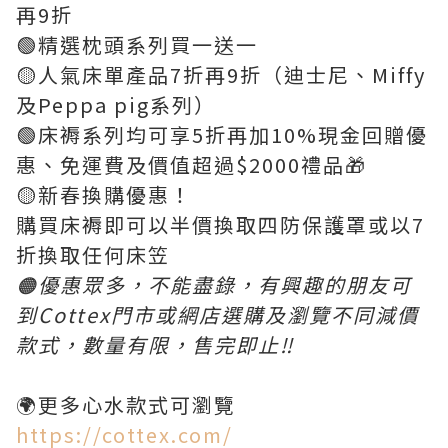
再9折
🟢精選枕頭系列買一送一
🟡人氣床單產品7折再9折（迪士尼、Miffy
及Peppa pig系列）
🟢床褥系列均可享5折再加10%現金回贈優
惠、免運費及價值超過$2000禮品🎁
🟡新春換購優惠！
購買床褥即可以半價換取四防保護罩或以7
折換取任何床笠
🟠優惠眾多，不能盡錄，有興趣的朋友可
到Cottex門市或網店選購及瀏覽不同減價
款式，數量有限，售完即止‼️
🌍更多心水款式可瀏覽
https://cottex.com/