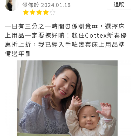
追蹤
發佈於 2024.01.18
一日有三分之一時間⏰️係瞓覺💤，選擇床
上用品一定要揀好啲！趁住Cottex新春優
惠折上折，我已經入手咗幾套床上用品準
備過年🧧