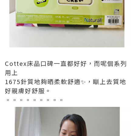
Cottex床品口碑一直都好好，而呢個系列
用上
1675針質地夠晒柔軟舒適✨️，瞓上去質地
好親膚好舒服。
▫️▫️▫️▫️▫️▫️▫️▫️▫️