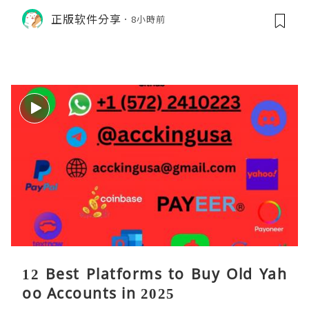
即，基本面逻辑硬朗，目标先看 170，
正版软件分享
8小時前
顺势做多，在巨头上市潮来临前享受泡
沫化红利 开户美股返佣btc最高90%得
28U买服
12 Best Platforms to Buy Old Yah
oo Accounts in 2025