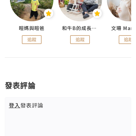
 Swan
暟媽與暟爸
和牛B的成長日記
文珊 ManS
追蹤
追蹤
追蹤
發表評論
登入
發表評論