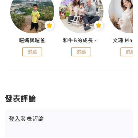
 Swan
暟媽與暟爸
和牛B的成長日記
文珊 ManS
追蹤
追蹤
追蹤
發表評論
登入
發表評論