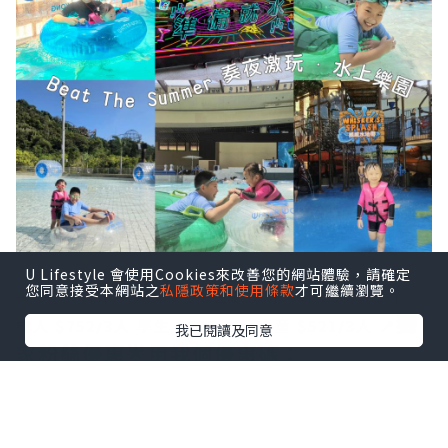
U Lifestyle 會使用Cookies來改善您的網站體驗，請確定
您同意接受本網站之
私隱政策和使用條款
才可繼續瀏覽。
➖️➖️➖️
🌍Trip.com 香港平台做緊［3人同行優惠價］
獨
成人 $752/3人
學生 $521/3人
小童 $521/3人
📍
我已閱讀及同意
家粉絲優惠🌟用我個優惠碼：
masonmama仲可以減多$3️⃣0️⃣
！
➖️➖️➖️