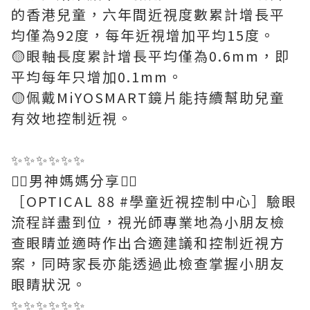
的香港兒童，六年間近視度數累計增長平
均僅為92度，每年近視增加平均15度。
🟡眼軸長度累計增長平均僅為0.6mm，即
平均每年只增加0.1mm。
🟡佩戴MiYOSMART鏡片能持續幫助兒童
有效地控制近視。
✨️✨️✨️✨️✨️✨️
💁‍♀️男神媽媽分享💁‍♀️
［OPTICAL 88 #學童近視控制中心］驗眼
流程詳盡到位，視光師專業地為小朋友檢
查眼睛並適時作出合適建議和控制近視方
案，同時家長亦能透過此檢查掌握小朋友
眼睛狀況。
✨️✨️✨️✨️✨️✨️