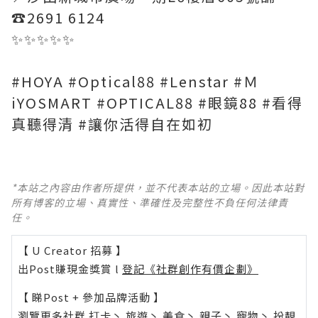
☎️2691 6124
✨️✨️✨️✨️✨️
#HOYA #Optical88 #Lenstar #Ｍ
iYOSMART #OPTICAL88 #眼鏡88 #看得
真聽得清 #讓你活得自在如初
*本站之內容由作者所提供，並不代表本站的立場。因此本站對
所有博客的立場、真實性、準確性及完整性不負任何法律責
任。
【 U Creator 招募 】
出Post賺現金獎賞 l
登記《社群創作有價企劃》
【 睇Post + 參加品牌活動 】
瀏覽更多社群
打卡
丶
旅遊
丶
美食
丶
親子
丶
寵物
丶
扮靚