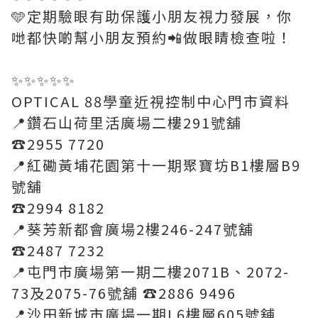
🩵定期驗眼有助保護小朋友視力發展，你
哋都快啲幫小朋友預約📲做眼睛檢查啦！
✨️✨️✨️✨️✨️
OPTICAL 88學童近視控制中心門市資料
📍鑽石山荷里活廣場二樓291號舖
☎️2955 7720
📍紅磡黃埔花園第十一期聚寶坊B1樓層B9
號舖
☎️2994 8182
📍葵芳新都會廣場2樓246-247號舖
☎️2487 7232
📍屯門市廣場第一期二樓2071B、2072-
73及2075-76號舖 ☎️2886 9496
📍沙田新城市廣場一期L6樓層605號舖