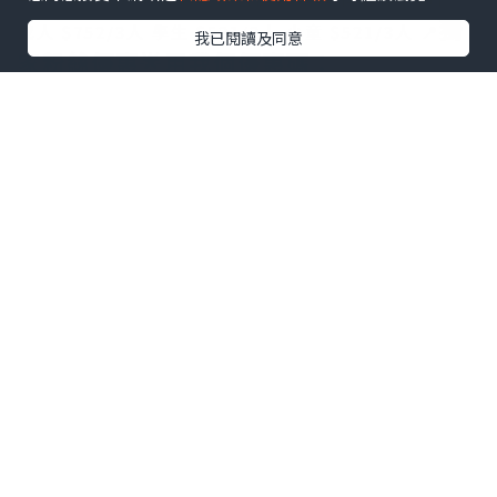
獨
成人 $752/3人
學生 $521/3人
小童 $521/3人
📍
我已閱讀及同意
家粉絲優惠🌟用我個優惠碼：
masonmama仲可以減多$3️⃣0️⃣
！
➖️➖️➖️
「Beat The Summer 奏夜激玩 ‧ 水上樂園」 今個