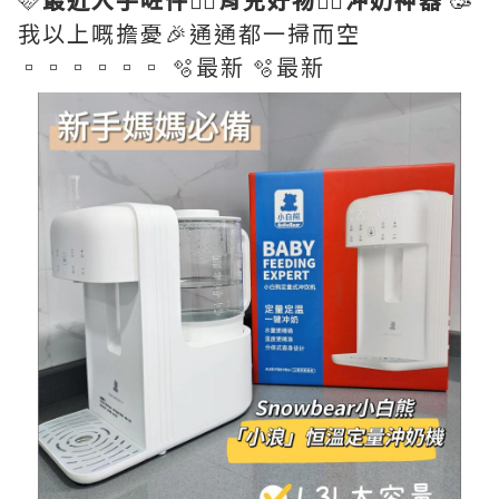
我以上嘅擔憂🎉通通都一掃而空
▫️▫️▫️▫️▫️▫️ 🫧最新 🫧最新