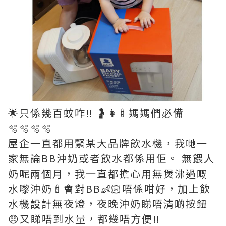
🌟只係幾百蚊咋‼️ 🤰👩‍🍼媽媽們必備
🫧🫧🫧🫧
屋企一直都用緊某大品牌飲水機，我哋一
家無論BB沖奶或者飲水都係用佢。 無餵人
奶呢兩個月，我一直都擔心用無煲沸過嘅
水嚟沖奶🍼會對BB👶🏻唔係咁好，加上飲
水機設計無夜燈，夜晚沖奶睇唔清啲按鈕
😞又睇唔到水量，都幾唔方便‼️