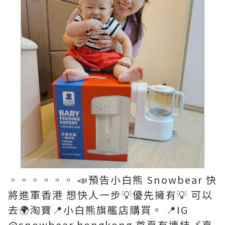
▫️▫️▫️▫️▫️▫️ 📣預告小白熊 Snowbear 快
將進軍香港 想快人一步💡優先擁有💡 可以
去🌍淘寶📍小白熊旗艦店購買。 📍IG
@snowbear.hongkong 首頁有連結🔗直