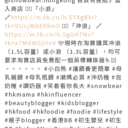
入商店 👉🏻「小浪」
🔗
https://m.tb.cn/h.5TXgBkI?
tk=0UcjWb659m0
👉🏻「沖浪」 🔗
https://m.tb.cn/h.5gGH7Nv?
tk=x7MdW0jltoV
🩷現時在淘寶購買冲浪
（1.5L容量）或小浪 （1.3L容量），均可
要求淘寶店員免費配一個英標轉換器🫰🏻
▫️▫️▫️▫️▫️▫️ #小白熊 #讓餵養更簡單 #母
乳親餵 #母乳瓶餵 #潮媽必買 #沖奶機 #泡
奶機 #調奶器 #笑着看你長大 #snowbear
#hkmama #hkinfluencer
#beautyblogger #kidsblogger
#hkfood #hkfoodie #foodie #lifestyle
#親子blogger #香港BB #初生嬰兒 #初生