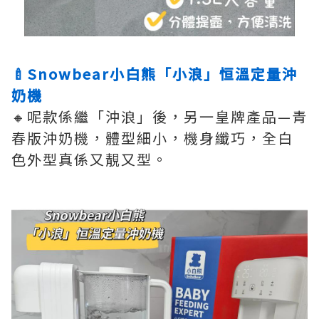
🍼Snowbear小白熊「小浪」恒溫定量沖
奶機
🔸️呢款係繼「沖浪」後，另一皇牌產品—青
春版沖奶機，體型細小，機身纖巧，全白
色外型真係又靚又型。