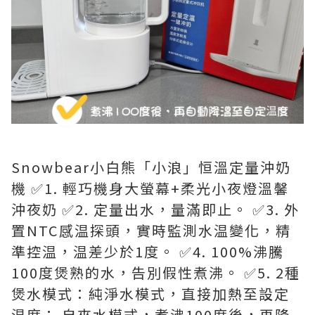
Snowbear小白熊「小浪」恒溫定量沖奶
機 ✅1. 輕巧機身大螢幕+柔光小夜燈溫馨
沖夜奶 ✅2. 定量出水，量滿即止。 ✅3. 外
置NTC感温探頭，實時監測水温變化，精
準控温，温差少於1度。 ✅4. 100%沸騰
100度煲熟的水，告別假性煮沸。 ✅5. 2種
煲水模式：純淨水模式，直接加熱至設定
温度； 自來水模式，煮沸100度後，再降