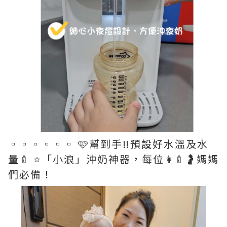
▫️▫️▫️▫️▫️▫️ 🩷幫到手‼️預設好水溫及水
量🍼 ⭐️「小浪」沖奶神器，每位👩‍🍼🤰媽媽
們必備！