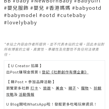
BB #baby #NewBornBaby #BabyGirl
#嬰兒服飾 #嬰兒 #香港媽媽 #babyootd
#babymodel #ootd #cutebaby
#lovelybaby
*本站之內容由作者所提供，並不代表本站的立場。因此本站對
所有博客的立場、真實性、準確性及完整性不負任何法律責
任。
【 U Creator 招募 】
出Post賺現金獎賞 l
登記《社群創作有價企劃》
【 睇Post + 參加品牌活動 】
瀏覽更多社群
打卡
丶
旅遊
丶
美食
丶
親子
丶
寵物
丶
扮靚
攻略
及
活動情報
U Blog開咗WhatsApp啦！發掘更多吃喝玩樂資訊！