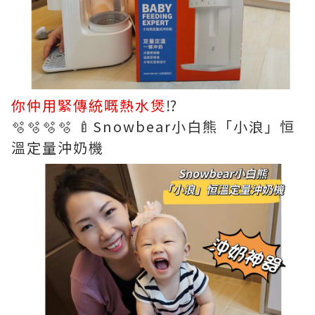
你仲用緊傳統嘅熱水煲
⁉️
🫧🫧🫧🫧 🍼Snowbear小白熊「小浪」恒
溫定量沖奶機