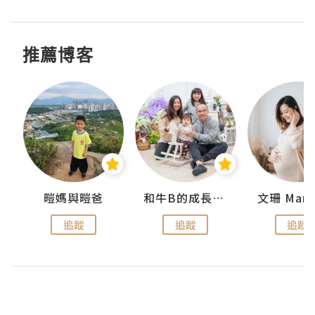
推薦博客
 Swan
暟媽與暟爸
和牛B的成長日記
文珊 ManS
追蹤
追蹤
追蹤