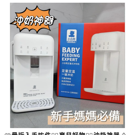
🩷
最近入手咗件💁‍♀️育兒好物💁‍♀️沖奶神器
🥳