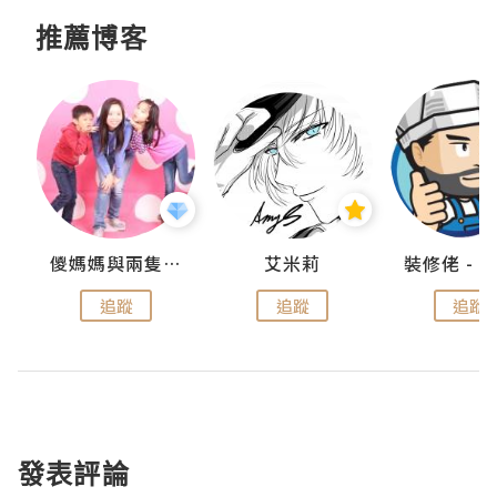
推薦博客
點滴
儍媽媽與兩隻小魔怪之家
艾米莉
追蹤
追蹤
追蹤
發表評論