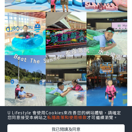
U Lifestyle 會使用Cookies來改善您的網站體驗，請確定
您同意接受本網站之
私隱政策和使用條款
才可繼續瀏覽。
➖️➖️➖️
🌍Trip.com 香港平台做緊［3人同行優惠價］
獨
成人 $752/3人
學生 $521/3人
小童 $521/3人
📍
我已閱讀及同意