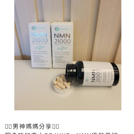
💁‍♀️男神媽媽分享💁‍♀️