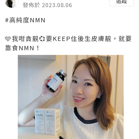
追蹤
發佈於 2023.08.06
#高純度NMN
🩵我咁貪靚💞要KEEP住後生皮膚靚，就要
靠食NMN！