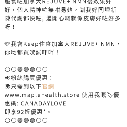
服食咗加拿大REJUVE+ NMN後效果好
好，個人精神咗無咁易攰，瞓我好同埋新
陳代謝都快咗, 最開心嘅就係皮膚好咗好多
呀！
🩵我會Keep住食加拿大REJUVE+ NMN，
你哋都買嚟試吓吖！
⚪️⚪️🟣🟣🟣⚪️⚪️
📢粉絲購買優惠：
🌍只需到以下
官網
www.maplehealth.store 使用我嘅🏷優
惠碼: CANADAYLOVE
即享92折優惠*。
⚪️⚪️🟣🟣🟣⚪️⚪️