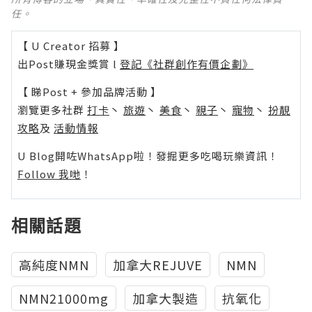
任。
【 U Creator 招募 】
出Post賺現金獎賞 l
登記《社群創作有價企劃》
【 睇Post + 參加品牌活動 】
瀏覽更多社群
打卡
丶
旅遊
丶
美食
丶
親子
丶
寵物
丶
扮靚
攻略
及
活動情報
U Blog開咗WhatsApp啦！發掘更多吃喝玩樂資訊！
Follow 我哋
！
相關話題
高純度NMN
加拿大REJUVE
NMN
NMN21000mg
加拿大製造
抗氧化