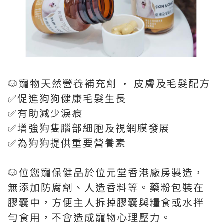
🐶寵物天然營養補充劑 • 皮膚及毛髮配方
✅️促進狗狗健康毛髮生長
✅️有助減少淚痕
✅️增強狗隻腦部細胞及視網膜發展
✅️為狗狗提供重要營養素
🐶位您寵保健品於位元堂香港廠房製造，
無添加防腐劑、人造香料等。藥粉包裝在
膠囊中，方便主人拆掉膠囊與糧食或水拌
勻食用，不會造成寵物心理壓力。