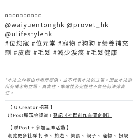
◽️◽️◽️◽️◽️◽️◽️◽️◽️◽️
@waiyuentonghk @provet_hk
@ulifestylehk
#位您寵 #位元堂 #寵物 #狗狗 #營養補充
劑 #皮膚 #毛髮 #減少淚痕 #毛髮健康
*本站之內容由作者所提供，並不代表本站的立場。因此本站對
所有博客的立場、真實性、準確性及完整性不負任何法律責
任。
【 U Creator 招募 】
出Post賺現金獎賞 l
登記《社群創作有價企劃》
【 睇Post + 參加品牌活動 】
瀏覽更多社群
打卡
丶
旅遊
丶
美食
丶
親子
丶
寵物
丶
扮靚