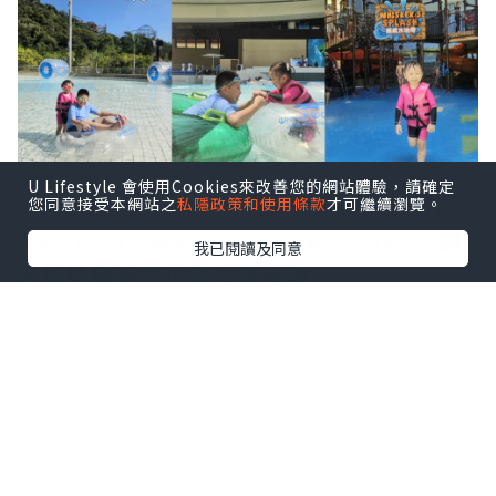
U Lifestyle 會使用Cookies來改善您的網站體驗，請確定
您同意接受本網站之
私隱政策和使用條款
才可繼續瀏覽。
➖️➖️➖️
🌍Trip.com 香港平台做緊［3人同行優惠價］
獨
成人 $752/3人
學生 $521/3人
小童 $521/3人
📍
我已閱讀及同意
家粉絲優惠🌟用我個優惠碼：
masonmama仲可以減多$3️⃣0️⃣
！
➖️➖️➖️