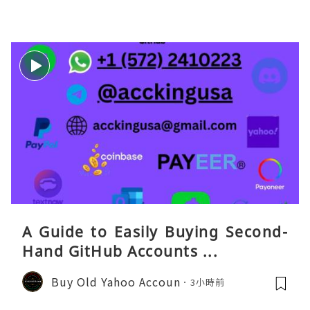
eaGO（明确提供通话短信套餐）。长
A Guide to Easily Buying Second-
Hand GitHub Accounts ...
Buy Old Yahoo Accoun
3小時前