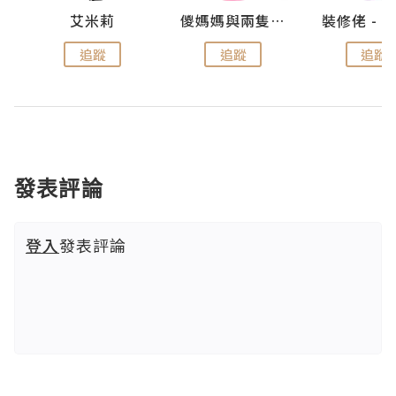
點滴
艾米莉
儍媽媽與兩隻小魔怪之家
追蹤
追蹤
追蹤
發表評論
登入
發表評論