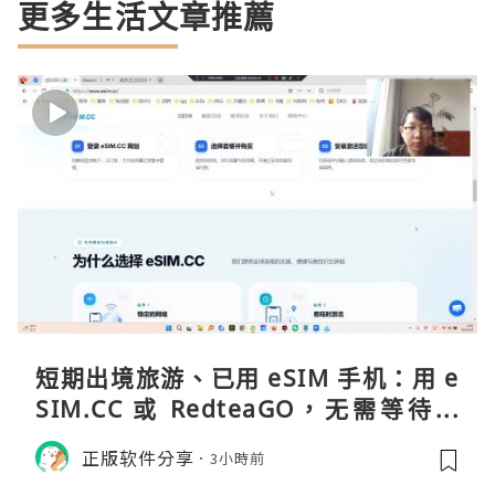
更多生活文章推薦
短期出境旅游、已用 eSIM 手机：用 e
SIM.CC 或 RedteaGO，无需等待收
货。需要“当地号码 + 通话短信”（如
正版软件分享
3小時前
打车、外卖、客户联络）：优先 Redt