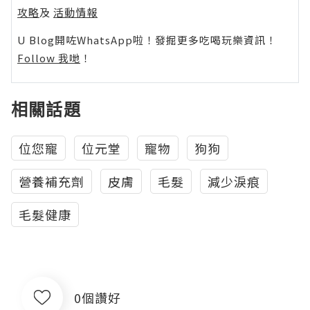
攻略
及
活動情報
U Blog開咗WhatsApp啦！發掘更多吃喝玩樂資訊！
Follow 我哋
！
相關話題
位您寵
位元堂
寵物
狗狗
營養補充劑
皮膚
毛髮
減少淚痕
毛髮健康
0個讚好