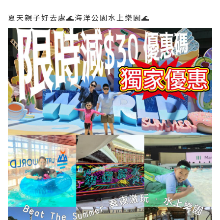
夏天親子好去處🌊海洋公園水上樂園🌊