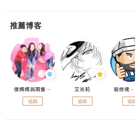
推薦博客
點滴
儍媽媽與兩隻小魔怪之家
艾米莉
追蹤
追蹤
追蹤