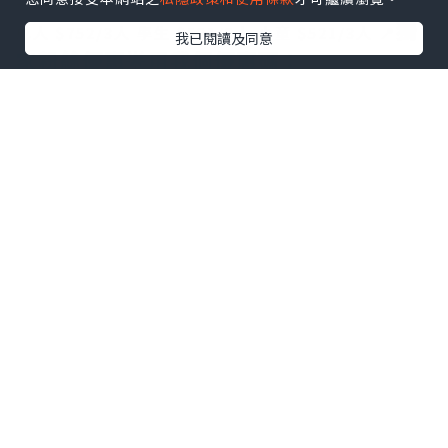
➖️➖️➖️
🌍Trip.com 香港平台做緊［3人同行優惠價］
獨
成人 $752/3人
學生 $521/3人
小童 $521/3人
📍
我已閱讀及同意
家粉絲優惠🌟用我個優惠碼：
masonmama仲可以減多$3️⃣0️⃣
！
➖️➖️➖️