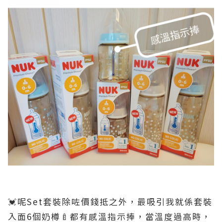
💓呢Set套裝除咗價錢抵之外，最吸引我就係套裝
入面6個奶樽🍼都有感溫指示捧，當溫度過高時，