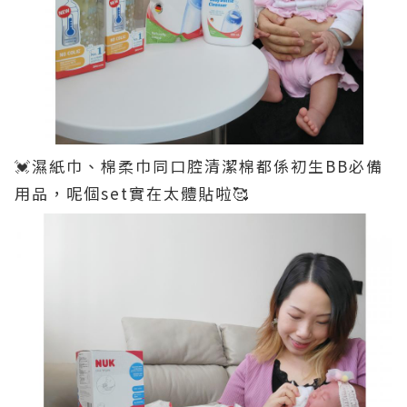
💓濕紙巾、棉柔巾同口腔清潔棉都係初生BB必備
用品，呢個set實在太體貼啦🥰