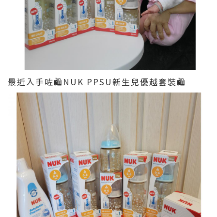
最近入手咗🛍NUK PPSU新生兒優越套裝🛍