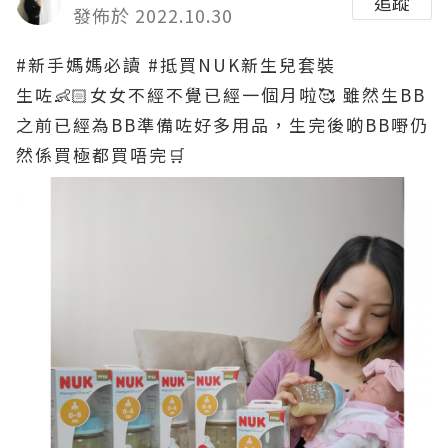
追蹤
發佈於 2022.10.30
#新手媽媽必讀
#抵買NUK新生兒套裝
生咗👶🏻女女不經不覺已經一個月啦🥰 雖然生BB
之前已經為BB準備咗好多用品，生完後啲BB嘢仍
然係買極都買唔完🛒