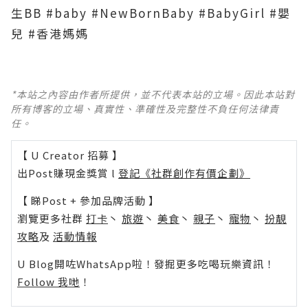
生BB #baby #NewBornBaby #BabyGirl #嬰
兒 #香港媽媽
*本站之內容由作者所提供，並不代表本站的立場。因此本站對
所有博客的立場、真實性、準確性及完整性不負任何法律責
任。
【 U Creator 招募 】
出Post賺現金獎賞 l
登記《社群創作有價企劃》
【 睇Post + 參加品牌活動 】
瀏覽更多社群
打卡
丶
旅遊
丶
美食
丶
親子
丶
寵物
丶
扮靚
攻略
及
活動情報
U Blog開咗WhatsApp啦！發掘更多吃喝玩樂資訊！
Follow 我哋
！