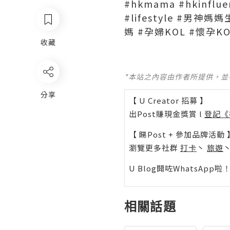
#hkmama #hkinfluen
#lifestyle #男神
媽 #孕婦KOL #懷孕KOL
收藏
*本站之內容由作者所提供，
分享
【 U Creator 招募 】
出Post賺現金獎賞 l
登記《
【 睇Post + 參加品牌活動 
瀏覽更多社群
打卡
丶
旅遊
U Blog開咗WhatsAp
相關話題