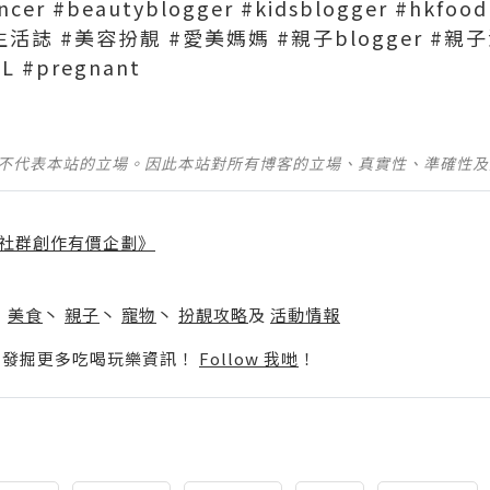
cer #beautyblogger #kidsblogger #hkfood 
媽媽生活誌 #美容扮靚 #愛美媽媽 #親子blogger #
 #pregnant
並不代表本站的立場。因此本站對所有博客的立場、真實性、準確性
社群創作有價企劃》
】
丶
美食
丶
親子
丶
寵物
丶
扮靚攻略
及
活動情報
p啦！發掘更多吃喝玩樂資訊！
Follow 我哋
！