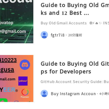
Guide to Buying Old Gm
ks and 12 Best ...
Buy Old Gmail Accounts 🌐⚡️🔥✨ 
D ✨🔥⚡️🌐 ⚡️📱💬🚀 Telegram: @getp
sername: @getpvatop ⚡️📧💌📨 Ema
fgtr7i8
20分鐘前
⚡️💜💬🎧 Discord Community: getpv
Guide to Buying Old Gi
ps for Developers
GitHub Account Security Guide: Bui
Protect Your Developer Identity Gi
d's leading platforms for softwar
Buy Instagram Accoun
4小時
ration. Millions of develo