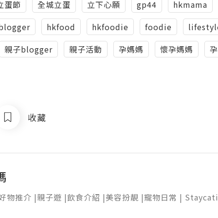
立蛋節
全城立蛋
立下心願
gp44
hkmama
blogger
hkfood
hkfoodie
foodie
lifesty
親子blogger
親子活動
孕媽媽
懷孕媽媽
孕
收藏
媽
物推介 |親子遊 |飲食介紹 |美容扮靚 |寵物日常 | Staycation