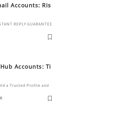
ail Accounts: Ris
INSTANT REPLY GUARANTEE
vatop ⚡️📢👤🔔 Telegram U
il: getpvatop@gmail.com
atop ⚡️🌍🔗💻 W
tHub Accounts: Ti
ld a Trusted Profile and
tHub is one of the worl
e development and collabo
前