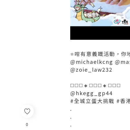
⭐️咁有意義嘅活動，你
@michaelkcng @mas
@zoie_law232
◻️◻️◻️🔸️◻️◻️◻️🔸️◻️◻️◻️
@hkegg_gp44
#全城立蛋大挑戰 #香港
.
.
.
0