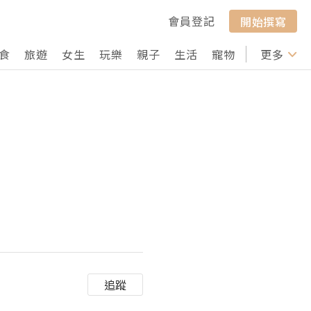
會員登記
開始撰寫
食
旅遊
女生
玩樂
親子
生活
寵物
行山
更多
打卡
追蹤