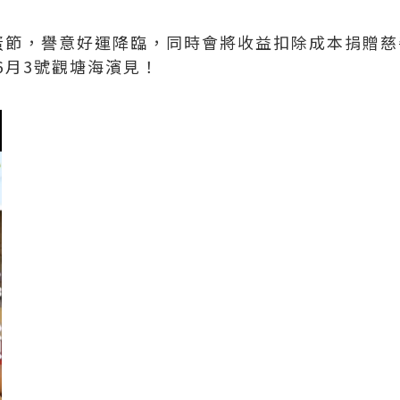
立蛋節，譽意好運降臨，同時會將收益扣除成本捐贈
仲有6月3號觀塘海濱見！