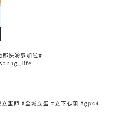
地都快啲參加啦❣️
onng_life
立蛋節 #全城立蛋 #立下心願 #gp44