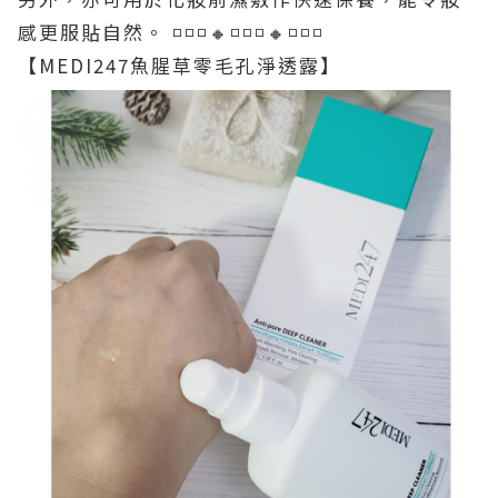
感更服貼自然。
◽◽◽🔸️◽◽◽🔸️◽◽◽
【MEDI247魚腥草零毛孔淨透露】