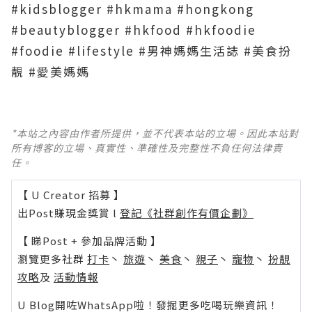
#kidsblogger #hkmama #hongkong
#beautyblogger #hkfood #hkfoodie
#foodie #lifestyle #男神媽媽生活誌 #美食扮
靚 #愛美媽媽
*本站之內容由作者所提供，並不代表本站的立場。因此本站對
所有博客的立場、真實性、準確性及完整性不負任何法律責
任。
【 U Creator 招募 】
出Post賺現金獎賞 l
登記《社群創作有價企劃》
【 睇Post + 參加品牌活動 】
瀏覽更多社群
打卡
丶
旅遊
丶
美食
丶
親子
丶
寵物
丶
扮靚
攻略
及
活動情報
U Blog開咗WhatsApp啦！發掘更多吃喝玩樂資訊！