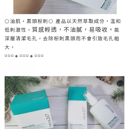
⚪油肌・黑頭粉刺⚪
產品以天然萃取成分，溫和
質感輕透，不油膩，易吸收。
低刺激性，
能
深層清潔毛孔，去除粉刺黑頭而不會引致毛孔粗
大。
◽◽◽🔸️◽◽◽🔸️◽◽◽