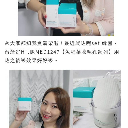
🌸大家都知我貪靚架啦！最近試咗呢set 韓國、
台灣好Hit嘅MED1247【魚腥華收毛孔系列】用
咗之後🌟效果好好🌟。