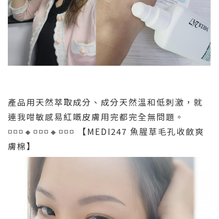
產品用天然萃取成分、成分天然溫和低刺激，就
連我咁敏感易紅嘅皮膚用完都完全無問題。
◽◽◽🔸️◽◽◽🔸️◽◽◽
【MEDI247 魚腥草毛孔收斂爽
膚棉】