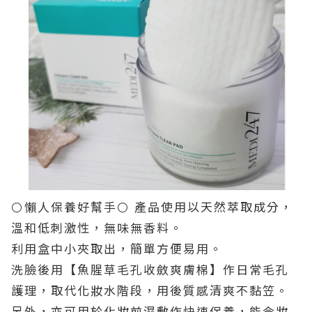
⚪懶人保養好幫手⚪
產品使用以天然萃取成分，
溫和低刺激性，無味無香料。
利用盒中小夾取出，簡單方便易用。
洗臉後用【魚腥草毛孔收斂爽膚棉】作日常毛孔
護理，取代化妝水階段，用後質感清爽不黏笠。
另外，亦可用於化妝前濕敷作快速保養，能令妝