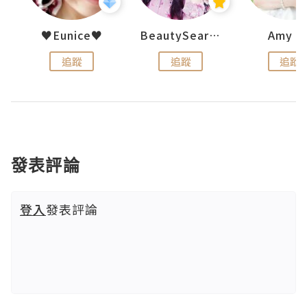
h 夏沫
♥Eunice♥
BeautySearch
Amy N
追蹤
追蹤
追蹤
發表評論
登入
發表評論