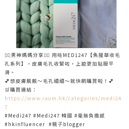
💁‍♀️男神媽媽分享💁‍♀️
用咗MED1247【魚腥華收毛
孔系列】，皮膚毛孔收緊咗，上妝更加貼服平
滑。
💕想皮膚靚靚～毛孔細細～就快啲購買啦！💕
🛒購買連結：
https://www.raum.hk/categories/medi24
7
#Medi247 #Medi247 韓國 #毫無負擔感
#hkinfluencer #親子blogger