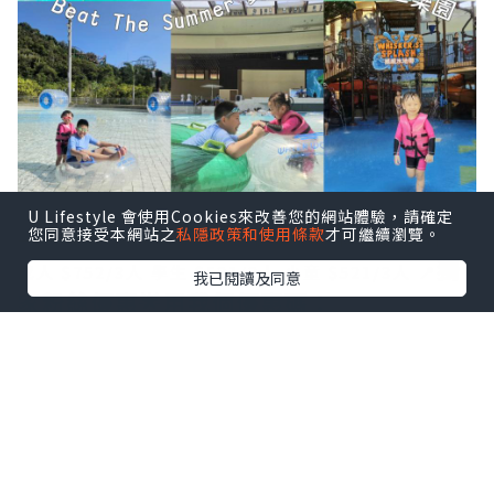
U Lifestyle 會使用Cookies來改善您的網站體驗，請確定
您同意接受本網站之
私隱政策和使用條款
才可繼續瀏覽。
➖️➖️➖️
🌍Trip.com 香港平台做緊［3人同行優惠價］
獨
成人 $752/3人
學生 $521/3人
小童 $521/3人
📍
我已閱讀及同意
家粉絲優惠🌟用我個優惠碼：
masonmama仲可以減多$3️⃣0️⃣
！
➖️➖️➖️