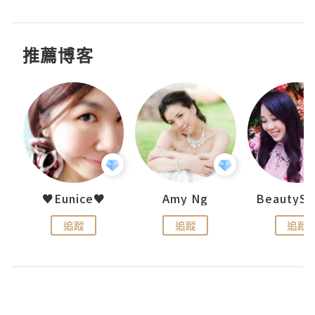
推薦博客
h 夏沫
♥Eunice♥
Amy Ng
追蹤
追蹤
追蹤