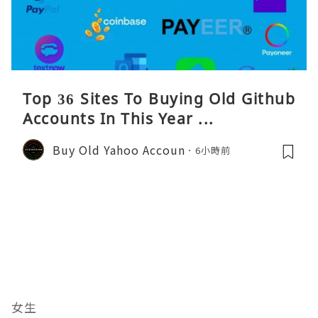
Top 36 Sites To Buying Old Github
Accounts In This Year ...
Buy Old Yahoo Accoun
6小時前
女生