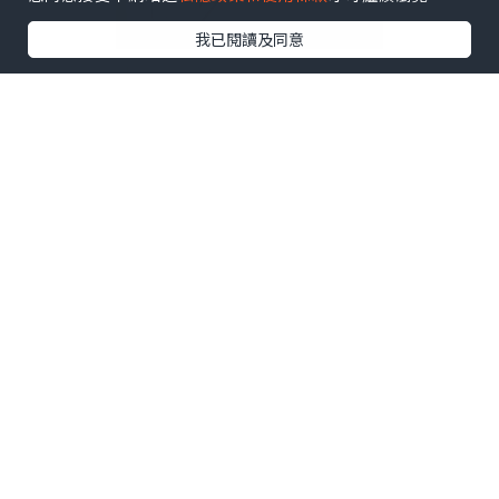
我已閱讀及同意
到達[美人蒸]後，首先店員會講解古法薰蒸前後需
要注意的事項。 譬如有皮膚病或中藥敏感、糖尿