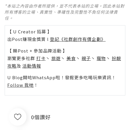
*本站之內容由作者所提供，並不代表本站的立場。因此本站對
所有博客的立場、真實性、準確性及完整性不負任何法律責
任。
【 U Creator 招募 】
出Post賺現金獎賞 l
登記《社群創作有價企劃》
【 睇Post + 參加品牌活動 】
瀏覽更多社群
打卡
丶
旅遊
丶
美食
丶
親子
丶
寵物
丶
扮靚
攻略
及
活動情報
U Blog開咗WhatsApp啦！發掘更多吃喝玩樂資訊！
Follow 我哋
！
0個讚好