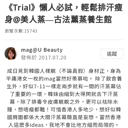
《Trial》懶人必試，輕鬆排汗瘦
身@美人蒸—古法薰蒸養生館
瀏覽次數:15743
mag@U Beauty
追蹤
發佈於 2017.07.20
成日見到韓國人樣靚（不論真假）身材正，身為
平庸港女一枚的mag當然好羡慕啦。 除了飲食養
生外，好似7-11一樣走兩步就有一間的汗蒸幕佔
了重要的一環，韓妹由細到大得閑就去下汗蒸
幕，除了排毒令皮膚靚靚之外，更可以祛除水
腫，想唔瘦都難！可惜香港人多地少，想好似韓
國周圍都係大大間汗蒸幕簡直是妄想。當然香港
人這麽多ideas，我地不會比地方細而局限的。