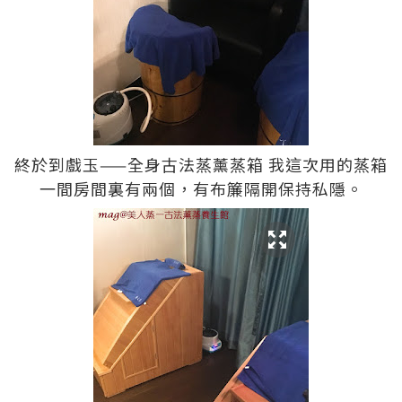
終於到戲玉——全身古法蒸薰蒸箱 我這次用的蒸箱
一間房間裏有兩個，有布簾隔開保持私隱。