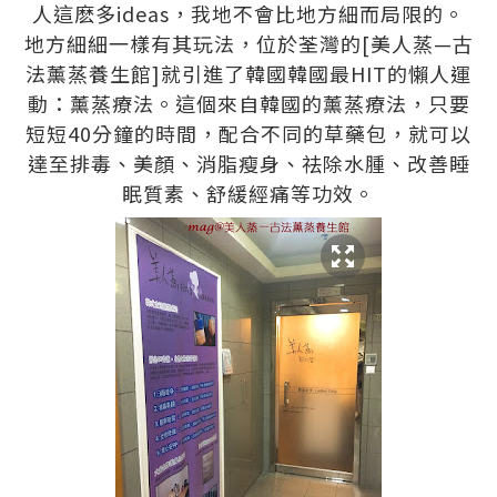
人這麽多ideas，我地不會比地方細而局限的。
地方細細一樣有其玩法，位於荃灣的[美人蒸—古
法薰蒸養生館]就引進了韓國韓國最HIT的懶人運
動：薰蒸療法。這個來自韓國的薰蒸療法，只要
短短40分鐘的時間，配合不同的草藥包，就可以
達至排毒、美顏、消脂瘦身、祛除水腫、改善睡
眠質素、舒緩經痛等功效。