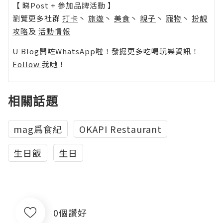
【 睇Post + 參加品牌活動 】
瀏覽更多社群
打卡
丶
旅遊
丶
美食
丶
親子
丶
寵物
丶
扮靚
攻略
及
活動情報
U Blog開咗WhatsApp啦！發掘更多吃喝玩樂資訊！
Follow 我哋
！
相關話題
mag爲食紀
OKAPI Restaurant
生日飯
生日
0個讚好