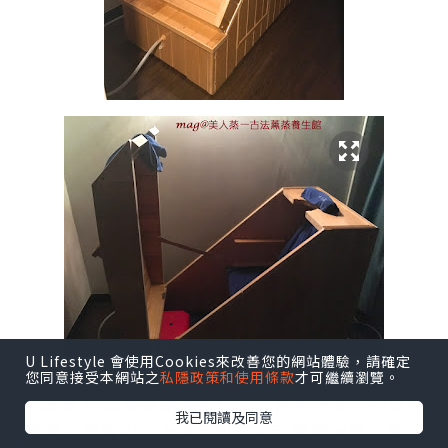
U Lifestyle 會使用Cookies來改善您的網站體驗，請確定
坐入蒸箱之後，可以將衣服拉低，令背部更好吸
您同意接受本網站之
私隱政策和使用條款
才可繼續瀏覽。
收蒸氣。 蒸箱有兩個洞口供人伸手出來，所以在
我已閱讀及同意
蒸薰的過程内，大家可以玩玩手機或休息，就不