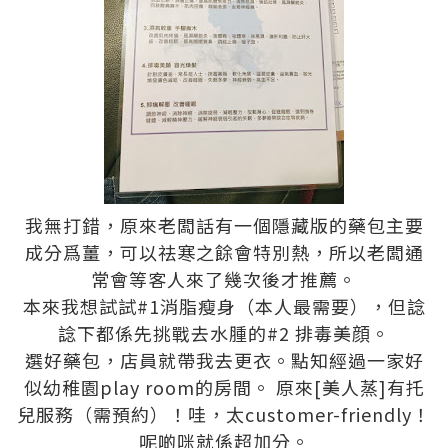
我無打錯，原來老闆話有一個隱藏版的藥包主要
成分爲薑，可以祛寒之餘會特別熱，所以老闆通
常會等客人來了幾次後才推薦。
本來我想試試#1消脂瘦身（本人最需要），但諗
諗下都係先挑戰去水腫的#2 排毒美顔。
選好藥包，店員就帶我去更衣。點知經過一家好
似幼稚園play room的房間。 原來[美人蒸]有托
兒服務（需預約）！哇，太customer-friendly！
呢啲咪就係超加分。