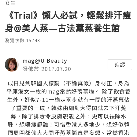
女生
《Trial》懶人必試，輕鬆排汗瘦
身@美人蒸—古法薰蒸養生館
瀏覽次數:15743
mag@U Beauty
追蹤
發佈於 2017.07.20
成日見到韓國人樣靚（不論真假）身材正，身為
平庸港女一枚的mag當然好羡慕啦。 除了飲食養
生外，好似7-11一樣走兩步就有一間的汗蒸幕佔
了重要的一環，韓妹由細到大得閑就去下汗蒸
幕，除了排毒令皮膚靚靚之外，更可以祛除水
腫，想唔瘦都難！可惜香港人多地少，想好似韓
國周圍都係大大間汗蒸幕簡直是妄想。當然香港