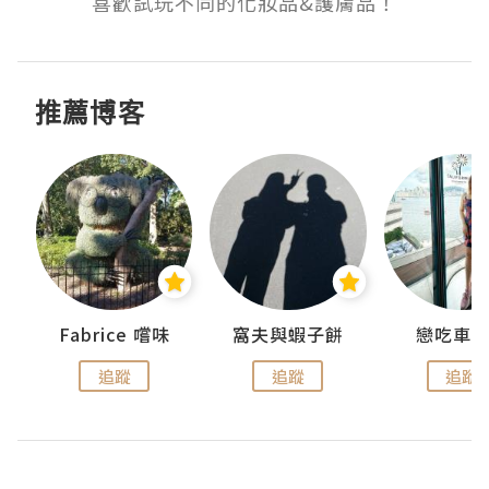
喜歡試玩不同的化妝品&護膚品！
推薦博客
Fabrice 嚐味
窩夫與蝦子餅
戀吃車
追蹤
追蹤
追蹤