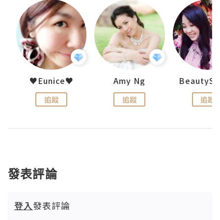
h 夏沫
♥Eunice♥
Amy Ng
追蹤
追蹤
追蹤
發表評論
登入
發表評論