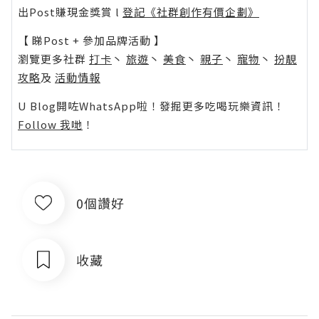
出Post賺現金獎賞 l
登記《社群創作有價企劃》
【 睇Post + 參加品牌活動 】
瀏覽更多社群
打卡
丶
旅遊
丶
美食
丶
親子
丶
寵物
丶
扮靚
攻略
及
活動情報
U Blog開咗WhatsApp啦！發掘更多吃喝玩樂資訊！
Follow 我哋
！
0個讚好
收藏