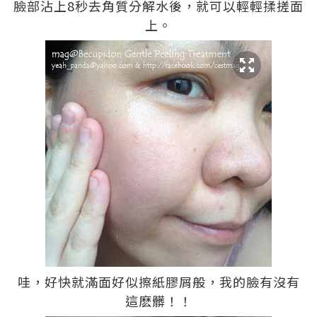
臉部沾上8秒去角質分解水後，就可以輕輕揉搓面
上。
哇，好快就滿面好似擦紙膠屑般，我的臉有沒有
這麽髒！！