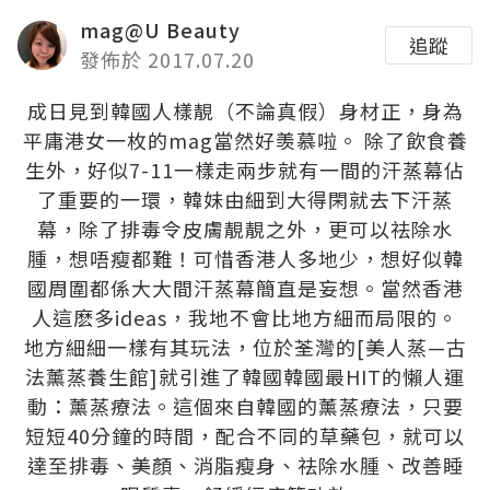
mag@U Beauty
追蹤
發佈於 2017.07.20
成日見到韓國人樣靚（不論真假）身材正，身為
平庸港女一枚的mag當然好羡慕啦。 除了飲食養
生外，好似7-11一樣走兩步就有一間的汗蒸幕佔
了重要的一環，韓妹由細到大得閑就去下汗蒸
幕，除了排毒令皮膚靚靚之外，更可以祛除水
腫，想唔瘦都難！可惜香港人多地少，想好似韓
國周圍都係大大間汗蒸幕簡直是妄想。當然香港
人這麽多ideas，我地不會比地方細而局限的。
地方細細一樣有其玩法，位於荃灣的[美人蒸—古
法薰蒸養生館]就引進了韓國韓國最HIT的懶人運
動：薰蒸療法。這個來自韓國的薰蒸療法，只要
短短40分鐘的時間，配合不同的草藥包，就可以
達至排毒、美顏、消脂瘦身、祛除水腫、改善睡