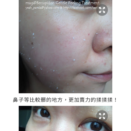
鼻子等比較髒的地方，更加賣力的揉揉揉！