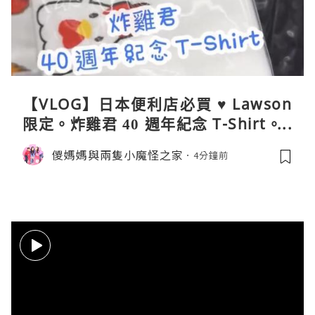
【VLOG】日本便利店必買 ♥ Lawson
限定。炸雞君 40 週年紀念 T-Shirt。C
oleman 聯乘晴雨兩用自動開合折疊
儍媽媽與兩隻小魔怪之家
4分鐘前
傘。與 Calbee / 湖池屋共同開發製作
薯片