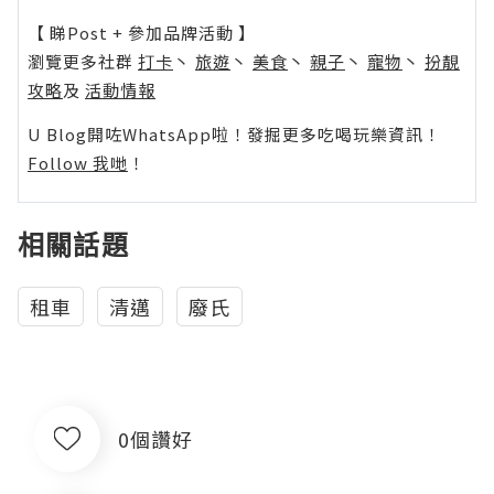
【 睇Post + 參加品牌活動 】
瀏覽更多社群
打卡
丶
旅遊
丶
美食
丶
親子
丶
寵物
丶
扮靚
攻略
及
活動情報
U Blog開咗WhatsApp啦！發掘更多吃喝玩樂資訊！
Follow 我哋
！
相關話題
租車
清邁
廢氏
0個讚好