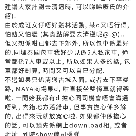
建議大家計劃去清邁時, 可以睇睇廢氏的介
紹).
由於成班女仔唔好叢林活動, 某d又唔行得,
怕攰又怕曬 (其實點解要去清邁呢@.@)..
但又想係咁已都去下郊外, 所以包車係最好
的.同埋泰國包車我好少見係5人私家車, 通
常都係7人車或以上, 所以如果人多的話, 包
車都好劃算, 時間又可以自已分配.
不過如果只係清邁古城入面, 或者去下寧曼
路, MAYA商場果d, 咁直接坐雙條車就得架
啦. 一開始我都有d 擔心同司機會唔會溝通
唔到, 去錯地方落錯車, 但事實擔心係多餘
的, 出得來玩就放寬心啦. 如果都仲係擔心
的話, 可以預先係網上download相, 或者
地址, 到時show俾司機睇.