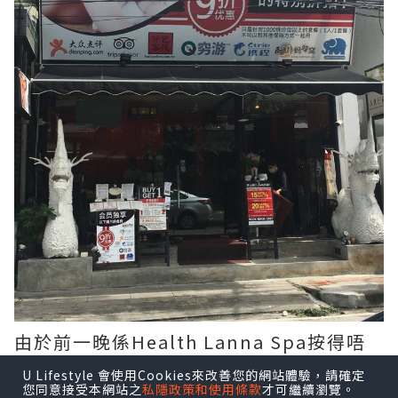
由於前一晚係Health Lanna Spa按得唔
好, 所以第二晚諗住來Ziam Spa再按過,
U Lifestyle 會使用Cookies來改善您的網站體驗，請確定
您同意接受本網站之
私隱政策和使用條款
才可繼續瀏覽。
點知full晒, 所以雖然第二日傍晚就要離開