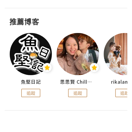
推薦博客
urnal
魚堅日記
思思賢 ChillMyBabe
rikala
追蹤
追蹤
追蹤