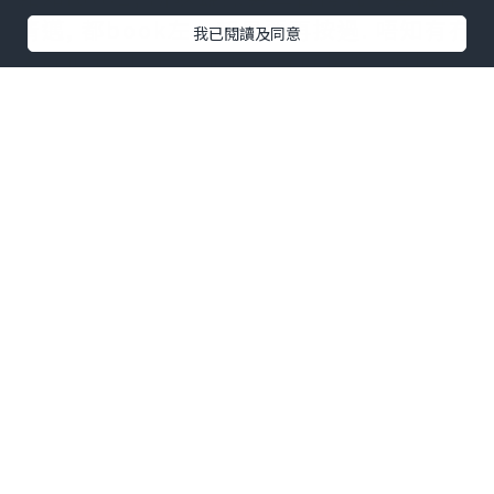
清邁, 都book左一朝早要再按過. 唔知有冇
我已閱讀及同意
人好似我咁, 其實並唔係好好按摩, 但按左
個唔好的, 就梗係要按番個好的補番數. 就
好似行街其實係一件好攰的事, 所以每次行
街都一定要有收穫, 唔係就覺得蝕左.
點擊圖片放大
入到間舖頭度, 又俾杯水你飲, 跟住填form
(都係邊度攰d, 邊度要加強果d), 浸住腳咁
揀精油(我做的係身體磨砂+精油按摩). 入
到房, 竟然有個浸缸, 入面仲有玫瑰花瓣, 不