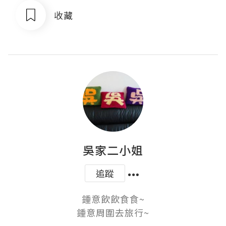
收藏
吳家二小姐
追蹤
鍾意飲飲食食~

鍾意周圍去旅行~