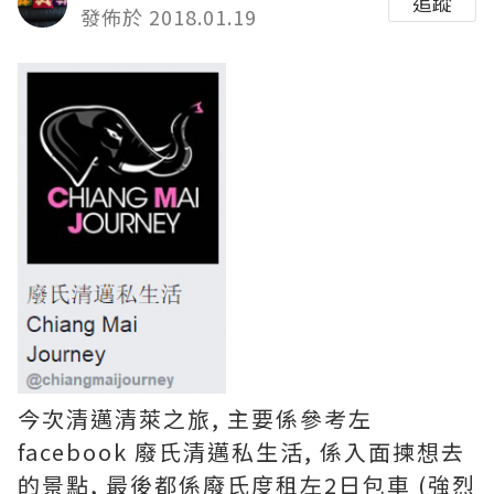
追蹤
發佈於 2018.01.19
今次清邁清萊之旅, 主要係參考左
facebook 廢氏清邁私生活, 係入面揀想去
的景點, 最後都係廢氏度租左2日包車 (強烈