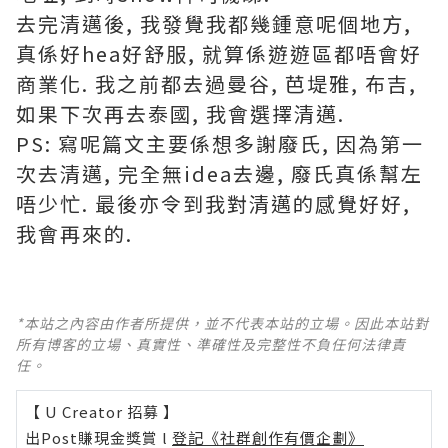
去完清邁後, 我發覺我都幾鍾意呢個地方,
真係好hea好舒服, 就算係遊遊區都唔會好
商業化. 我之前都去過曼谷, 芭堤雅, 布吉,
如果下次再去泰國, 我會選擇清邁.
PS: 寫呢篇文主要係想多謝廢氏, 因為第一
次去清邁, 完全無idea去邊, 廢氏真係幫左
唔少忙. 最後亦令到我對清邁的感覺好好,
我會再來的.
*本站之內容由作者所提供，並不代表本站的立場。因此本站對
所有博客的立場、真實性、準確性及完整性不負任何法律責
任。
【 U Creator 招募 】
出Post賺現金獎賞 l
登記《社群創作有價企劃》