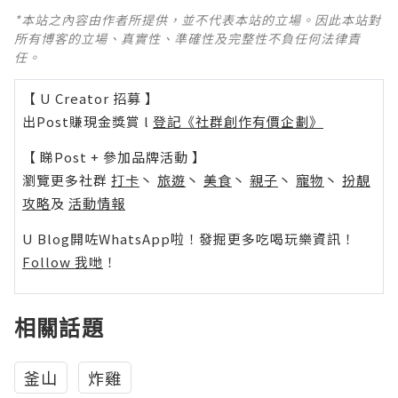
*本站之內容由作者所提供，並不代表本站的立場。因此本站對
所有博客的立場、真實性、準確性及完整性不負任何法律責
任。
【 U Creator 招募 】
出Post賺現金獎賞 l
登記《社群創作有價企劃》
【 睇Post + 參加品牌活動 】
瀏覽更多社群
打卡
丶
旅遊
丶
美食
丶
親子
丶
寵物
丶
扮靚
攻略
及
活動情報
U Blog開咗WhatsApp啦！發掘更多吃喝玩樂資訊！
Follow 我哋
！
相關話題
釜山
炸雞