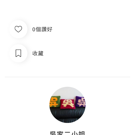
0個讚好
收藏
吳家二小姐