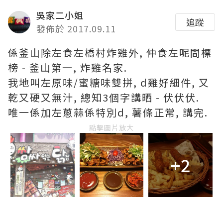
吳家二小姐
追蹤
發佈於 2017.09.11
係釜山除左食左橋村炸雞外, 仲食左呢間標
榜 - 釜山第一, 炸雞名家.
我地叫左原味/蜜糖味雙拼, d雞好細件, 又
乾又硬又無汁, 總知3個字講晒 - 伏伏伏.
唯一係加左蔥蒜係特別d, 薯條正常, 講完.
點擊圖片放大
+2