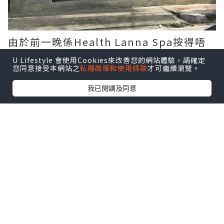
由於前一晚係Health Lanna Spa按得唔
好, 所以第二晚諗住來Ziam Spa再按過,
U Lifestyle 會使用Cookies來改善您的網站體驗，請確定
您同意接受本網站之
私隱政策和使用條款
才可繼續瀏覽。
點知full晒, 所以雖然第二日傍晚就要離開
清邁, 都book左一朝早要再按過. 唔知有冇
我已閱讀及同意
人好似我咁, 其實並唔係好好按摩, 但按左
個唔好的, 就梗係要按番個好的補番數. 就
好似行街其實係一件好攰的事, 所以每次行
街都一定要有收穫, 唔係就覺得蝕左.
點擊圖片放大