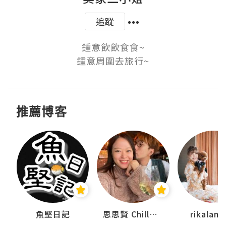
追蹤
鍾意飲飲食食~

鍾意周圍去旅行~
推薦博客
urnal
魚堅日記
思思賢 ChillMyBabe
rikala