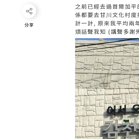
之前已經去過首爾加平的小
係都要去甘川文化村度
計一計, 原來我平均兩
分享
分享
煩話聲我知 (講聲多謝先)