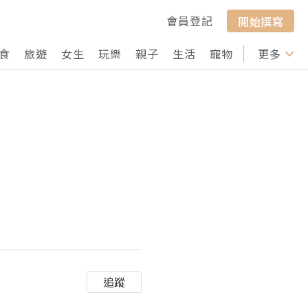
會員登記
開始撰寫
食
旅遊
女生
玩樂
親子
生活
寵物
行山
更多
打卡
追蹤