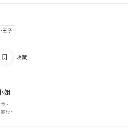
小王子
收藏
小姐
~

旅行~