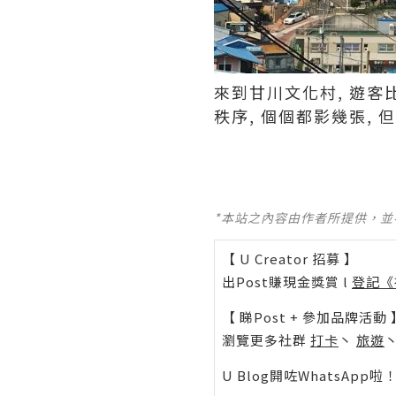
來到甘川文化村, 遊客
秩序, 個個都影幾張, 
*本站之內容由作者所提供，
【 U Creator 招募 】
出Post賺現金獎賞 l
登記《
【 睇Post + 參加品牌活動 
瀏覽更多社群
打卡
丶
旅遊
U Blog開咗WhatsAp