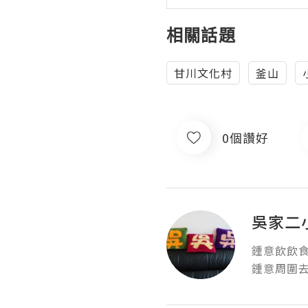
相關話題
甘川文化村
釜山
0個讚好
吳家二
鍾意飲飲食食
鍾意周圍去