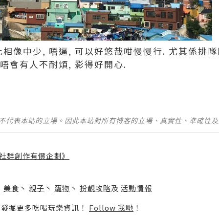
比相像中少, 唔逼, 可以好悠哉咁慢慢行. 尤其係排
但唔會有人不耐煩, 影得好開心.
並不代表本站的立場。因此本站對所有博客的立場、真實性、準確性
社群創作有價企劃》
】
丶
美食
丶
親子
丶
寵物
丶
扮靚攻略
及
活動情報
p啦！發掘更多吃喝玩樂資訊！
Follow 我哋
！