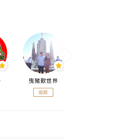
nius
曳豬歎世界
Koalascities (^O^)! @ UTravel
追蹤
追蹤