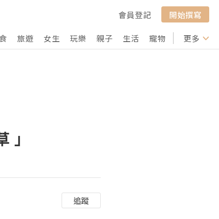
會員登記
開始撰寫
食
旅遊
女生
玩樂
親子
生活
寵物
行山
更多
打卡
草 」
追蹤