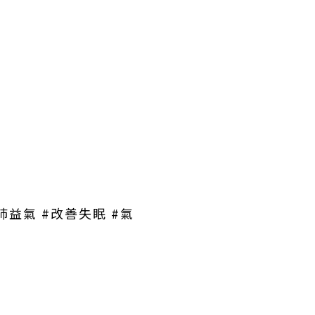
肺益氣 #改善失眠 #氣