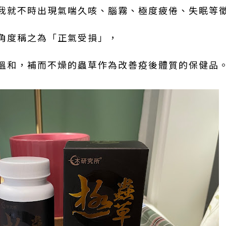
我就不時出現氣喘久咳、腦霧、極度疲倦、失眠等
角度稱之為「正氣受損」，
溫和，補而不燥的蟲草作為改善疫後體質的保健品