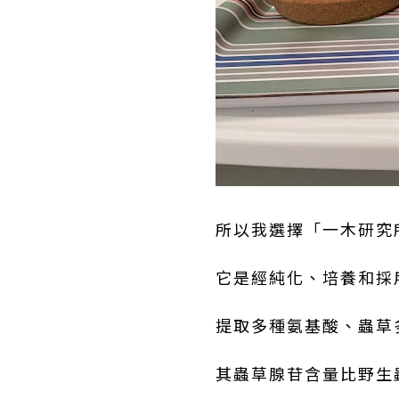
所以我選擇「一木研究所
它是經純化、培養和採
提取多種氨基酸、蟲草
其蟲草腺苷含量比野生