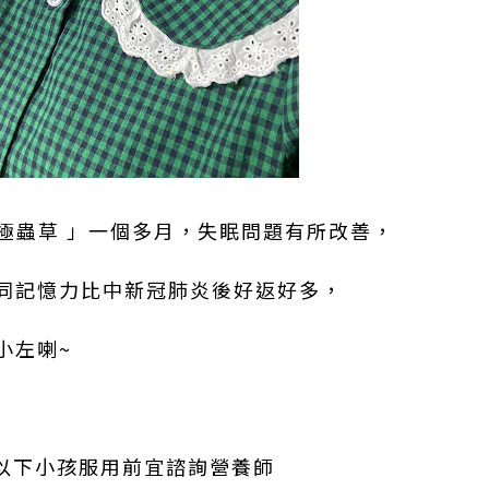
 極蟲草 」一個多月，失眠問題有所改善，
同記憶力比中新冠肺炎後好返好多，
小左喇~
歲以下小孩服用前宜諮詢營養師