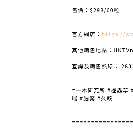
售價：$298/60粒
官方網店：
https://
其他銷售地點：HKTVm
查詢及銷售熱線： 2832 9
#一木研究所 #極蟲草 
喘 #腦霧 #久咳
===============