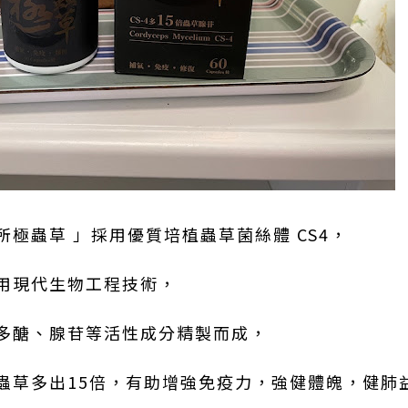
極蟲草 」採用優質培植蟲草菌絲體 CS4，
用現代生物工程技術，
多醣、腺苷等活性成分精製而成，
蟲草多出15倍，有助增強免疫力，強健體魄，健肺