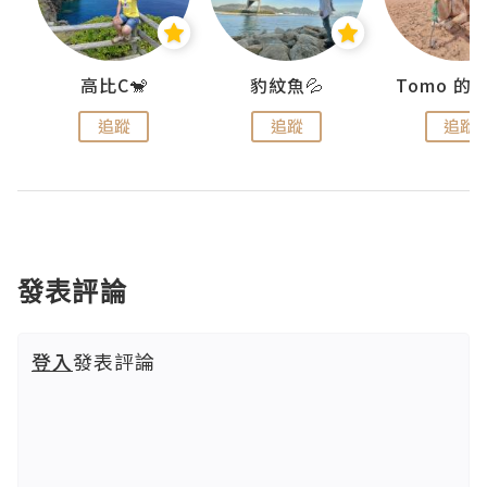
)
高比C🐒
豹紋魚💦
追蹤
追蹤
追蹤
發表評論
登入
發表評論