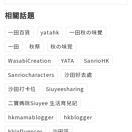
相關話題
一田百貨
yatahk
一田秋の味覺
一田
秋祭
秋の味覚
WasabiCreation
YATA
SanrioHK
Sanriocharacters
沙田好去處
沙田打卡位
Siuyeesharing
二寶媽咪Siuyee 生活育兒記
hkmamablogger
hkblogger
hkinfluencer
沙田區