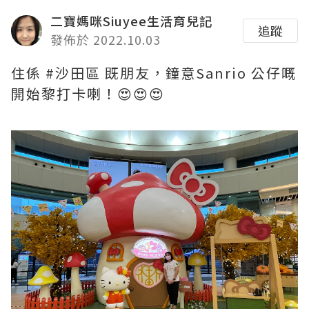
二寶媽咪Siuyee生活育兒記
追蹤
發佈於 2022.10.03
住係 #沙田區 既朋友，鐘意Sanrio 公仔嘅
開始黎打卡喇！😍😍😍