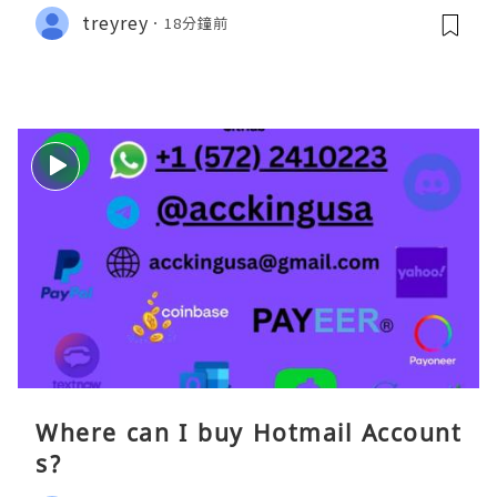
treyrey
18分鐘前
Where can I buy Hotmail Account
s?