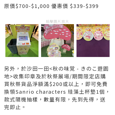
原價$700-$1,000 優惠價 $339-$399
點擊圖片放大
另外，於沙田一田<秋の味覚 - きのこ遊園
地>收集印章及於秋祭展場/期間限定店購
買秋祭貨品淨額滿$200或以上，即可免費
換領Sanrio characters 珪藻土杯墊1個，
款式隨機抽樣，數量有限，先到先得，送
完即止。