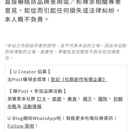
直接聯絡該品牌查詢或∕和尋求相關專業
意見，如從而引起任何損失或法律糾紛，
本人概不負責。
*本站之內容由作者所提供，並不代表本站的立場。因此本站對
所有博客的立場、真實性、準確性及完整性不負任何法律責
任。
【 U Creator 招募 】
出Post賺現金獎賞 l
登記《社群創作有價企劃》
【 睇Post + 參加品牌活動 】
瀏覽更多社群
打卡
丶
旅遊
丶
美食
丶
親子
丶
寵物
丶
扮靚
攻略
及
活動情報
U Blog開咗WhatsApp啦！發掘更多吃喝玩樂資訊！
Follow 我哋
！