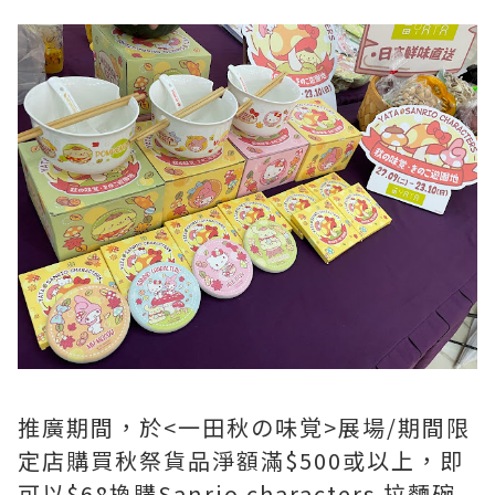
推廣期間，於<一田秋の味覚>展場/期間限
定店購買秋祭貨品淨額滿$500或以上，即
可以$68換購Sanrio characters 拉麵碗