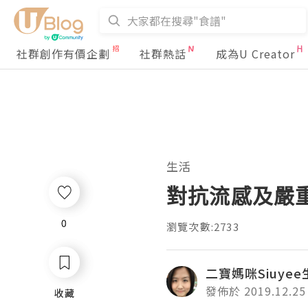
社群創作有價企劃
社群熱話
成為U Creator
生活
對抗流感及嚴
0
0
瀏覽次數:2733
二寶媽咪Siuye
發佈於 2019.12.25
收藏
收藏