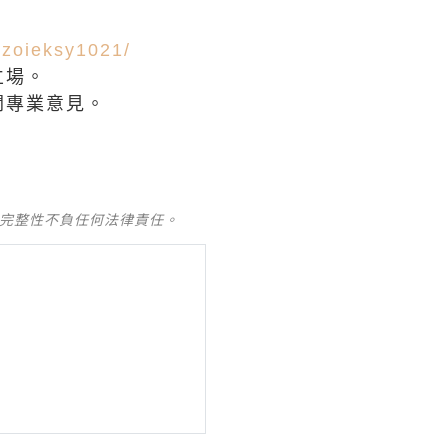
/zoieksy1021/
立場。
關專業意見。
及完整性不負任何法律責任。