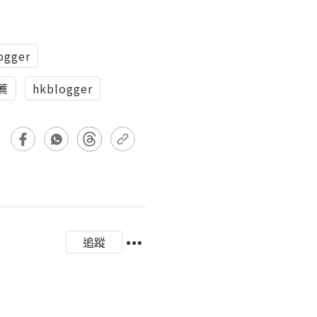
gger
薦
hkblogger
追蹤