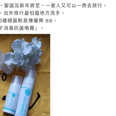
月大，聖誕及新年將至，一家人又可以一齊去旅行，
，出外旅行最怕揾地方洗手，
的確細菌較易傳播俾 BB，
子消毒抗菌噴霧」。