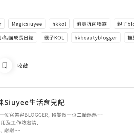
r
Magicsiuyee
hkkol
消毒抗菌噴霧
親子blo
e小熊貓成長日誌
親子KOL
hkbeautyblogger
推
收藏
Siuyee生活育兒記
 由一位寫美容BLOGGER, 轉變做一位二胎媽媽~~

用及工作坊邀請,

謝謝~~
