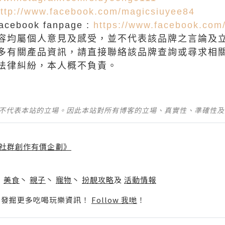
ttp://www.facebook.com/magicsiuyee84
ebook fanpage :
https://www.facebook.com
容均屬個人意見及感受，並不代表該品牌之言論及
多有關產品資訊，請直接聯絡該品牌查詢或尋求相
法律糾紛，本人概不負責。
並不代表本站的立場。因此本站對所有博客的立場、真實性、準確性
社群創作有價企劃》
】
丶
美食
丶
親子
丶
寵物
丶
扮靚攻略
及
活動情報
p啦！發掘更多吃喝玩樂資訊！
Follow 我哋
！