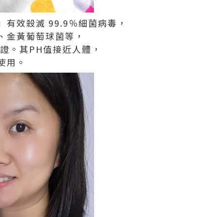
有效殺滅 99.9％細菌病毒，
、金黃葡萄球菌等，
驗證。其PH值接近人體，
使用。