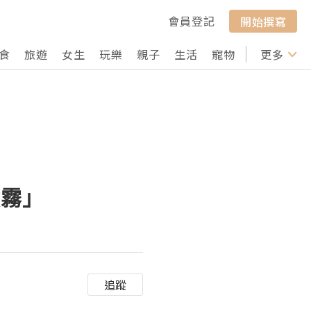
會員登記
開始撰寫
食
旅遊
女生
玩樂
親子
生活
寵物
行山
更多
打卡
噴霧」
追蹤