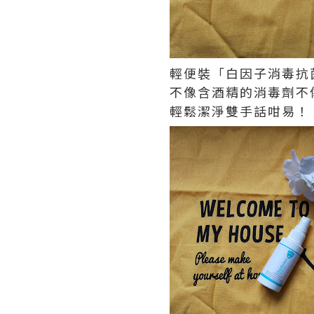
輕便裝「白因子消毒抗
不像含酒精的消毒劑不
輕鬆潔淨雙手話咁易！