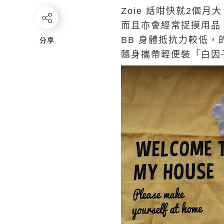
Zoie 話咁快就2個
而且亦會經常捉摸用品
分享
分享
BB 身體抵抗力較低，
隨身攜帶輕便裝「白因