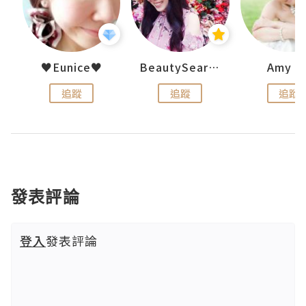
h 夏沫
♥Eunice♥
BeautySearch
Amy N
追蹤
追蹤
追蹤
發表評論
登入
發表評論