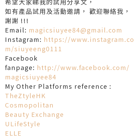
希望大家睇我的試用分享文，
如有產品試用及活動邀請， 歡迎聯絡我，
謝謝 !!!
Email:
magicsiuyee84@gmail.com
Instagram:
https://www.instagram.co
m/siuyeeng0111
Facebook
fanpage:
http://www.facebook.com/
magicsiuyee84
My Other Platforms reference :
TheZtyleHK
Cosmopolitan
Beauty Exchange
ULifeStyle
ELLE