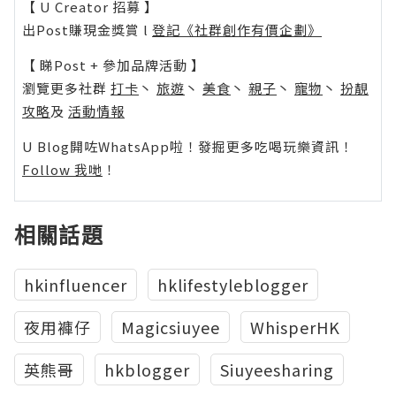
【 U Creator 招募 】
出Post賺現金獎賞 l
登記《社群創作有價企劃》
【 睇Post + 參加品牌活動 】
瀏覽更多社群
打卡
丶
旅遊
丶
美食
丶
親子
丶
寵物
丶
扮靚
攻略
及
活動情報
U Blog開咗WhatsApp啦！發掘更多吃喝玩樂資訊！
Follow 我哋
！
相關話題
hkinfluencer
hklifestyleblogger
夜用褲仔
Magicsiuyee
WhisperHK
英熊哥
hkblogger
Siuyeesharing