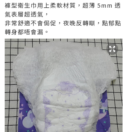
褲型衛生巾用上柔軟材質，超薄 5mm 透
氣表層超透氣，
非常舒適不會侷促，夜晚反轉瞓，點郁點
轉身都唔會漏。