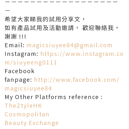
－－－－－－－－－－－－－－－－－－
－
希望大家睇我的試用分享文，
如有產品試用及活動邀請， 歡迎聯絡我，
謝謝 !!!
Email:
magicsiuyee84@gmail.com
Instagram:
https://www.instagram.co
m/siuyeeng0111
Facebook
fanpage:
http://www.facebook.com/
magicsiuyee84
My Other Platforms reference :
TheZtyleHK
Cosmopolitan
Beauty Exchange