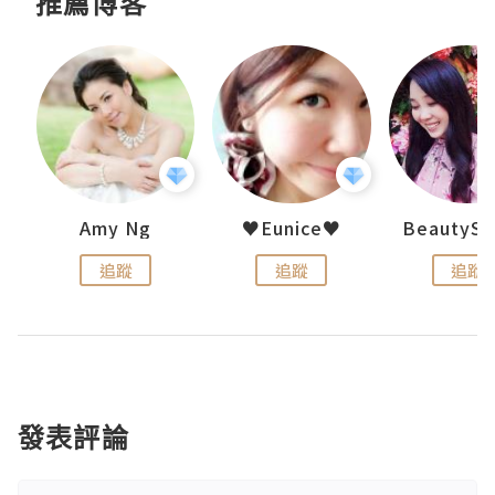
推薦博客
h 夏沫
Amy Ng
♥Eunice♥
追蹤
追蹤
追蹤
發表評論