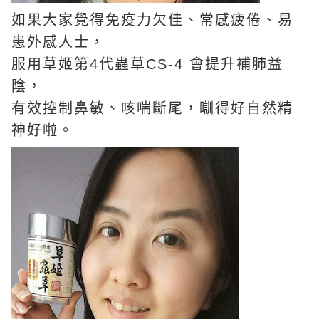
如果大家覺得免疫力欠佳、常感疲倦、易
患外感人士，
服用草姬第4代蟲草CS-4 會提升補肺益
陰，
有效控制鼻敏、咳喘斷尾，瞓得好自然精
神好啦。