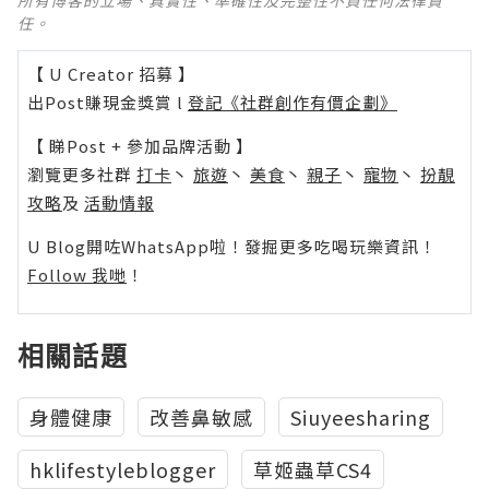
所有博客的立場、真實性、準確性及完整性不負任何法律責
任。
【 U Creator 招募 】
出Post賺現金獎賞 l
登記《社群創作有價企劃》
【 睇Post + 參加品牌活動 】
瀏覽更多社群
打卡
丶
旅遊
丶
美食
丶
親子
丶
寵物
丶
扮靚
攻略
及
活動情報
U Blog開咗WhatsApp啦！發掘更多吃喝玩樂資訊！
Follow 我哋
！
相關話題
身體健康
改善鼻敏感
Siuyeesharing
hklifestyleblogger
草姬蟲草CS4