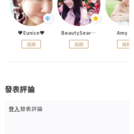
h 夏沫
♥Eunice♥
BeautySearch
Amy N
追蹤
追蹤
追蹤
發表評論
登入
發表評論