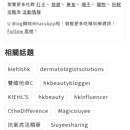
瀏覽更多社群
打卡
丶
旅遊
丶
美食
丶
親子
丶
寵物
丶
扮靚
攻略
及
活動情報
U Blog開咗WhatsApp啦！發掘更多吃喝玩樂資訊！
Follow 我哋
！
相關話題
kiehlshk
dermatologistsolutions
雙維他命C
hkbeautyblogger
KIEHL'S
hkbeauty
hkinfluencer
CtheDifference
Magicsiuyee
抗氧亮活精華
Siuyeesharing