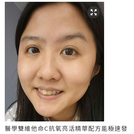
醫學雙維他命C抗氧亮活精華配方能極速發