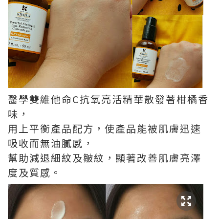
醫學雙維他命C抗氧亮活精華散發著柑橘香
味，
用上平衡產品配方，使產品能被肌膚迅速
吸收而無油膩感，
幫助減退細紋及皺紋，顯著改善肌膚亮澤
度及質感。