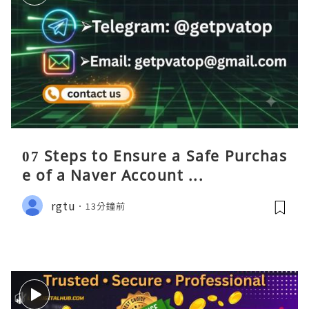
07 Steps to Ensure a Safe Purchas
e of a Naver Account ...
rgtu
13分鐘前