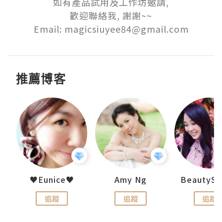
如有產品試用及工作坊邀請,

歡迎聯絡我, 謝謝~~

Email: magicsiuyee84@gmail.com
推薦博客
h 夏沫
♥Eunice♥
Amy Ng
追蹤
追蹤
追蹤