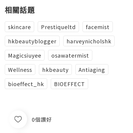
相關話題
skincare
Prestiqueltd
facemist
hkbeautyblogger
harveynicholshk
Magicsiuyee
osawatermist
Wellness
hkbeauty
Antiaging
bioeffect_hk
BIOEFFECT
0個讚好