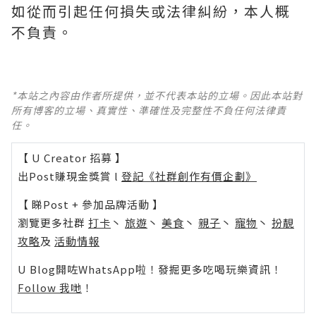
如從而引起任何損失或法律糾紛，本人概
不負責。
*本站之內容由作者所提供，並不代表本站的立場。因此本站對
所有博客的立場、真實性、準確性及完整性不負任何法律責
任。
【 U Creator 招募 】
出Post賺現金獎賞 l
登記《社群創作有價企劃》
【 睇Post + 參加品牌活動 】
瀏覽更多社群
打卡
丶
旅遊
丶
美食
丶
親子
丶
寵物
丶
扮靚
攻略
及
活動情報
U Blog開咗WhatsApp啦！發掘更多吃喝玩樂資訊！
Follow 我哋
！