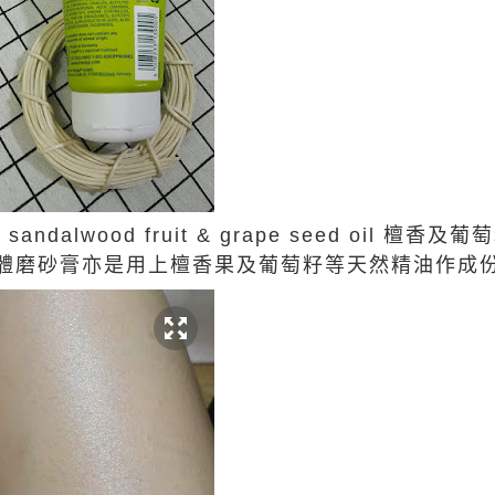
on sandalwood fruit & grape seed oil 檀
體磨砂膏亦是用上檀香果及葡萄籽等天然精油作成