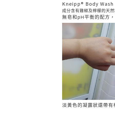
Kneipp® Body Wa
成分含有雞椒及檸檬的天然
無皂和pH平衡的配方
淡黃色的凝露狀還帶有檸