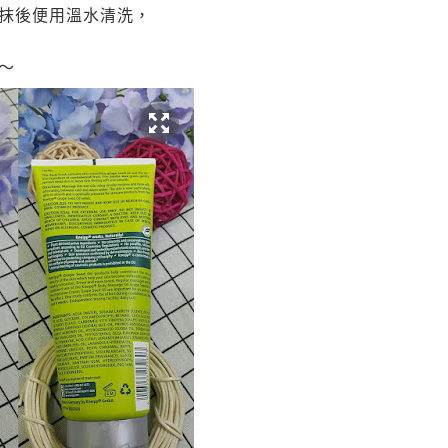
抹後便用溫水清洗，
～