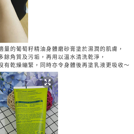
適量的葡萄籽精油身體磨砂膏塗於濕潤的肌膚，
多餘角質及污垢，再用以溫水清洗乾淨，
沒有乾燥繃緊，同時亦令身體後再塗乳液更吸收～