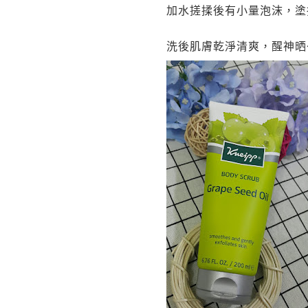
加水搓揉後有小量泡沫，塗
洗後肌膚乾淨清爽，醒神晒