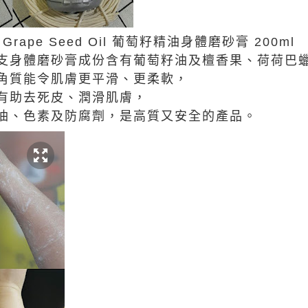
ub Grape Seed Oil 葡萄籽精油身體磨砂膏 200ml
支身體磨砂膏成份含有葡萄籽油及檀香果、荷荷巴
角質能令肌膚更平滑、更柔軟，
有助去死皮、潤滑肌膚，
油、色素及防腐劑，是高質又安全的產品。