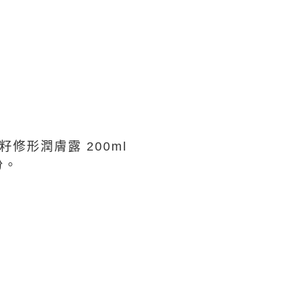
香及葡萄籽修形潤膚露 200ml
份。