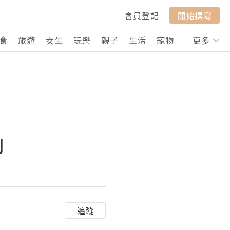
會員登記
開始撰寫
食
旅遊
女生
玩樂
親子
生活
寵物
行山
更多
打卡
列
追蹤