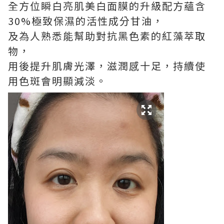
全方位瞬白亮肌美白面膜的升級配方蘊含
30%極致保濕的活性成分甘油，
及為人熟悉能幫助對抗黑色素的紅藻萃取
物，
用後提升肌膚光澤，滋潤感十足，持續使
用色斑會明顯減淡。