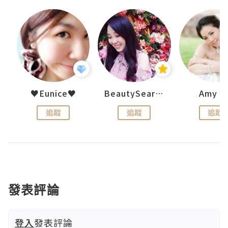
h 夏沫
♥Eunice♥
BeautySearch
Amy N
追蹤
追蹤
追蹤
發表評論
登入
發表評論