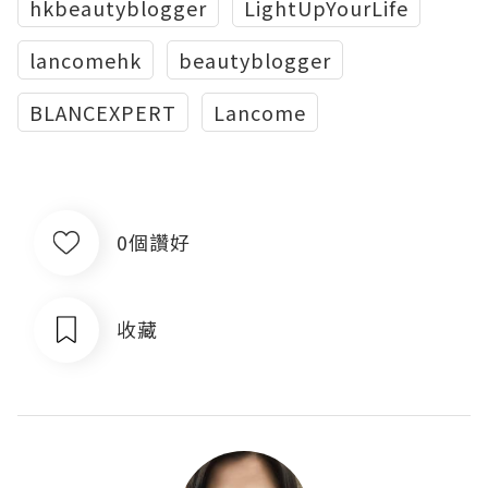
hkbeautyblogger
LightUpYourLife
lancomehk
beautyblogger
BLANCEXPERT
Lancome
0個讚好
收藏