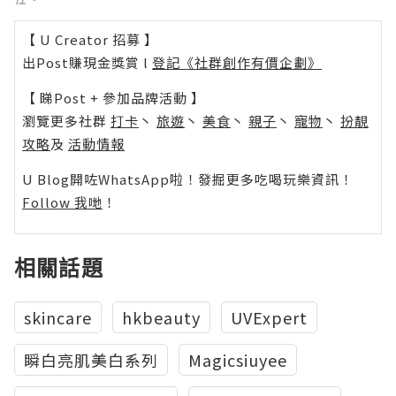
【 U Creator 招募 】
出Post賺現金獎賞 l
登記《社群創作有價企劃》
【 睇Post + 參加品牌活動 】
瀏覽更多社群
打卡
丶
旅遊
丶
美食
丶
親子
丶
寵物
丶
扮靚
攻略
及
活動情報
U Blog開咗WhatsApp啦！發掘更多吃喝玩樂資訊！
Follow 我哋
！
相關話題
skincare
hkbeauty
UVExpert
瞬白亮肌美白系列
Magicsiuyee