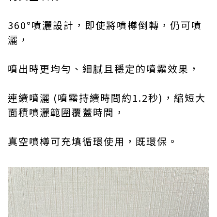
360°噴灑設計，即使將噴樽倒轉，仍可噴
灑，
噴出時更均勻、細膩且穩定的噴霧效果，
連續噴灑 (噴霧持續時間約1.2秒)，縮短大
面積噴灑範圍覆蓋時間，
真空噴樽可充填循環使用，既環保。