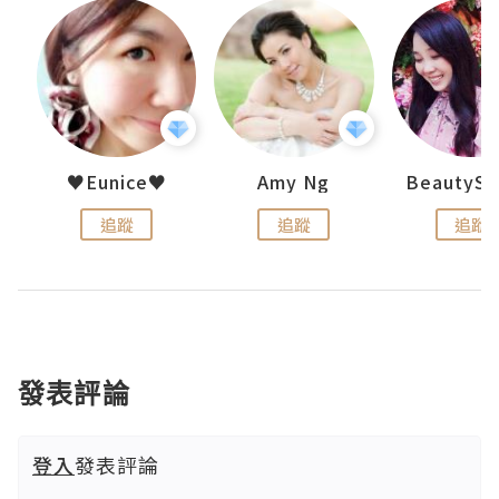
h 夏沫
♥Eunice♥
Amy Ng
追蹤
追蹤
追蹤
發表評論
登入
發表評論