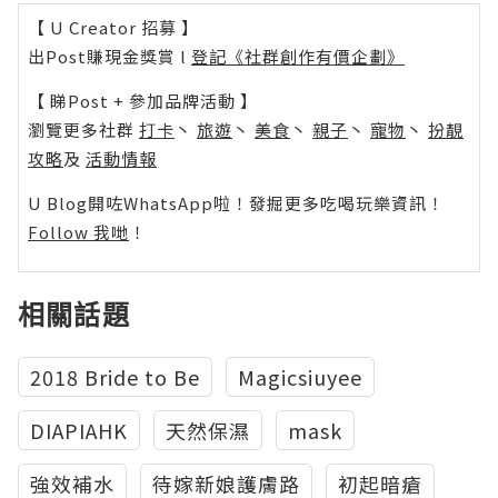
【 U Creator 招募 】
出Post賺現金獎賞 l
登記《社群創作有價企劃》
【 睇Post + 參加品牌活動 】
瀏覽更多社群
打卡
丶
旅遊
丶
美食
丶
親子
丶
寵物
丶
扮靚
攻略
及
活動情報
U Blog開咗WhatsApp啦！發掘更多吃喝玩樂資訊！
Follow 我哋
！
相關話題
2018 Bride to Be
Magicsiuyee
DIAPIAHK
天然保濕
mask
強效補水
待嫁新娘護膚路
初起暗瘡