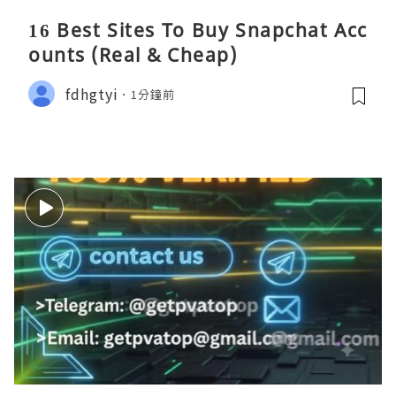
16 Best Sites To Buy Snapchat Acc
ounts (Real & Cheap)
fdhgtyi
1分鐘前