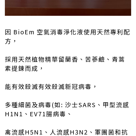
因 BioEm 空氣消毒淨化液使用天然專利配
方，
採用天然植物精華留蘭香、苦蔘鹼、青蒿
素提鍊而成，
能有效殺滅有效殺滅新冠病毒，
多種細菌及病毒(如: 沙士SARS、甲型流感
H1N1、EV71腸病毒、
禽流感H5N1、人流感H3N2、軍團菌和抗