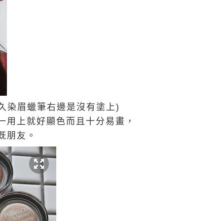
 持久染眉蠟筆右邊是沒有塗上)
一用上就好顯色而且十分易畫，
既朋友。