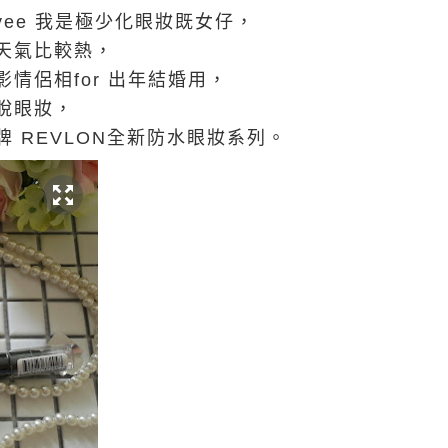
yee 我是極少化眼妝既女仔，
天氣比較熱，
情侶相for 出年結婚用，
脫眼妝，
 REVLON全新防水眼妝系列。