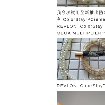
我今次試用全新推出防
有 ColorStay™Crè
REVLON ColorSta
MEGA MULTIPLIE
REVLON ColorSta