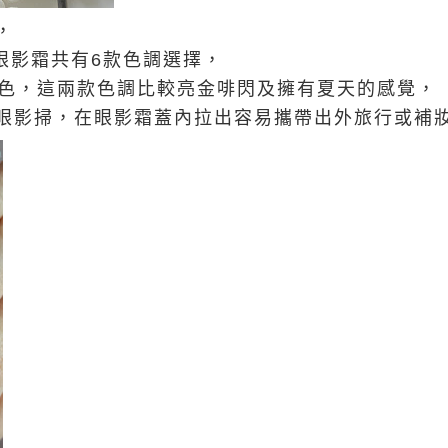
，
亮麗眼影霜共有6款色調選擇，
710色，這兩款色調比較亮金啡閃及擁有夏天的感覺，
眼影掃，在眼影霜蓋內拉出容易攜帶出外旅行或補