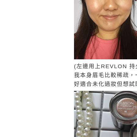
(左邊用上REVLON
我本身眉毛比較稀疏，
好適合未化過妝但想試