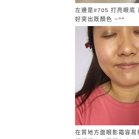
左邊是#705 打亮眼底
好突出既顏色 ~^^
在質地方面眼影霜容易