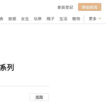
會員登記
開始撰寫
食
旅遊
女生
玩樂
親子
生活
寵物
行山
更多
打卡
妝系列
追蹤