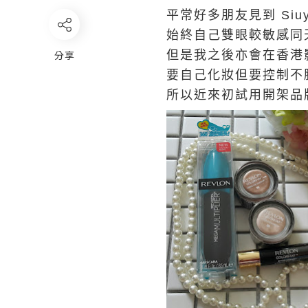
平常好多朋友見到 Siu
始終自己雙眼較敏感同
分享
但是我之後亦會在香港影
要自己化妝但要控制不
所以近來初試用開架品牌