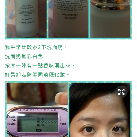
我平常比較泵2下洗面奶，
洗面奶呈乳白色，
按摩一陣有一點香味湧出來，
好易卸走防曬同淡既化妝。