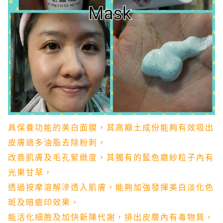
具保養功能的美白面膜，
其高巔土成份能夠有效吸出
皮膚過多油脂去除粉刺，
改善肌膚及毛孔緊緻度，
其獨有的藍色磨紗粒子內有
光果甘草，
透過按摩溶解滲透入肌膚，
能夠加強發揮美白淡化色
斑及暗瘡印效果，
能活化細胞及加快新陳代謝，
排出皮層內有毒物質，