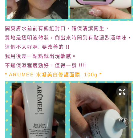
開爽膚水前前有錫紙封口，確保清潔衛生，
質地是透明液體狀，倒出來時聞到有點濃烈酒精味，
這個不太好啊, 要改善的 !!
我用後差一點點就出現敏感。
不過保濕程度勁好，值得一讚 !!!!
* ARUMEE 水凝美白修護面膜
100g *