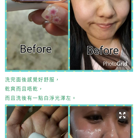
洗完面後感覺好舒服，
乾爽而且唔乾，
而且洗後有一點白淨光澤左。