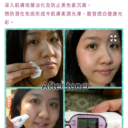
深入肌膚底層淡化及防止黑色素沉澱，
預防潛在色斑形成令肌膚柔潤光澤，散發透白健康光
彩。