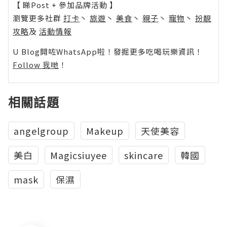
【 睇Post + 參加品牌活動 】
瀏覽更多社群
打卡
丶
旅遊
丶
美食
丶
親子
丶
寵物
丶
扮靚
攻略
及
活動情報
U Blog開咗WhatsApp啦！發掘更多吃喝玩樂資訊！
Follow 我哋
！
相關話題
angelgroup
Makeup
天使美容
美白
Magicsiuyee
skincare
韓國
mask
保濕