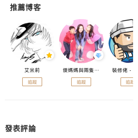
推薦博客
點滴
艾米莉
儍媽媽與兩隻小魔怪之家
追蹤
追蹤
追蹤
發表評論