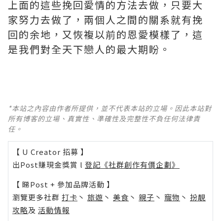
上面的這些挽回愛情的方法去做，只要大
家努力去做了，兩個人之間的關系就有挽
回的余地，又恢複以前的恩愛模樣了，這
是我們對全天下戀人的最大期盼。
*本站之內容由作者所提供，並不代表本站的立場。因此本站對
所有博客的立場、真實性、準確性及完整性不負任何法律責
任。
【 U Creator 招募 】
出Post賺現金獎賞 l
登記《社群創作有價企劃》
【 睇Post + 參加品牌活動 】
瀏覽更多社群
打卡
丶
旅遊
丶
美食
丶
親子
丶
寵物
丶
扮靚
攻略
及
活動情報