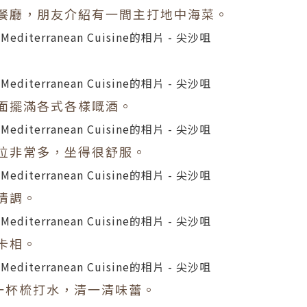
餐廳，朋友介紹有一間主打地中海菜。
面擺滿各式各樣嘅酒。
位非常多，坐得很舒服。
情調。
卡相。
n 先來一杯梳打水，清一清味蕾。