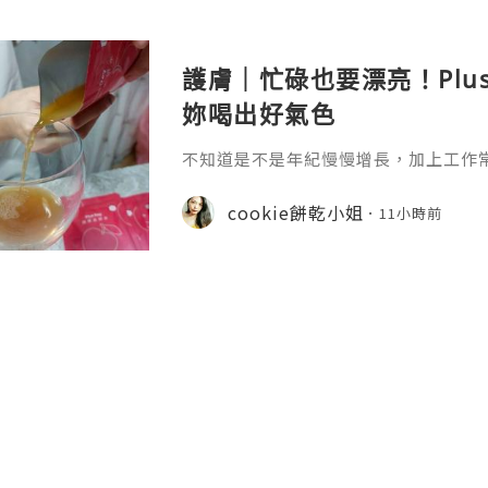
護膚｜忙碌也要漂亮！Plu
妳喝出好氣色
不知道是不是年紀慢慢增長，加上工作
真的很有感，除了保養品不能偷懶之外
生活習慣多照顧自己。 最近接觸到 Plu
cookie餅乾小姐
11小時前
引我的就是它清新簡約的包裝，看起來