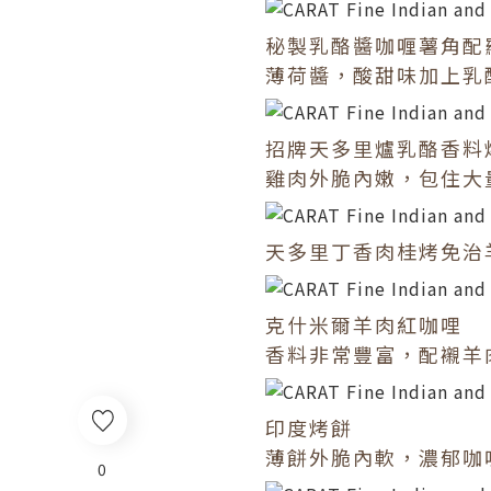
秘製乳酪醬咖喱薯角配
薄荷醬，酸甜味加上乳
招牌天多里爐乳酪香料
雞肉外脆內嫩，包住大
天多里丁香肉桂烤免治
克什米爾羊肉紅咖哩
香料非常豐富，配襯羊
印度烤餅
薄餅外脆內軟，濃郁咖
0