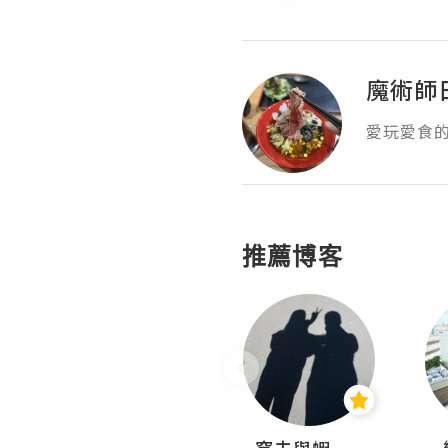
魔術師
愛玩愛食
推薦博客
Fabrice 嚐味
窩夫與蝦子餅