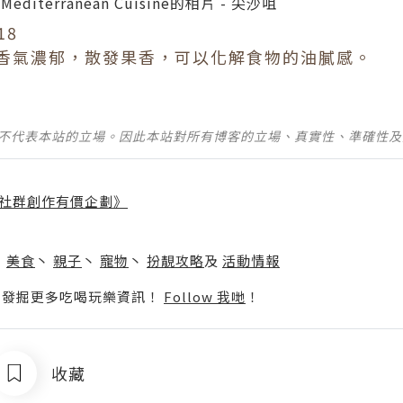
18
香氣濃郁，散發果香，可以化解食物的油膩感。
並不代表本站的立場。因此本站對所有博客的立場、真實性、準確性
社群創作有價企劃》
】
丶
美食
丶
親子
丶
寵物
丶
扮靚攻略
及
活動情報
p啦！發掘更多吃喝玩樂資訊！
Follow 我哋
！
收藏