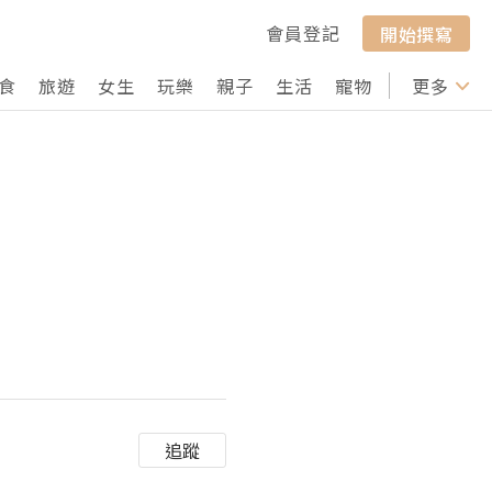
會員登記
開始撰寫
食
旅遊
女生
玩樂
親子
生活
寵物
行山
更多
打卡
追蹤