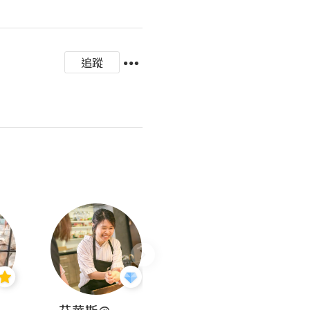
追蹤
jojo
艾華斯@鄭大小姐工房
KEEP MY FAITH