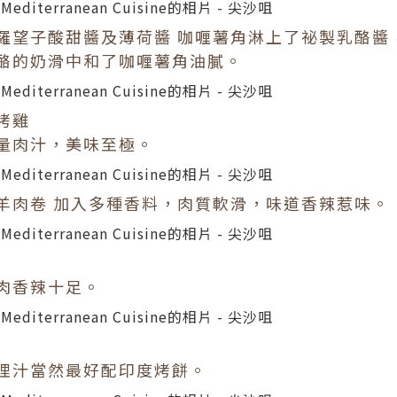
羅望子酸甜醬及薄荷醬 咖喱薯角淋上了祕製乳酪醬
酪的奶滑中和了咖喱薯角油膩。
烤雞
量肉汁，美味至極。
羊肉卷 加入多種香料，肉質軟滑，味道香辣惹味。
肉香辣十足。
哩汁當然最好配印度烤餅。