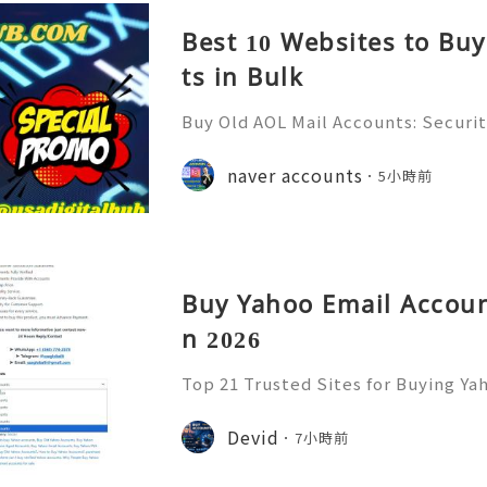
Best 10 Websites to Bu
ts in Bulk
Buy Old AOL Mail Accounts: Securit
& Safe Email Management Guide (20
Reliable 24/7 Customer Support 
naver accounts
5小時前
(506) 541-7768 💫💎💲💫🌐✨💎Teleg
Buy Yahoo Email Accoun
n 2026
Top 21 Trusted Sites for Buying Ya
➤.........➤.➤..........➤.➤...........➤.➤.......
➤ Email: usaglobalit@gmail.com ➤.➤.....
Devid
7小時前