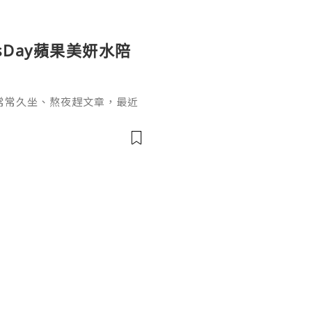
sDay蘋果美妍水陪
常常久坐、熬夜趕文章，最近
，也開始希望能從日常飲食和
sDay 蘋果美妍水，一開始吸
不像一般飲品的