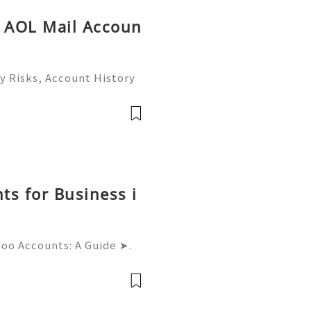
y AOL Mail Accoun
y Risks, Account History
26) 💫💎💲💫🌐✨💎Fast &
💎💲💫🌐✨💎WhatsApp :+1
ram: @usadig
ts for Business i
hoo Accounts: A Guide ➤.
......➤.➤...........➤.➤ 🌿🍁🌿🍁➤.
....➤.➤..........➤.➤......