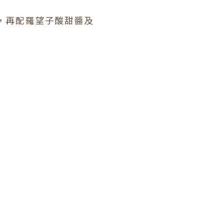
，再配羅望子酸甜醬及