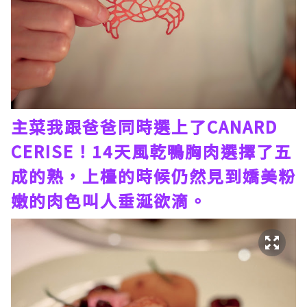
主菜我跟爸爸同時選上了CANARD
CERISE！14天風乾鴨胸肉選擇了五
成的熟，上檯的時候仍然見到嬌美粉
嫩的肉色叫人垂涎欲滴。