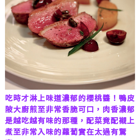
吃時才淋上味道濃郁的櫻桃醬！鴨皮
陂大廚煎至非常香脆可口，肉香濃郁
是越吃越有味的那種，配菜竟配襯上
煮至非常入味的蘿蔔實在太過有驚