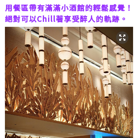
用餐區帶有滿滿小酒館的輕鬆感覺！
絕對可以Chill著享受醉人的軌跡。