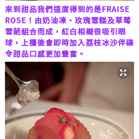
來到甜品我們這度得到的是FRAISE
ROSE！由奶油凍、玫瑰雪糕及草莓
雪葩組合而成，紅白相襯很吸引眼
球，上檯後會即時加入荔枝冰沙伴碟
令甜品口感更加豐富。