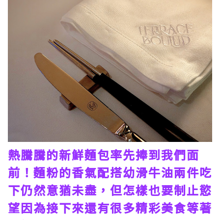
熱騰騰的新鮮麵包率先捧到我們面
前！麵粉的香氣配搭幼滑牛油兩件吃
下仍然意猶未盡，但怎樣也要制止慾
望因為接下來還有很多精彩美食等著