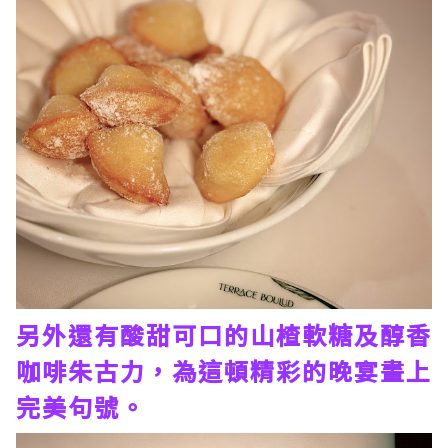
另外還有酸甜可口的山楂軟糖及醇香
咖啡朱古力，為這頓精彩的晚宴畫上
完美句號。