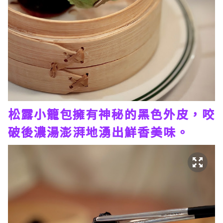
松露小籠包擁有神秘的黑色外皮，咬
破後濃湯澎湃地湧出鮮香美味。