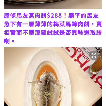
原條馬友蒸肉餅$288！躺平的馬友
魚下有一層薄薄的梅菜馬蹄肉餅，賣
相實而不華那要試試是否靠味道取勝
喇。