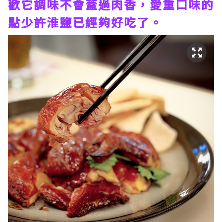
歡它調味不會蓋過肉香，愛重口味的
點少許淮鹽已經夠好吃了。