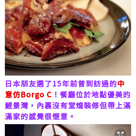
日本朋友選了15年前曾到訪過的
中
意仿Borgo C
！餐廳位於地點優美的
鯉景灣，內裏沒有堂煌裝修但帶上滿
滿家的感覺很愜意。