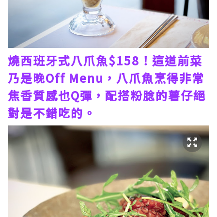
燒西班牙式八爪魚$158！這道前菜
乃是晚Off Menu，八爪魚烹得非常
焦香質感也Q彈，配搭粉腍的薯仔絕
對是不錯吃的。