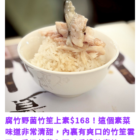
腐竹野菌竹笙上素$168！這個素菜
味道非常清甜，內裏有爽口的竹笙雲