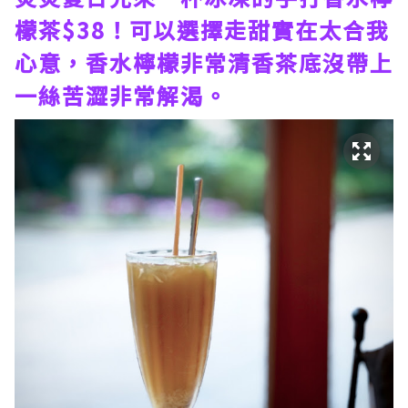
檬茶$38！可以選擇走甜實在太合我
心意，香水檸檬非常清香茶底沒帶上
一絲苦澀非常解渴。