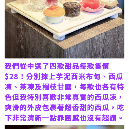
我們從中選了四款甜品每款售價
$28！分別揀上芋泥西米布甸、西瓜
凍、茶凍及楊枝甘露，每款也各有特
色但我特別喜歡非常真實的西瓜凍，
爽滑的外皮包裹著超香甜的西瓜，吃
下非常清新一點罪惡感也沒有超讚。