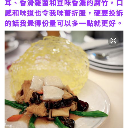
耳、香滑雜菌和豆味香濃的腐竹，口
感和味道也令我味蕾折服，硬要投訴
的話我覺得份量可以多一點就更好。