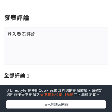
發表評論
登入
發表評論
全部評論 1
y5582jp
U Lifestyle 會使用Cookies來改善您的網站體驗，請確定
2026.07.05
您同意接受本網站之
私隱政策和使用條款
才可繼續瀏覽。
我已閱讀及同意
夜 魅 館 女 生東 京大 阪 外 送 上 門[T G + y 5 5 8