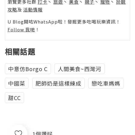
瀏覽更多社群
打卡
丶
旅遊
丶
美食
丶
親子
丶
寵物
丶
扮靚
攻略
及
活動情報
U Blog開咗WhatsApp啦！發掘更多吃喝玩樂資訊！
Follow 我哋
！
相關話題
中意仿Borgo C
人間美食~西灣河
中國菜
肥師奶是這樣練成
戀吃車媽媽
甜CC
1個讚好