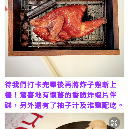
待我們打卡完畢後再將炸子雞斬上
檯！驚喜地有懷舊的香脆炸蝦片伴
碟，另外還有了柚子汁及淮鹽配屹。