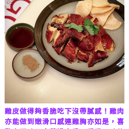
雞皮做得夠香脆吃下沒帶膩感！雞肉
亦能做到嫩滑口感連雞胸亦如是，喜